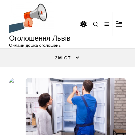
Оголошення
Перейти
Львів
до
вмісту
Оголошення Львів
Онлайн дошка оголошень
ЗМІСТ