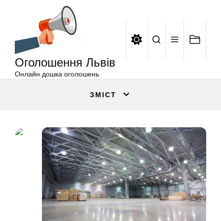
Оголошення
Перейти
Львів
до
вмісту
Оголошення Львів
Онлайн дошка оголошень
ЗМІСТ