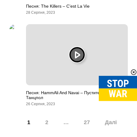
Песня: The Killers – C’est La Vie
28 Серпня, 2023
Песня: HammAli And Navai – Пустите Меня На
Танцпол
26 Серпня, 2023
Навігація
1
2
…
27
Далі
записів