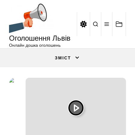
Оголошення
Перейти
Львів
до
вмісту
Оголошення Львів
Онлайн дошка оголошень
ЗМІСТ