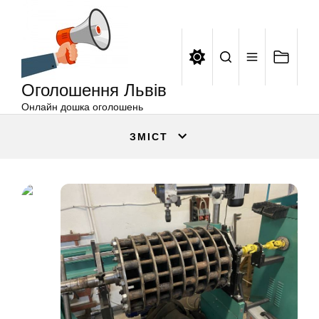
Оголошення
Перейти
Львів
до
вмісту
Оголошення Львів
Онлайн дошка оголошень
ЗМІСТ