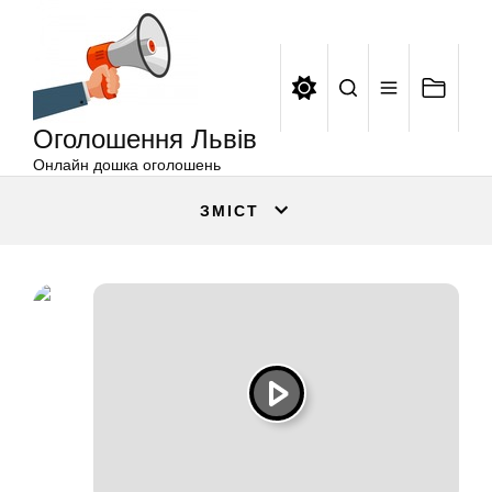
Оголошення
Перейти
Львів
до
вмісту
Оголошення Львів
Онлайн дошка оголошень
ЗМІСТ