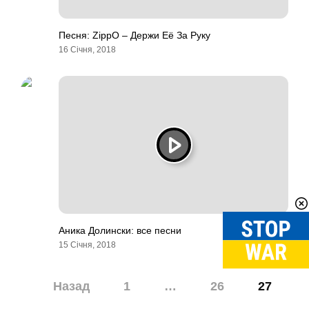
Песня: ZippO – Держи Её За Руку
16 Січня, 2018
Аника Долински: все песни
15 Січня, 2018
Навігація
Назад
1
…
26
27
записів