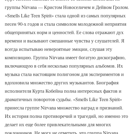
группы Nirvana — Кристом Новоселичем и Дейвом Гролом.
«Smells Like Teen Spirit» стала одной из самых популярных
песен 90-х годов и стала символом молодежной неприятия
общепринятых норм и ценностей. Ее слова отражают дух
времени и вызывают смешанные чувства у слушателей. Я
всегда испытываю невероятные эмоции, слушая эту
композицию. Группа Nirvana имеет богатую дискографию,
включающую в себя несколько популярных альбомов. Их
музыка стала настоящим полигоном для экспериментов и
вдохновила множество других музыкантов. Биография
исполнителя Курта Кобейна полна интересных фактов и
драматичных поворотов судьбы. «Smells Like Teen Spirit»
принесла группе Nirvana множество наград и признаний.
Их история полна противоречий и трагедий, но именно это
делает их еще более привлекательными для многих
поклонников. Не могу не отметить, что группа Nirvana