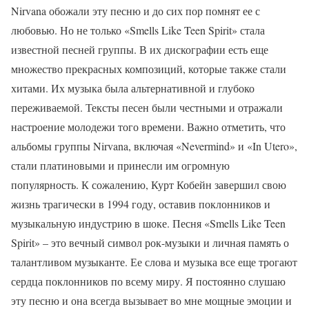
Nirvana обожали эту песню и до сих пор помнят ее с
любовью. Но не только «Smells Like Teen Spirit» стала
известной песней группы. В их дискографии есть еще
множество прекрасных композиций, которые также стали
хитами. Их музыка была альтернативной и глубоко
переживаемой. Тексты песен были честными и отражали
настроение молодежи того времени. Важно отметить, что
альбомы группы Nirvana, включая «Nevermind» и «In Utero»,
стали платиновыми и принесли им огромную
популярность. К сожалению, Курт Кобейн завершил свою
жизнь трагически в 1994 году, оставив поклонников и
музыкальную индустрию в шоке. Песня «Smells Like Teen
Spirit» – это вечный символ рок-музыки и личная память о
талантливом музыканте. Ее слова и музыка все еще трогают
сердца поклонников по всему миру. Я постоянно слушаю
эту песню и она всегда вызывает во мне мощные эмоции и