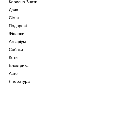
Корисно Знати
Дача
Сім'я
Подорожі
Фінанси
Акваріум
Собаки
Коти
Електрика
Авто
Література
Музика
Дозвілля
Кіно
Мапа сайту
Своїми Руками
Тварини
Авторське право © 202
Поради