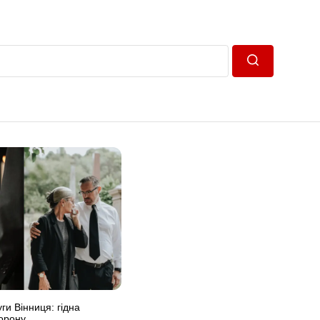
Пошук
ги Вінниця: гідна
орону.