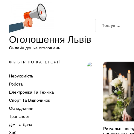
Оголошення
Перейти
Львів
до
вмісту
Оголошення Львів
Онлайн дошка оголошень
ФІЛЬТР ПО КАТЕГОРІЇ
Нерухомість
Робота
Електроніка Та Техніка
Спорт Та Відпочинок
Обладнання
Транспорт
Дім Та Дача
Ритуальні послу
Хобі
організація пох