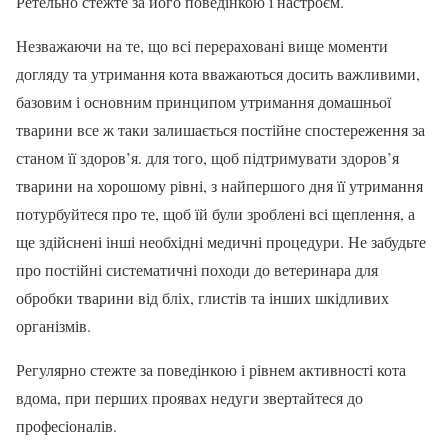
Ретельно стежте за його поведінкою і настроєм.
Незважаючи на те, що всі перераховані вище моменти
догляду та утримання кота вважаються досить важливими,
базовим і основним принципом утримання домашньої
тварини все ж таки залишається постійне спостереження за
станом її здоров’я. для того, щоб підтримувати здоров’я
тварини на хорошому рівні, з найпершого дня її утримання
потурбуйтеся про те, щоб їй були зроблені всі щеплення, а
ще здійснені інші необхідні медичні процедури. Не забудьте
про постійні систематичні походи до ветеринара для
обробки тварини від бліх, глистів та інших шкідливих
організмів.
Регулярно стежте за поведінкою і рівнем активності кота
вдома, при перших проявах недуги звертайтеся до
професіоналів.