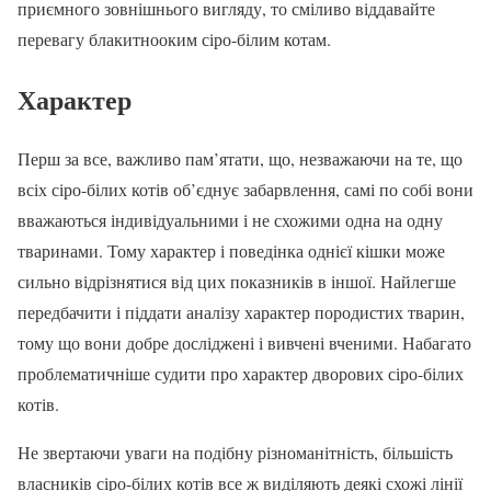
приємного зовнішнього вигляду, то сміливо віддавайте
перевагу блакитнооким сіро-білим котам.
Характер
Перш за все, важливо пам’ятати, що, незважаючи на те, що
всіх сіро-білих котів об’єднує забарвлення, самі по собі вони
вважаються індивідуальними і не схожими одна на одну
тваринами. Тому характер і поведінка однієї кішки може
сильно відрізнятися від цих показників в іншої. Найлегше
передбачити і піддати аналізу характер породистих тварин,
тому що вони добре досліджені і вивчені вченими. Набагато
проблематичніше судити про характер дворових сіро-білих
котів.
Не звертаючи уваги на подібну різноманітність, більшість
власників сіро-білих котів все ж виділяють деякі схожі лінії