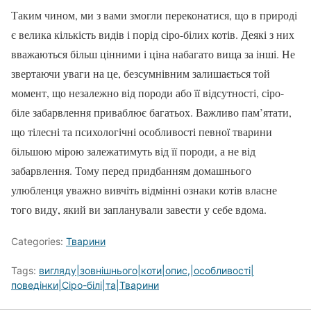
Таким чином, ми з вами змогли переконатися, що в природі
є велика кількість видів і порід сіро-білих котів. Деякі з них
вважаються більш цінними і ціна набагато вища за інші. Не
звертаючи уваги на це, безсумнівним залишається той
момент, що незалежно від породи або її відсутності, сіро-
біле забарвлення приваблює багатьох. Важливо пам’ятати,
що тілесні та психологічні особливості певної тварини
більшою мірою залежатимуть від її породи, а не від
забарвлення. Тому перед придбанням домашнього
улюбленця уважно вивчіть відмінні ознаки котів власне
того виду, який ви запланували завести у себе вдома.
Categories:
Тварини
Tags:
вигляду|зовнішнього|коти|опис,|особливості|
поведінки|Сіро-білі|та|Тварини