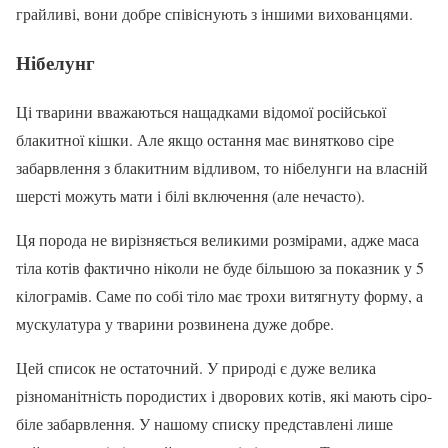
грайливі, вони добре співіснують з іншими вихованцями.
Нібелунг
Ці тварини вважаються нащадками відомої російської
блакитної кішки. Але якщо остання має винятково сіре
забарвлення з блакитним відливом, то нібелунги на власній
шерсті можуть мати і білі включення (але нечасто).
Ця порода не вирізняється великими розмірами, адже маса
тіла котів фактично ніколи не буде більшою за показник у 5
кілограмів. Саме по собі тіло має трохи витягнуту форму, а
мускулатура у тварини розвинена дуже добре.
Цей список не остаточний. У природі є дуже велика
різноманітність породистих і дворових котів, які мають сіро-
біле забарвлення. У нашому списку представлені лише