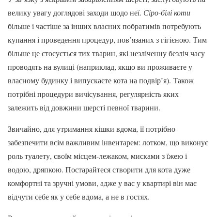
велику увагу доглядові заходи щодо неї.
Сіро-білі коти
більше і частіше за інших власних побратимів потребують
купання і проведення процедур, пов’язаних з гігієною. Тим
більше це стосується тих тварин, які незліченну безліч часу
проводять на вулиці (наприклад, якщо ви проживаєте у
власному будинку і випускаєте кота на подвір’я). Також
потрібні процедури вичісування, регулярність яких
залежить від довжини шерсті певної тварини.
Звичайно, для утримання кішки вдома, її потрібно
забезпечити всім важливим інвентарем: лотком, що виконує
роль туалету, своїм місцем-лежаком, мисками з їжею і
водою, дряпкою. Постарайтеся створити для кота дуже
комфортні та зручні умови, адже у вас у квартирі він має
відчути себе як у себе вдома, а не в гостях.