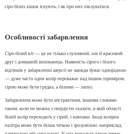
сіро-білих кішок існують, і як про них піклуватися.
Особливості забарвлення
Сіро-білий кіт — це не тільки слухняний, але й красивий
друг і домашній вихованець. Наявність сірого і білого
відтінків у забарвленні шерсті не завжди буває однорідною
— дуже часто один колір переважає над іншим (приміром,
сірою може бути грудка, а білими — лапи).
Забарвлення може бути абстрактним, іншими словами
таким, коли не можна з твердістю сказати, в якій області
білий колір переходить у сірий, і навпаки. Іноді колірна
палітра може бути більш чіткою і зрозумілою: наприклад,
плямистою або смугастою. У цих випадках також немає