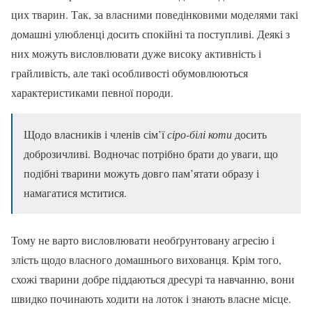
цих тварин. Так, за власними поведінковими моделями такі
домашні улюбленці досить спокійні та поступливі. Деякі з
них можуть висловлювати дуже високу активність і
грайливість, але такі особливості обумовлюються
характеристиками певної породи.
Щодо власників і членів сім’ї
сіро-білі коти
досить
доброзичливі. Водночас потрібно брати до уваги, що
подібні тварини можуть довго пам’ятати образу і
намагатися мститися.
Тому не варто висловлювати необґрунтовану агресію і
злість щодо власного домашнього вихованця. Крім того,
схожі тварини добре піддаються дресурі та навчанню, вони
швидко починають ходити на лоток і знають власне місце.