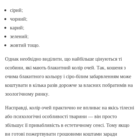
сірий;
чорний;
карий;
зелений;
жовтий тощо.
Однак необхідно виділити, що найбільше цінуються ті
особини, які мають блакитний колір очей. Так, кошеня з
очима блакитного кольору і сіро-білим забарвленням може
коштувати в кілька разів дорожче за власних побратимів на
зоологічному ринку.
Насправді, колір очей практично не впливає на якісь тілесні
або психологічні особливості тварини — він просто
збільшує її привабливість в естетичному сенсі. Тому якщо
ви готові пожертвувати грошовими коштами заради