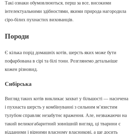
Такі ознаки обумовлюються, перш за все, високими
інтелектуальними здібностями, якими природа нагородила
сіро-білих пухнастих вихованців.
Породи
Є кілька порід домашніх котів, шерсть яких може бути
пофарбована в сірі та білі тони. Розглянемо детальніше
кожен різновид.
Сибірська
Вигляд таких котів викликає захват у більшості — насичена
і пухнаста шерсть у комбінуванні з сильним м’язистим
тулубом справляє незабутнє враження. Але, незважаючи на
такий великогабаритний зовнішній вигляд, ці тварини є
відданими і вірними власному власникові, а ще досить