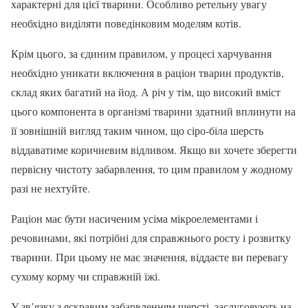
характерні для цієї тварини. Особливо ретельну увагу
необхідно виділяти поведінковим моделям котів.
Крім цього, за єдиним правилом, у процесі харчування
необхідно уникати включення в раціон тварин продуктів,
склад яких багатий на йод. А річ у тім, що високий вміст
цього компонента в організмі тварини здатний вплинути на
її зовнішній вигляд таким чином, що сіро-біла шерсть
віддаватиме коричневим відливом. Якщо ви хочете зберегти
первісну чистоту забарвлення, то цим правилом у жодному
разі не нехтуйте.
Раціон має бути насиченим усіма мікроелементами і
речовинами, які потрібні для справжнього росту і розвитку
тварини. При цьому не має значення, віддаєте ви перевагу
сухому корму чи справжній їжі.
У зв’язку з яскравим забарвленням шерсті, заслуговують на