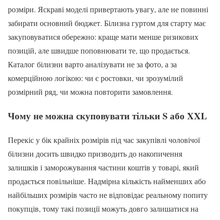
розміри. Яскраві моделі привертають увагу, але не повинні
забирати основний бюджет. Білизна гуртом для старту має
закуповуватися обережно: краще мати менше ризикових
позицій, але швидше поповнювати те, що продається.
Каталог білизни варто аналізувати не за фото, а за
комерційною логікою: чи є ростовки, чи зрозумілий
розмірний ряд, чи можна повторити замовлення.
Чому не можна скуповувати тільки S або XXL
Перекіс у бік крайніх розмірів під час закупівлі чоловічої
білизни досить швидко призводить до накопичення
залишків і заморожування частини коштів у товарі, який
продається повільніше. Надмірна кількість найменших або
найбільших розмірів часто не відповідає реальному попиту
покупців, тому такі позиції можуть довго залишатися на