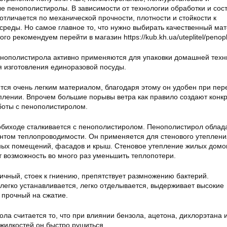
пенополистиролы. В зависимости от технологии обработки и сос
тличается по механической прочности, плотности и стойкости к
среды. Но самое главное то, что нужно выбирать качественный ма
ого рекомендуем перейти в магазин https://kub.kh.ua/uteplitel/penopl
ополистирола активно применяются для упаковки домашней техн
я изготовления единоразовой посуды.
тся очень легким материалом, благодаря этому он удобен при пере
еплении. Впрочем большие порывы ветра как правило создают конк
боты с пенополистиролом.
 обиходе сталкивается с пенополистиролом. Пенополистирол облад
том теплопроводимости. Он применяется для стенового утеплени
ных помещений, фасадов и крыш. Стеновое утепление жилых домо
 возможность во много раз уменьшить теплопотери.
ичный, стоек к гниению, препятствует размножению бактерий.
легко устанавливается, легко отделывается, выдерживает высокие
 прочный на сжатие.
а считается то, что при влиянии бензола, ацетона, дихлорэтана 
жидкостей он быстро рушиться.