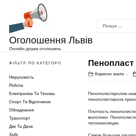
Оголошення
Перейти
Львів
до
вмісту
Оголошення Львів
Онлайн дошка оголошень
Пенопласт
ФІЛЬТР ПО КАТЕГОРІЇ
Корисно знати
Нерухомість
Робота
Електроніка Та Техніка
Пенополистиролом назы
пенополистирола приход
Спорт Та Відпочинок
Обладнання
Плотность пенополисти
выполнен. Пенополист
Транспорт
теплоизоляции.
Дім Та Дача
Хобі
Самое большое распрос