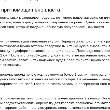
 при помощи пенопласта.
роительных материалов представляет много видов материалов для
 кровли, пола и для утепления с наружной стороны. Одним из каче
лов стен, который получил небывалую популярность, считается
л применяют для утепления внутри. Перед тем как приступить к ра
истиролом нужна готовим поверхность. Стенку нужно выровнять, т
риведут к деформированию пенополистирола. Перепады поверхнос
2 см. После этого необходимо уложить листы не настенная поверх
ом зафиксировать – так надежнее будет. Крепить листы нужно осо
 из пластика.
нополистирола появились промежутки более 1 см, их нужно запени
ужно заполнить их останками теплоизолятора. На уложенный мате
пароизоляция, чтобы влага не скапливалась на поверхности стен 
е приклеить на пенополистирол, а можно применять зонтики. Посл
ии следует установить обрешетку для крепежа облицовочного мате
дин вариант работ – оштукатуривать стены, отделанные пенополист