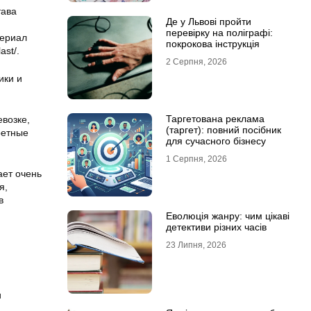
тава
Де у Львові пройти
перевірку на поліграфі:
териал
покрокова інструкція
ast/.
2 Серпня, 2026
ики и
Таргетована реклама
возке,
(таргет): повний посібник
ретные
для сучасного бізнесу
1 Серпня, 2026
ает очень
я,
в
Еволюція жанру: чим цікаві
детективи різних часів
23 Липня, 2026
и