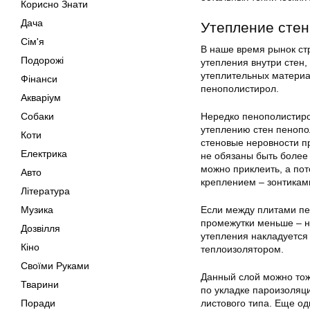
Корисно Знати
Дача
Утепление стен
Сім'я
В наше время рынок ст
Подорожі
утепления внутри стен,
утеплительных материа
Фінанси
пенополистирол.
Акваріум
Собаки
Нередко пенополистиро
утеплению стен пенопол
Коти
стеновые неровности п
Електрика
не обязаны быть более 
можно приклеить, а пот
Авто
креплением – зонтиками
Література
Музика
Если между плитами пе
промежутки меньше – н
Дозвілля
утепления накладуется 
Кіно
теплоизолятором.
Своїми Руками
Данный слой можно тож
Тварини
по укладке пароизоляц
Поради
листового типа. Еще о