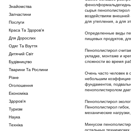
фенолформальдегидные 
Знайомства
сырья пенополистирол о
Запчастини
воздействиям внешней 
для утепления, а для эт
Послуги
Краса Та Здоров'я
Определенные виды пен
Для Дорослих
пищевых продуктов, дл
Одяг Та Взуття
Пенополистирол считае
Дитячий Світ
укладке, монтаже и кр
сложности во время ра
Будівництво
Тварини Та Рослини
Очень часто человек в
Різне
небольшим коэффициен
фундаментов, подваль
Оголошення
пенополистиролом дает
Економіка
Здоров'я
Пенополистирол эколог
Пенополистирол гибок, 
Туризм
механические нагрузки,
Наука
Минусом пенополистирол
Техніка
остальных технических 