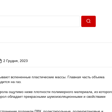
Пошук
2 Грудня, 2023
вают вспененные пластические массы. Главная часть объема
ится на газ.
рола ощутимо ниже плотности полимерного материала, из которог
ирол обладает прекрасными шумоизоляционными и свойствами
транение получили ПВХ, полистирольные, полиуретановые и