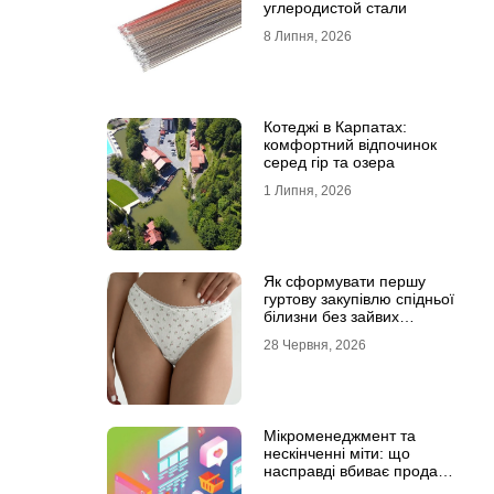
углеродистой стали
8 Липня, 2026
Котеджі в Карпатах:
комфортний відпочинок
серед гір та озера
1 Липня, 2026
Як сформувати першу
гуртову закупівлю спідньої
білизни без зайвих
залишків на складі
28 Червня, 2026
Мікроменеджмент та
нескінченні міти: що
насправді вбиває продажі
в IT-аутсорсі