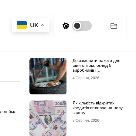
UK
Де замовити пакети для
шин оптом: огляд 5
виробників і
постачальників в Україні
4 Серпня, 2026
Як кількість відкритих
кредитів впливає на нову
о он был
заявку
3 Серпня, 2026