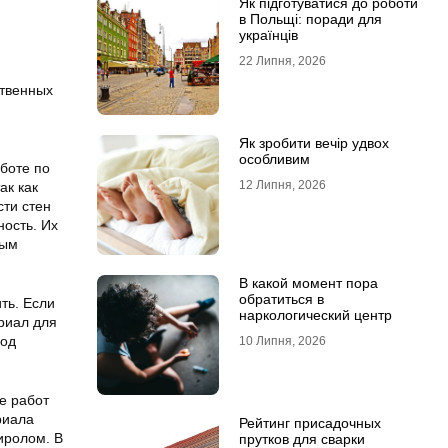
Як підготуватися до роботи
в Польщі: поради для
українців
22 Липня, 2026
ственных
Як зробити вечір удвох
особливим
боте по
12 Липня, 2026
ак как
ти стен
ность. Их
бым
В какой момент пора
обратиться в
ть. Если
наркологический центр
риал для
под
10 Липня, 2026
е работ
риала
Рейтинг присадочных
иролом. В
прутков для сварки