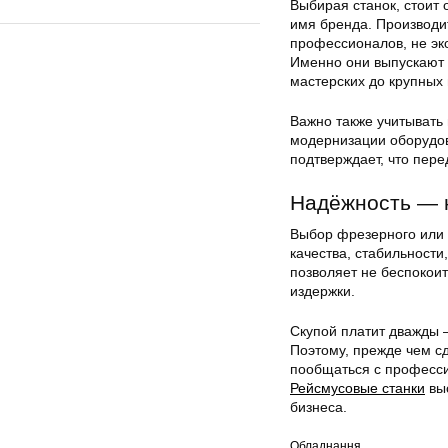
Выбирая станок, стоит 
имя бренда. Производи
профессионалов, не эко
Именно они выпускают 
мастерских до крупны
Важно также учитывать
модернизации оборудов
подтверждает, что пер
Надёжность — н
Выбор фрезерного или 
качества, стабильност
позволяет не беспокоит
издержки.
Скупой платит дважды 
Поэтому, прежде чем сд
пообщаться с профессио
Рейсмусовые станки
выс
бизнеса.
Обладнання