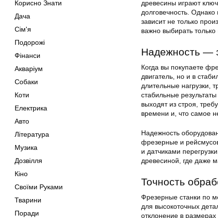
древесины играют ключе
Корисно Знати
долговечность. Однако 
Дача
зависит не только прои
Сім'я
важно выбирать только
Подорожі
Надежность — э
Фінанси
Когда вы покупаете фре
Акваріум
двигатель, но и в стаб
Собаки
длительные нагрузки, 
стабильные результаты 
Коти
выходят из строя, треб
Електрика
времени и, что самое н
Авто
Надежность оборудован
Література
фрезерные и рейсмусов
Музика
и датчиками перегрузк
древесиной, где даже 
Дозвілля
Кіно
Точность обраб
Своїми Руками
Фрезерные станки по м
Тварини
для высокоточных дета
Поради
отклонение в размерах