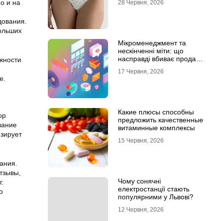
о и на
28 Червня, 2026
дования.
больших
Мікроменеджмент та
нескінченні міти: що
насправді вбиває продажі
жности
в IT-аутсорсі
17 Червня, 2026
е.
Какие плюсы способны
ор
предложить качественные
вание
витаминные комплексы
изирует
15 Червня, 2026
ания.
тзывы,
Чому сонячні
.
електростанції стають
о
популярними у Львові?
12 Червня, 2026