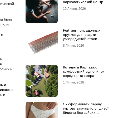
наркологический центр
нической
10 Липня, 2026
на быть
ы или
Рейтинг присадочных
 и
прутков для сварки
углеродистой стали
8 Липня, 2026
е
я
Котеджі в Карпатах:
бочих и
комфортний відпочинок
серед гір та озера
1 Липня, 2026
ть и
живаются
ь и
Як сформувати першу
гуртову закупівлю спідньої
білизни без зайвих
залишків на складі