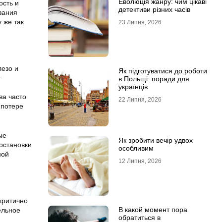
Еволюція жанру: чим цікаві
ость и
детективи різних часів
вания
 же так
23 Липня, 2026
лезо и
Як підготуватися до роботи
т
в Польщі: поради для
українців
ва часто
22 Липня, 2026
 потере
ые
Як зробити вечір удвох
остановки
особливим
ной
12 Липня, 2026
критично
В какой момент пора
ельное
обратиться в