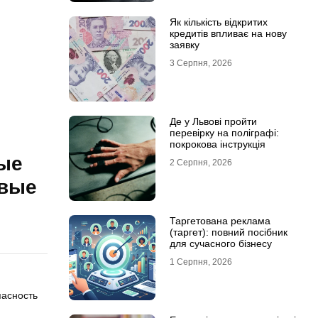
Як кількість відкритих
кредитів впливає на нову
заявку
3 Серпня, 2026
Де у Львові пройти
перевірку на поліграфі:
покрокова інструкція
ные
2 Серпня, 2026
овые
Таргетована реклама
(таргет): повний посібник
для сучасного бізнесу
1 Серпня, 2026
пасность