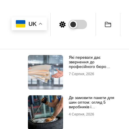
UK
Які переваги дає
звернення до
професійного бюро
перекладів
7 Серпня, 2026
Де замовити пакети для
шин оптом: огляд 5
виробників і
постачальників в Україні
4 Серпня, 2026