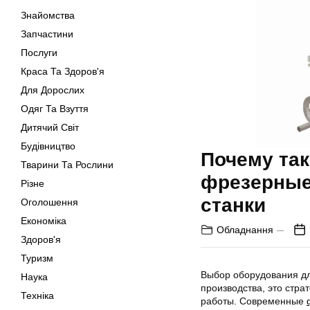
Знайомства
Запчастини
Послуги
Краса Та Здоров'я
Для Дорослих
Одяг Та Взуття
Дитячий Світ
Будівництво
Почему та
Тварини Та Рослини
фрезерные
Різне
станки
Оголошення
Економіка
Обладнання
Здоров'я
Туризм
Выбор оборудования дл
Наука
производства, это стра
Техніка
работы. Современные