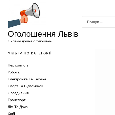
Оголошення
Перейти
Львів
до
вмісту
Оголошення Львів
Онлайн дошка оголошень
ФІЛЬТР ПО КАТЕГОРІЇ
Нерухомість
Робота
Електроніка Та Техніка
Спорт Та Відпочинок
Обладнання
Транспорт
Дім Та Дача
Хобі