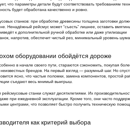
ет, что параметры детали будут соответствовать требованиям тех
ность будет обработана качественно и ровно.
усовых станков: при обработке древесины толщина заготовки долж
ине. Ненадёжный рейсмус может “съесть” лишнее, оставить вмятин
приведёт к дополнительной ручной обработке или даже утилизации
анок, напротив, обеспечит чистый рез, минимальный уровень шума
лохом оборудовании обойдётся дороже
обенно в начале своего пути, стараются сэкономить, покупая боле
неизвестных брендов. На первый взгляд — разумный шаг. Но спуст
овится ясно, что частые поломки, замена компонентов, простой ра
укции съедают весь мнимый выигрыш.
рейсмусовые станки служат десятилетиями. Их производительнос
 даже при ежедневной эксплуатации. Кроме того, они часто поддер
ми центрами, что позволяет быстро получить техническую помощ
зводителя как критерий выбора