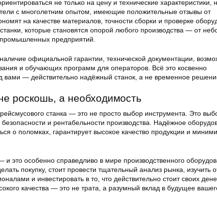
ориентироваться не только на цену и технические характеристики, н
тели с многолетним опытом, имеющие положительные отзывы от
номят на качестве материалов, точности сборки и проверке обору
станки, которые становятся опорой любого производства — от не
х промышленных предприятий.
 наличие официальной гарантии, технической документации, возмо
ания и обучающих программ для операторов. Всё это косвенно
ед вами — действительно надёжный станок, а не временное решени
е роскошь, а необходимость
рейсмусового станка — это не просто выбор инструмента. Это выб
и, безопасности и рентабельности производства. Надёжное оборудо
ься о поломках, гарантирует высокое качество продукции и миним
— и это особенно справедливо в мире производственного оборудов
елать покупку, стоит провести тщательный анализ рынка, изучить о
налами и инвестировать в то, что действительно стоит своих денег
окого качества — это не трата, а разумный вклад в будущее вашег