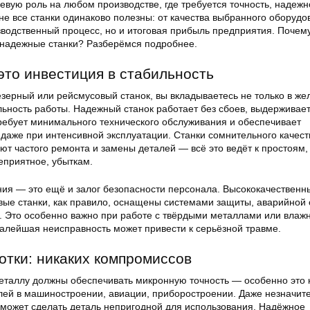
вую роль на любом производстве, где требуется точность, надежн
не все станки одинаково полезны: от качества выбранного оборудо
зводственный процесс, но и итоговая прибыль предприятия. Почему
 надежные станки? Разберёмся подробнее.
то инвестиция в стабильность
зерный или рейсмусовый станок, вы вкладываетесь не только в же
ильность работы. Надежный станок работает без сбоев, выдерживае
требует минимального технического обслуживания и обеспечивает
даже при интенсивной эксплуатации. Станки сомнительного качест
уют частого ремонта и замены деталей — всё это ведёт к простоям,
еприятное, убыткам.
ия — это ещё и залог безопасности персонала. Высококачественн
ые станки, как правило, оснащены системами защиты, аварийной 
и. Это особенно важно при работе с твёрдыми металлами или влаж
малейшая неисправность может привести к серьёзной травме.
отки: никаких компромиссов
еталлу должны обеспечивать микронную точность — особенно это 
лей в машиностроении, авиации, приборостроении. Даже незначит
 может сделать деталь непригодной для использования. Надёжное