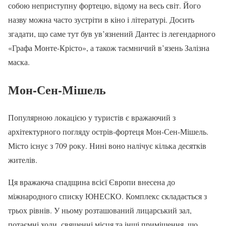
собою неприступну фортецю, відому на весь світ. Його
назву можна часто зустріти в кіно і літературі. Досить
згадати, що саме тут був ув’язнений Дантес із легендарного
«Графа Монте-Крісто», а також таємничий в’язень Залізна
маска.
Мон-Сен-Мішель
Популярною локацією у туристів є вражаючий з
архітектурного погляду острів-фортеця Мон-Сен-Мішель.
Місто існує з 709 року. Нині воно налічує кілька десятків
жителів.
Ця вражаюча спадщина всієї Європи внесена до
міжнародного списку ЮНЕСКО. Комплекс складається з
трьох рівнів. У ньому розташований лицарський зал,
потаємні ходи, священні місця та інші приміщення, що