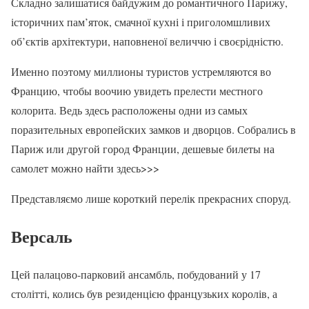
Складно залишатися байдужим до романтичного Парижу,
історичних пам’яток, смачної кухні і приголомшливих
об’єктів архітектури, наповненої величчю і своєрідністю.
Именно поэтому миллионы туристов устремляются во
Францию, чтобы воочию увидеть прелести местного
колорита. Ведь здесь расположены одни из самых
поразительных европейских замков и дворцов. Собрались в
Париж или другой город Франции, дешевые билеты на
самолет можно найти здесь>>>
Представляємо лише короткий перелік прекрасних споруд.
Версаль
Цей палацово-парковий ансамбль, побудований у 17
столітті, колись був резиденцією французьких королів, а