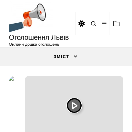
Оголошення
Перейти
Львів
до
вмісту
Оголошення Львів
Онлайн дошка оголошень
ЗМІСТ