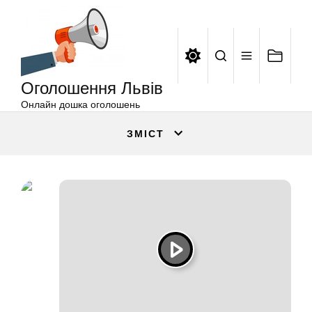
Оголошення
Перейти
Львів
до
вмісту
Оголошення Львів
Онлайн дошка оголошень
ЗМІСТ