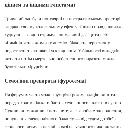
ціпнем та іншими глистами)
Тривалий час були популярні на пострадянському просторі,
завдяки своєму колосальному ефекту. Люди справді швидко
худнули, а заодно отримували масивні дефіцити всіх
вітамінів, а також важку анемію, білково-енергетичну
недостатність, кишкові ускладнення. У більшості випадків
витягти потім смертельно небезпечного паразита можна
було тільки хірургічно.
Сечогінні препарати (фуросемід)
На форумах часто можна зустріти рекомендацію випити
перед заходом кілька таблеток сечогінного і влізти в сукню.
Сукню ви, можливо, і натягнете, але заробите зневоднення,
порушення електролітного балансу — від судом до збоїв
серцевого ритму, а надалі, в разі регулярного використання,