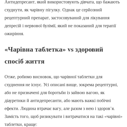
Антидепресант, який використовують дівчата, що бажають
схуднути, як чарівну пігулку. Однак це серйозний
рецептурний препарат, застосовуваний для лікування
депресій і нервової булімії, який не показаний для терапії
ожиріння.
«Чарівна таблетка» vs здоровий
спосіб життя
Отже, робимо висновок, що чарівної таблетки для
схуднення не існує. Усі описані вище, зокрема рецептурні,
або не призначені для боротьби із зайвою вагою, як
діауретики й антидепресанти, або мають важкі побічні
ефекти. Людина втрачає вагу, але разом з нею і здоров’я.
Замість того, щоб ризикувати і витрачатися на такі «чарівні»
таблетки, краще: