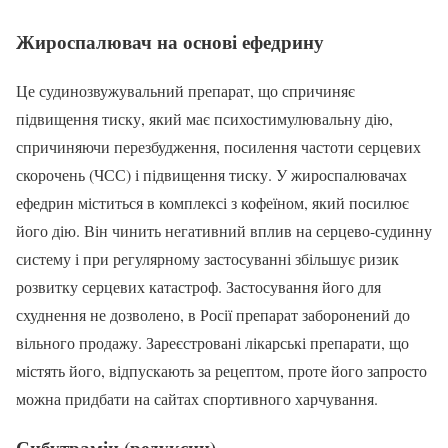
Жироспалювач на основі ефедрину
Це судинозвужувальний препарат, що спричиняє
підвищення тиску, який має психостимулювальну дію,
спричиняючи перезбудження, посилення частоти серцевих
скорочень (ЧСС) і підвищення тиску. У жироспалювачах
ефедрин міститься в комплексі з кофеїном, який посилює
його дію. Він чинить негативний вплив на серцево-судинну
систему і при регулярному застосуванні збільшує ризик
розвитку серцевих катастроф. Застосування його для
схуднення не дозволено, в Росії препарат заборонений до
вільного продажу. Зареєстровані лікарські препарати, що
містять його, відпускають за рецептом, проте його запросто
можна придбати на сайтах спортивного харчування.
Сибутрамін (редуксин)