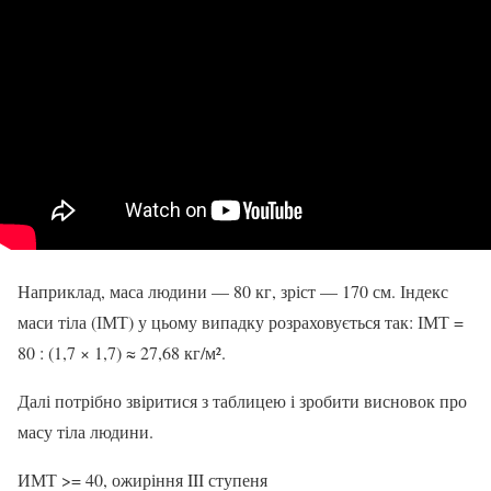
Наприклад, маса людини — 80 кг, зріст — 170 см. Індекс
маси тіла (ІМТ) у цьому випадку розраховується так: ІМТ =
80 : (1,7 × 1,7) ≈ 27,68 кг/м².
Далі потрібно звіритися з таблицею і зробити висновок про
масу тіла людини.
ИМТ >= 40, ожиріння III ступеня