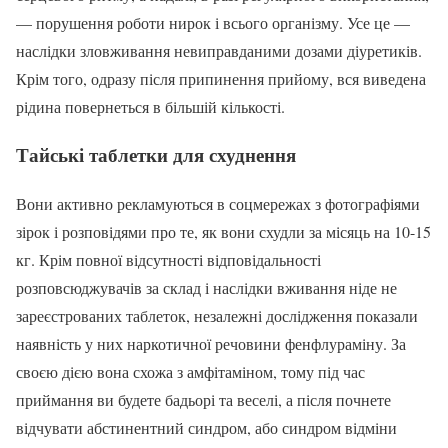
— порушення роботи нирок і всього організму. Усе це —
наслідки зловживання невиправданими дозами діуретиків.
Крім того, одразу після припинення прийому, вся виведена
рідина повернеться в більшій кількості.
Тайські таблетки для схуднення
Вони активно рекламуються в соцмережах з фотографіями
зірок і розповідями про те, як вони схудли за місяць на 10-15
кг. Крім повної відсутності відповідальності
розповсюджувачів за склад і наслідки вживання ніде не
зареєстрованих таблеток, незалежні дослідження показали
наявність у них наркотичної речовини фенфлураміну. За
своєю дією вона схожа з амфітаміном, тому під час
приймання ви будете бадьорі та веселі, а після почнете
відчувати абстинентний синдром, або синдром відміни