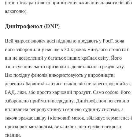
(стан після раптового припинення вживання наркотиків або
алкоголю).
Динітрофенол (DNP)
Цей жироспалювач досі підпільно продають у Росії, хоча
його заборонили у нас ще в 30-х роках минулого століття і
він не дозволений у багатьох інших країнах світу. Його
застосування часто призводить до летального результату.
Цю похідну фенолів використовують у виробництві
деревних барвників-антисептиків, він не зареєстрований як
БАД, ліки, або просто харчовий продукт. Само собою, його
заборонено приймати всередину. Динітрофенол негативно
впливає на репродуктивну і серцево-судинну системи, а
також вражає шкіру і кістковий мозок, збільшує термогенез і
прискорює метаболізм, викликає гіпертермію і некрози
тканин.