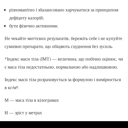
різноманітно і збалансовано харчуватися за принципом
дефіциту калорій;
бути фізично активними.
Не чекайте миттєвих результатів, бережіть себе і не купуйте
сумнівні препарати, що обіцяють схуднення без зусиль.
*Індекс маси тіла (ІМТ) — величина, що побічно оцінює, чи
є маса тіла недостатньою, нормальною або надлишковою.
Індекс маси тіла розраховується за формулою і вимірюється
в кг/м²:
M — маса тіла в кілограмах
H — зріст у метрах