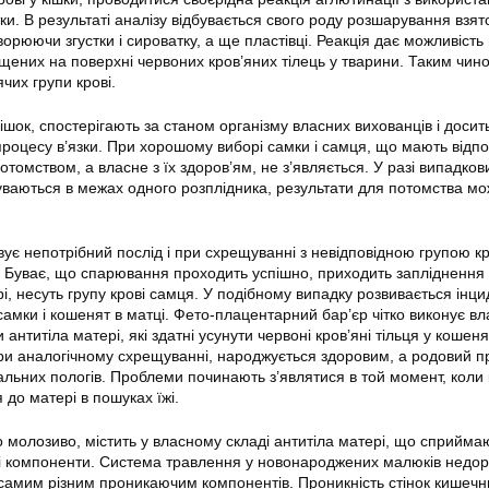
ки. В результаті аналізу відбувається свого роду розшарування взято
ворюючи згустки і сироватку, а ще пластівці. Реакція дає можливість
іщених на поверхні червоних кров’яних тілець у тварини. Таким чин
ячих групи крові.
шок, спостерігають за станом організму власних вихованців і досит
процесу в’язки. При хорошому виборі самки і самця, що мають відпо
потомством, а власне з їх здоров’ям, не з’являється. У разі випадков
уваються в межах одного розплідника, результати для потомства мо
ує непотрібний послід і при схрещуванні з невідповідною групою кр
є. Буває, що спарювання проходить успішно, приходить запліднення 
і, несуть групу крові самця. У подібному випадку розвивається інци
амки і кошенят в матці. Фето-плацентарний бар’єр чітко виконує вл
антитіла матері, які здатні усунути червоні кров’яні тільця у кошеня
ри аналогічному схрещуванні, народжується здоровим, а родовий п
альних пологів. Проблеми починають з’являтися в той момент, коли
до матері в пошуках їжі.
молозиво, містить у власному складі антитіла матері, що сприйма
ні компоненти. Система травлення у новонароджених малюків недо
р самим різним проникаючим компонентів. Проникність стінок кишечн