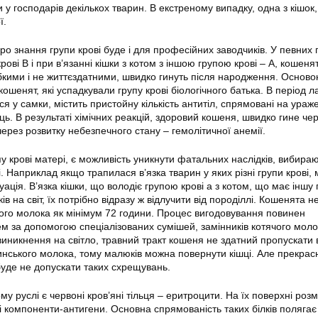
и у господарів декількох тварин. В екстреному випадку, одна з кішок
ї.
о знання групи крові буде і для професійних заводчиків. У певних 
рові В і при в’язанні кішки з котом з іншою групою крові – А, кошеня
абкими і не життєздатними, швидко гинуть після народження. Осново
кошенят, які успадкували групу крові біологічного батька. В період ла
я у самки, містить пристойну кількість антитіл, спрямовані на ураж
ць. В результаті хімічних реакцій, здоровий кошеня, швидко гине че
ерез розвитку небезпечного стану – гемолітичної анемії.
у крові матері, є можливість уникнути фатальних наслідків, вибира
ві. Наприклад якщо трапилася в’язка тварин у яких різні групи крові,
ація. В’язка кішки, що володіє групою крові а з котом, що має іншу 
в на світ, їх потрібно відразу ж відлучити від породіллі. Кошенята н
го молока як мінімум 72 години. Процес вигодовування повинен
м за допомогою спеціалізованих сумішей, замінників котячого моло
 виникнення на світло, травний тракт кошеня не здатний пропускати 
ринського молока, тому малюків можна повернути кішці. Але прекра
 буде не допускати таких схрещувань.
ому руслі є червоні кров’яні тільця – еритроцити. На їх поверхні роз
і компоненти-антигени. Основна спрямованість таких білків полягає