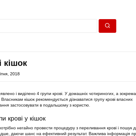
Пошук
і кішок
ітня, 2018
влено і виділено 4 групи крові. У домашніх чотириногих, а зокрема 
. Власникам кішок рекомендується дізнаватися групу крові власних
нання застосовувати в подальшому з користю.
пи крові у кішок
потрібно негайно провести процедуру з переливання крові і пошук 
идше, даючи шанс на ефективний результат. Важлива інформація пр