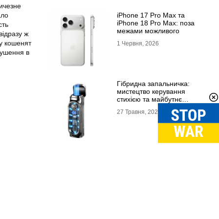
личезне
ало
iPhone 17 Pro Max та
iPhone 18 Pro Max: поза
сть
межами можливого
відразу ж
ту кошенят
1 Червня, 2026
рушення в
Гібридна запальничка:
мистецтво керування
стихією та майбутнє
портативного вогню
27 Травня, 2026