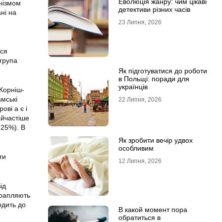
Еволюція жанру: чим цікаві
нізмом
детективи різних часів
ні на
23 Липня, 2026
ься
 група
Як підготуватися до роботи
в Польщі: поради для
українців
 Корніш-
амські
22 Липня, 2026
ові а є і
Найчастіше
 25%). В
Як зробити вечір удвох
особливим
ти
12 Липня, 2026
ід
трапляють
одить до
В какой момент пора
обратиться в