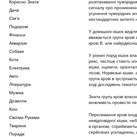
Корисно Знати
розпізнаванні чужорідн
сигналу про проникнення
Дача
усунення чужорідних аген
Сім'я
нестандартних антитіл н
Подорожі
У домашніх кішок виділя
Фінанси
вважається група крові 
Акваріум
крові В, але найрідкісн
Собаки
У різних порід кішок вл
Коти
рекс, частіше стають но
кішки, оцикети, орієнтал
Електрика
лісові, Норвезькі кішки,
Авто
група крові в зустрічаєт
Література
ході досліджень гематол
Музика
Знати групу крові власн
Дозвілля
можливість провести пе
Кіно
Переливання крові іноді
Своїми Руками
невідповідної кішки, н
Тварини
в організм, сприймаютьс
серйозних ускладнень, 
Поради