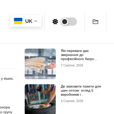
UK
Які переваги дає
звернення до
професійного бюро
перекладів
7 Серпня, 2026
у кішок,
Де замовити пакети для
шин оптом: огляд 5
виробників і
постачальників в Україні
4 Серпня, 2026
донора
о групу