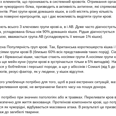
их елементів, що проникають в системний кровотік. Отримання орга
 чужорідного білка, призводить в активність антигени, які спрямова
тів. Різні групи крові домашніх кішок, в собі містять різну кількість
а поверхні еритроцитів, що і дає можливість виділяти групи крові.
ють всього 3 ключових групи крові-а, в і АВ. Дуже часто діагностуєт
а, успадкована більш ніж 90% домашніх кішок. Рідше діагностується
ішою, вважається група АВ (успадковують її менше 1% кішок).
асна Популярність груп крові. Так, Британська короткошерста кішка і
сіями групи крові В (близько 60% всіх представників таких порід). Сі
и і бірманські кішки, частіше стають носіями групи А.носіями групи кр
 а ще мейн-куни (групи крові в зустрічається тільки в 5% випадків). 
ься у бобтейлов і перської породи, а ще у абіссінів і Сомалі (від 5 до
огів, резус-фактор, як у людини, у кішок відсутня.
ого улюбленця потрібно для того, щоб в разі екстрених ситуацій, ма
реливання крові, не витрачаючи багато часу на пошук донора.
 потрібно при значних патологіях або ж травмах. Переливати кров в
ебезпечно для життя вихованця. Протеїнові компоненти крові, що по
я як чужорідні, відбувається масована атака. В результаті це призв
аж до загибелі тварини.