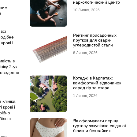
наркологический центр
нним
10 Липня, 2026
е
всі
Рейтинг присадочных
подібне
прутков для сварки
крові і
углеродистой стали
8 Липня, 2026
ивість в
ніку 2-ух
роведення
Котеджі в Карпатах:
комфортний відпочинок
серед гір та озера
1 Липня, 2026
 клініки,
 крові і
рібно
 більш
Як сформувати першу
гуртову закупівлю спідньої
білизни без зайвих
залишків на складі
ання