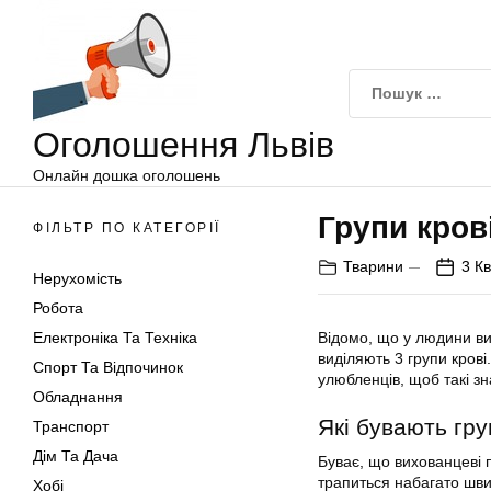
Оголошення
Перейти
Львів
до
вмісту
Оголошення Львів
Онлайн дошка оголошень
Групи кров
ФІЛЬТР ПО КАТЕГОРІЇ
Тварини
3 Кв
Нерухомість
Робота
Електроніка Та Техніка
Відомо, що у людини вия
виділяють 3 групи крові
Спорт Та Відпочинок
улюбленців, щоб такі з
Обладнання
Які бувають гру
Транспорт
Дім Та Дача
Буває, що вихованцеві 
трапиться набагато шв
Хобі