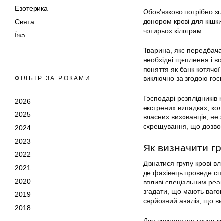
Езотерика
Обов’язково потрібно з
донором крові для кішки
Свята
чотирьох кілограм.
Їжа
Тварина, яке передбачає
необхідні щеплення і в
поняття як банк котячої
виключно за згодою гос
ФІЛЬТР ЗА РОКАМИ
Господарі розплідників 
2026
екстрених випадках, кол
2025
власних вихованців, не
схрещування, що дозво
2024
2023
Як визначити гр
2022
Дізнатися групу крові в
2021
де фахівець проведе спе
2020
впливі спеціальним реа
згадати, що мають ваго
2019
серйозний аналіз, що ви
2018
Для визначення групи кр