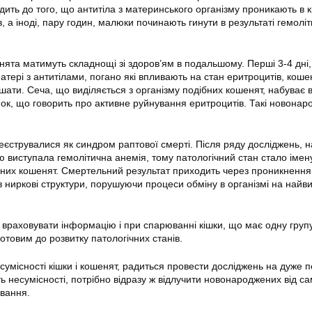
ить до того, що антитіла з материнського організму проникають в к
, а іноді, пару годин, малюки починають гинути в результаті гемоліт
та матимуть складнощі зі здоров’ям в подальшому. Перші 3-4 дні, 
тері з антитілами, погано які впливають на стан еритроцитів, коше
ати. Сеча, що виділяється з організму подібних кошенят, набуває
нок, що говорить про активне руйнування еритроцитів. Такі новонар
реєструвалися як синдром раптової смерті. Після ряду досліджень, 
 виступала гемолітична анемія, тому патологічний стан стало імен
них кошенят. Смертельний результат приходить через проникнення
в ниркові структури, порушуючи процеси обміну в організмі на най
 враховувати інформацію і при спарюванні кішки, що має одну групу 
готовим до розвитку патологічних станів.
сумісності кішки і кошенят, радиться провести досліджень на дуже 
ь несумісності, потрібно відразу ж відлучити новонароджених від са
вання.