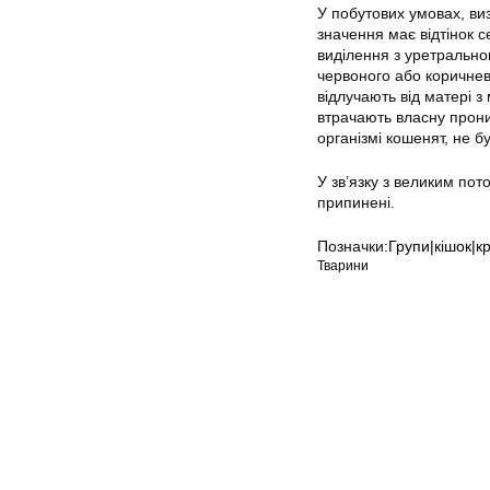
У побутових умовах, ви
значення має відтінок с
виділення з уретрально
червоного або коричнево
відлучають від матері з
втрачають власну прони
організмі кошенят, не б
У зв’язку з великим пот
припинені.
Позначки:
Групи|кішок|к
Тварини