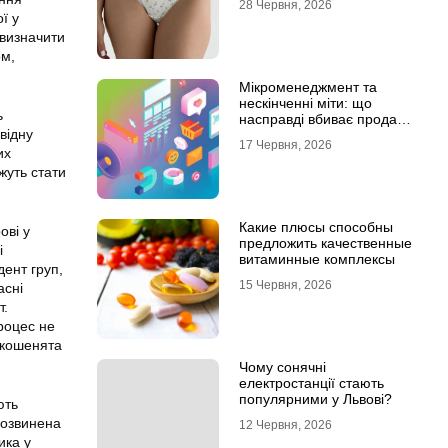
28 Червня, 2026
ї у
 визначити
ом,
Мікроменеджмент та
нескінченні міти: що
ь
насправді вбиває продажі
відну
в IT-аутсорсі
17 Червня, 2026
их
жуть стати
Какие плюсы способны
ові у
предложить качественные
і
витаминные комплексы
дент груп,
15 Червня, 2026
асні
т.
роцес не
 кошенята
Чому сонячні
електростанції стають
популярними у Львові?
ють
розвинена
12 Червня, 2026
ика у