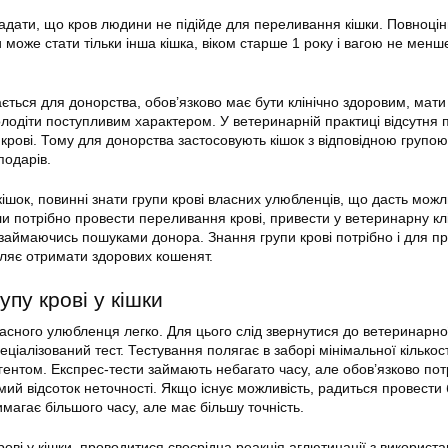
гадати, що кров людини не підійде для переливання кішки. Повноці
 може стати тільки інша кішка, віком старше 1 року і вагою не менш
ться для донорства, обов’язково має бути клінічно здоровим, мати 
олодіти поступливим характером. У ветеринарній практиці відсутня 
 крові. Тому для донорства застосовують кішок з відповідною групою 
подарів.
кішок, повинні знати групи крові власних улюбленців, що дасть можл
и потрібно провести переливання крові, привести у ветеринарну клі
 займаючись пошуками донора. Знання групи крові потрібно і для п
ляє отримати здорових кошенят.
упу крові у кішки
ласного улюбленця легко. Для цього слід звернутися до ветеринарної
ціалізований тест. Тестування полягає в заборі мінімальної кількості
гентом. Експрес-тести займають небагато часу, але обов’язково пот
мий відсоток неточності. Якщо існує можливість, радиться провести
магає більшого часу, але має більшу точність.
ові у кішки, проводитися своєрідна реакція аглютинації з використ