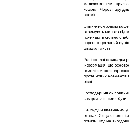
малюка кошеня, призвод
кошеня. Через пару днів
анемії.
Опинилися живим кошеня
отримують молоко від ма
починають сильно слабш
червоно-цегляний відті
швидко гинуть.
Раніше такі ж випадки 
інформація, що основою
гемолізом новонародже
протеїнових елементів 
рівні.
Господарі кішок повинні
самцем, з іншого, бути 
Не будучи впевненим у 
етапах. Якщо є наявніст
почати штучне вигодову