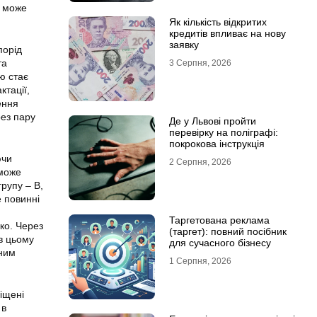
, може
Як кількість відкритих
кредитів впливає на нову
заявку
порід
та
3 Серпня, 2026
ю стає
ктації,
ення
рез пару
Де у Львові пройти
перевірку на поліграфі:
покрокова інструкція
ючи
2 Серпня, 2026
 може
групу – В,
е повинні
Таргетована реклама
ко. Через
(таргет): повний посібник
в цьому
для сучасного бізнесу
сним
1 Серпня, 2026
міщені
 в