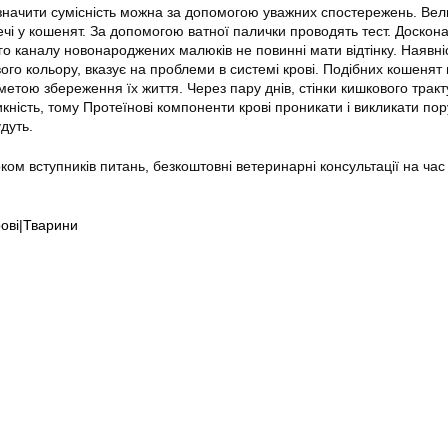
значити сумісність можна за допомогою уважних спостережень. Ве
ечі у кошенят. За допомогою ватної палички проводять тест. Доскон
го каналу новонароджених малюків не повинні мати відтінку. Наявні
го кольору, вказує на проблеми в системі крові. Подібних кошенят 
 метою збереження їх життя. Через пару днів, стінки кишкового трак
кність, тому Протеїнові компоненти крові проникати і викликати по
удуть.
оком вступників питань, безкоштовні ветеринарні консультації на час
рові|Тварини