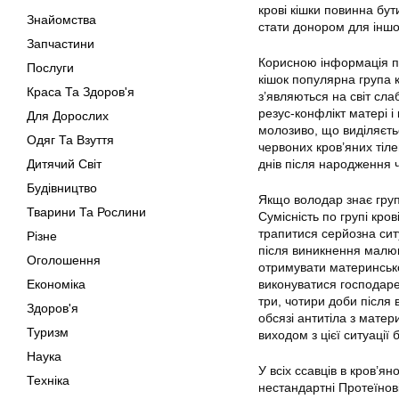
крові кішки повинна бут
Знайомства
стати донором для іншо
Запчастини
Корисною інформація пр
Послуги
кішок популярна група к
Краса Та Здоров'я
з’являються на світ сл
резус-конфлікт матері і 
Для Дорослих
молозиво, що виділяєтьс
Одяг Та Взуття
червоних кров’яних тіле
Дитячий Світ
днів після народження ч
Будівництво
Якщо володар знає груп
Тварини Та Рослини
Сумісність по групі кро
трапитися серйозна ситу
Різне
після виникнення малюкі
Оголошення
отримувати материнсько
Економіка
виконуватися господаре
три, чотири доби після
Здоров'я
обсязі антитіла з мате
Туризм
виходом з цієї ситуації
Наука
У всіх ссавців в кров’ян
Техніка
нестандартні Протеїнов