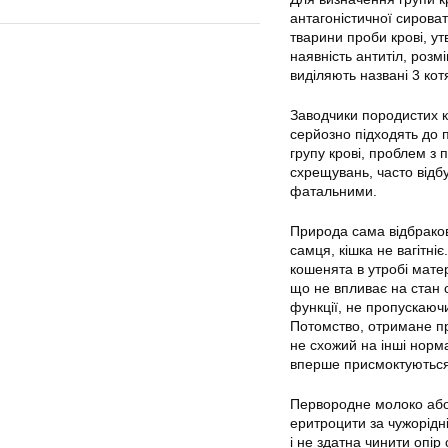
антагоністичної сироват
тварини проби крові, ут
наявність антитіл, розм
виділяють названі 3 кот
Заводчики породистих кі
серйозно підходять до 
групу крові, проблем з 
схрещувань, часто відб
фатальними.
Природа сама відбраков
самця, кішка не вагітні
кошенята в утробі матер
що не впливає на стан с
функції, не пропускаючи 
Потомство, отримане п
не схожий на інші норм
вперше присмоктуються 
Первородне молоко або 
еритроцити за чужорід
і не здатна чинити опі