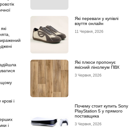
ровотік
ичної
Які переваги у купівлі
взуття онлайн
які
11 Червня, 2026
нята,
 виражений
оджені
Які плюси пропонує
надійшла
якісний лінолеум ПВХ
уватися
3 Червня, 2026
вищому
крові і
Почему стоит купить Sony
PlayStation 5 у прямого
поставщика
перших
3 Червня, 2026
мки і