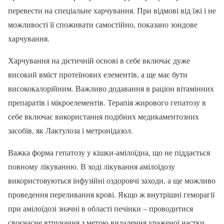
перевести на спеціальне харчування. При відмові від їжі і не
можливості її споживати самостійно, показано зондове
харчування.
Харчування на дієтичній основі в себе включає дуже
високий вміст протеїнових елементів, а ще має бути
висококалорійним. Важливо додавання в раціон вітамінних
препаратів і мікроелементів. Терапія жирового гепатозу в
себе включає використання подібних медикаментозних
засобів, як Лактулоза і метронідазол.
Важка форма гепатозу у кішки-амілоїдна, що не піддається
повному лікуванню. В ході лікування амілоїдозу
використовуються інфузійні оздоровчі заходи, а ще можливо
проведення переливання крові. Якщо ж внутрішні геморагії
при амілоїдозі значні в області печінки – проводитися
своєчасне втручання з метою видалення ураженої частки