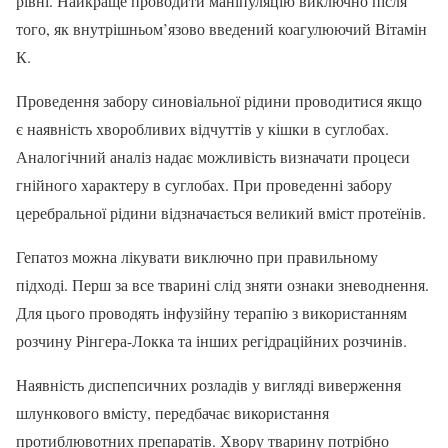
рівні. Найкраще проводити маніпуляцію виключно після
того, як внутрішньом’язово введений коагулюючий Вітамін
К.
Проведення забору синовіальної рідини проводитися якщо
є наявність хворобливих відчуттів у кішки в суглобах.
Аналогічний аналіз надає можливість визначати процеси
гнійного характеру в суглобах. При проведенні забору
церебральної рідини відзначається великий вміст протеїнів.
Гепатоз можна лікувати виключно при правильному
підході. Перш за все тварині слід зняти ознаки зневоднення.
Для цього проводять інфузійну терапію з використанням
розчину Рінгера-Локка та інших регідраційних розчинів.
Наявність диспепсичних розладів у вигляді виверження
шлункового вмісту, передбачає використання
протиблювотних препаратів. Хвору тварину потрібно