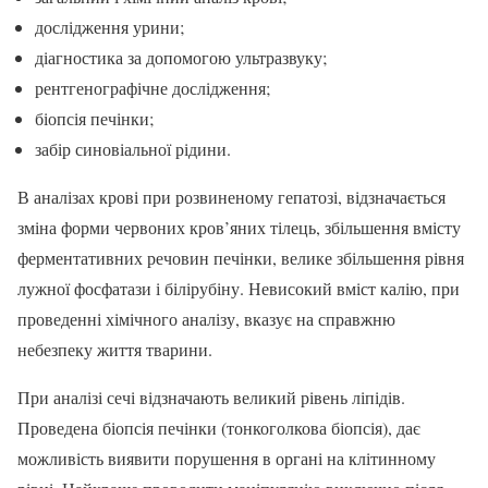
дослідження урини;
діагностика за допомогою ультразвуку;
рентгенографічне дослідження;
біопсія печінки;
забір синовіальної рідини.
В аналізах крові при розвиненому гепатозі, відзначається
зміна форми червоних кров’яних тілець, збільшення вмісту
ферментативних речовин печінки, велике збільшення рівня
лужної фосфатази і білірубіну. Невисокий вміст калію, при
проведенні хімічного аналізу, вказує на справжню
небезпеку життя тварини.
При аналізі сечі відзначають великий рівень ліпідів.
Проведена біопсія печінки (тонкоголкова біопсія), дає
можливість виявити порушення в органі на клітинному