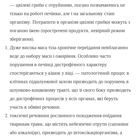
— цвілеві гриби є отруйними, погано позначаючись не
тільки на роботі печінки, але і на загальному стані
організму. Потрапити в організм цвілеві грибки можуть з
поганою їжею (прострочені продукти, невірний режим
зберігання).
Дуже висока маса тіла-хронічне переїдання невблаганно
веде до набору маси і ожиріння. Особливо часто
порушення в печінці дистрофічного характеру
спостерігаються у кішок у віці. — патологічний процес в
клітинах підшлункової залози призводить до порушень в
шлунково-кишковому тракті, що зі свого боку призводить
до дистрофічних процесів у всіх органах, які беруть
участь в обміні речовин.
токсичні речовини рослинного походження-поїдання
тваринам трави, що містить небезпечні отрути (сапоніни
або алкалоїди), призводить до інтоксікацііорганізма, а