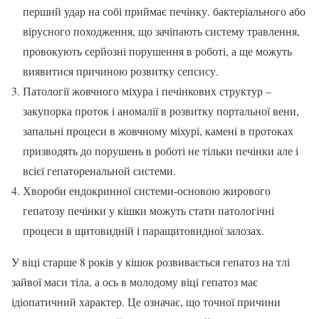
перший удар на собі приймає печінку. бактеріального або
вірусного походження, що зачіпають систему травлення,
провокують серйозні порушення в роботі, а ще можуть
виявитися причиною розвитку сепсису.
Патології жовчного міхура і печінкових структур –
закупорка проток і аномалії в розвитку портальної вени,
запальні процеси в жовчному міхурі, камені в протоках
призводять до порушень в роботі не тільки печінки але і
всієї гепаторенальной системи.
Хвороби ендокринної системи-основою жирового
гепатозу печінки у кішки можуть стати патологічні
процеси в щитовидній і паращитовидної залозах.
У віці старше 8 років у кішок розвивається гепатоз на тлі
зайвої маси тіла, а ось в молодому віці гепатоз має
ідіопатичний характер. Це означає, що точної причини