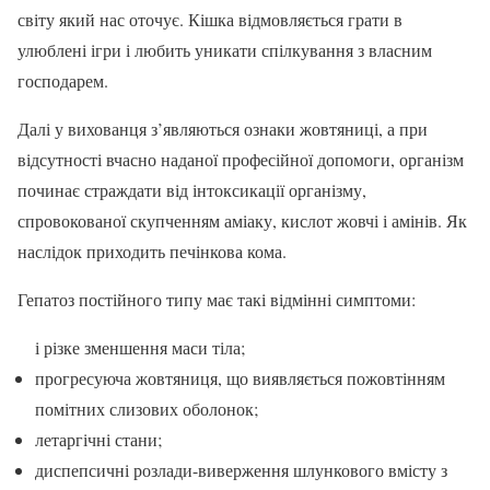
світу який нас оточує. Кішка відмовляється грати в
улюблені ігри і любить уникати спілкування з власним
господарем.
Далі у вихованця з’являються ознаки жовтяниці, а при
відсутності вчасно наданої професійної допомоги, організм
починає страждати від інтоксикації організму,
спровокованої скупченням аміаку, кислот жовчі і амінів. Як
наслідок приходить печінкова кома.
Гепатоз постійного типу має такі відмінні симптоми:
і різке зменшення маси тіла;
прогресуюча жовтяниця, що виявляється пожовтінням
помітних слизових оболонок;
летаргічні стани;
диспепсичні розлади-виверження шлункового вмісту з