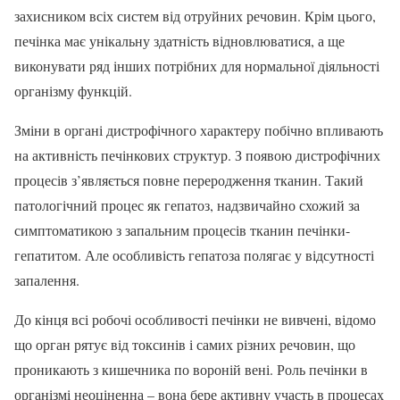
захисником всіх систем від отруйних речовин. Крім цього,
печінка має унікальну здатність відновлюватися, а ще
виконувати ряд інших потрібних для нормальної діяльності
організму функцій.
Зміни в органі дистрофічного характеру побічно впливають
на активність печінкових структур. З появою дистрофічних
процесів з’являється повне переродження тканин. Такий
патологічний процес як гепатоз, надзвичайно схожий за
симптоматикою з запальним процесів тканин печінки-
гепатитом. Але особливість гепатоза полягає у відсутності
запалення.
До кінця всі робочі особливості печінки не вивчені, відомо
що орган рятує від токсинів і самих різних речовин, що
проникають з кишечника по вороній вені. Роль печінки в
організмі неоціненна – вона бере активну участь в процесах