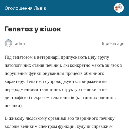
Оголошення Львів
Гепатоз у кішок
admin
9 років ago
Під гепатозом в ветеринарії припускають цілу групу
патологічних станів печінки, які конкретно мають зв’язок з
порушеним функціонуванням процесів обмінного
характеру. Гепатози супроводжуються вираженими
переродженнями тканинних структур печінки, а ще
дистрофією і некрозом гепатоцитів (клітинних одиниць
печінки).
В живому людському організмі або тваринного печінку
володіє великим спектром функцій, будучи справжнім