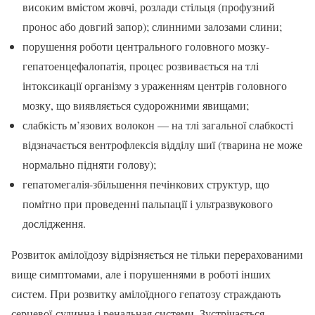
високим вмістом жовчі, розлади стільця (профузний
пронос або довгий запор); слинними залозами слини;
порушення роботи центрального головного мозку-
гепатоенцефалопатія, процес розвивається на тлі
інтоксикації організму з ураженням центрів головного
мозку, що виявляється судорожними явищами;
слабкість м’язових волокон — на тлі загальної слабкості
відзначається вентрофлексія відділу шиї (тварина не може
нормально підняти голову);
гепатомегалія-збільшення печінкових структур, що
помітно при проведенні пальпації і ультразвукового
дослідження.
Розвиток амілоїдозу відрізняється не тільки перерахованими
вище симптомами, але і порушеннями в роботі інших
систем. При розвитку амілоїдного гепатозу страждають
серцевої-судинна і ренальная системи. Зустрічається