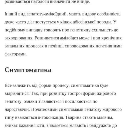
розвивається патології визначити не вийде.
Інший вид гепатозу-амілоїдний, мають видову особливість,
дуже часто діагностується у кішок абіссінської породи. У
подібному випадку говорять про генетичну схильність до
захворювання. Розвиватися амілоїдоз може і при хронічних
запальних процесах в печінці, спровокованих негативними
факторами.
Симптоматика
Все залежить від форми процесу, симптоматика буде
відрізнятися. Так, при розвитку гострої форми жирового
гепатозу, ознаки з’являються і посилюються по
наростаючій. Початковими симптомами гепатозу жирового
типу вважається інтоксикація. Тварина стають млявим,
зникає бажання їсти, з’являється млявість і байдужість до