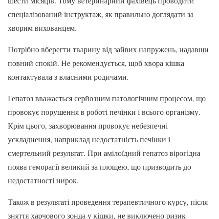
шести місяців. Тому ветеринарний фахівець проводити
спеціалізований інструктаж, як правильно доглядати за
хворим вихованцем.
Потрібно вберегти тварину від зайвих напружень, надавши
повний спокій. Не рекомендується, щоб хвора кішка
контактувала з власними родичами.
Гепатоз вважається серйозним патологічним процесом, що
провокує порушення в роботі печінки і всього організму.
Крім цього, захворювання провокує небезпечні
ускладнення, наприклад недостатність печінки і
смертельний результат. При амілоїдний гепатоз вірогідна
поява геморагії великий за площею, що призводить до
недостатності нирок.
Також в результаті проведення терапевтичного курсу, після
зняття харчового зонда у кішки, не виключено ризик