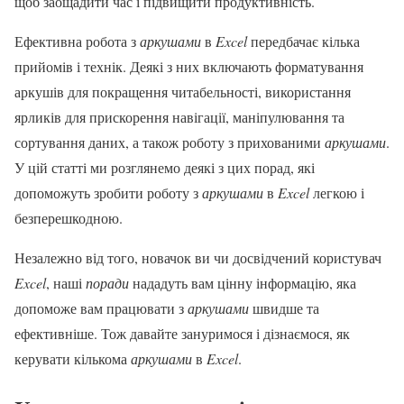
щоб заощадити час і підвищити продуктивність.
Ефективна робота з
аркушами
в
Excel
передбачає кілька
прийомів і технік. Деякі з них включають форматування
аркушів для покращення читабельності, використання
ярликів для прискорення навігації, маніпулювання та
сортування даних, а також роботу з прихованими
аркушами
.
У цій статті ми розглянемо деякі з цих порад, які
допоможуть зробити роботу з
аркушами
в
Excel
легкою і
безперешкодною.
Незалежно від того, новачок ви чи досвідчений користувач
Excel
, наші
поради
нададуть вам цінну інформацію, яка
допоможе вам працювати з
аркушами
швидше та
ефективніше. Тож давайте зануримося і дізнаємося, як
керувати кількома
аркушами
в
Excel
.