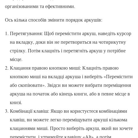
організованими та ефективними.
Ось кілька способів змінити порядок аркушів:
Перетягування: Щоб перемістити аркуш, наведіть курсор
на вкладку, доки він не перетвориться на чотирикутну
стрілку. Потім клацніть і перетягніть аркуш у потрібне
місце.
Клацання правою кнопкою миші: Клацніть правою
кнопкою миші на вкладці аркуша і виберіть «Перемістити
або скопіювати». Звідси ви можете вибрати переміщення
аркуша на початок або кінець книги, або в певне місце в
книзі.
Комбінації клавіш: Якщо ви користуєтеся комбінаціями
клавіш, ви можете легко переміщувати аркуші кількома
клацаннями миші. Просто виберіть аркуш, який ви хочете
перемістити, і утримуйте клавішу «Alt», а потім