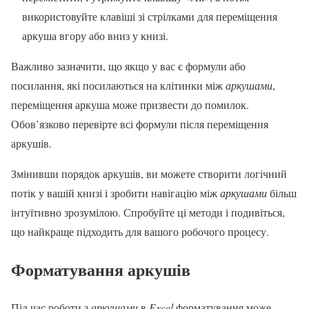
використовуйте клавіші зі стрілками для переміщення
аркуша вгору або вниз у книзі.
Важливо зазначити, що якщо у вас є формули або
посилання, які посилаються на клітинки між
аркушами
,
переміщення аркуша може призвести до помилок.
Обов’язково перевірте всі формули після переміщення
аркушів.
Змінивши порядок аркушів, ви можете створити логічний
потік у вашій книзі і зробити навігацію між
аркушами
більш
інтуїтивно зрозумілою. Спробуйте ці методи і подивіться,
що найкраще підходить для вашого робочого процесу.
Форматування аркушів
Під час роботи з
аркушами
в
Excel
форматування може