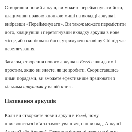
Створивши новий аркуш, ви можете перейменувати його,
клацнувши правою кнопкою миші на вкладці аркуша і
вибравши «Перейменувати». Ви також можете перемістити
його, клацнувши і перетягнувши вкладку аркуша в нове
місце, або скопіювати його, утримуючи клавішу Ctrl під час
перетягування.
Загалом, створення нового аркуша в
Excel
є швидким і
простим, якщо ви знаєте, як це зробити. Скориставшись
цими порадами, ви зможете ефективніше працювати з
кількома
аркушами
у вашій книзі.
Називання аркушів
Коли ви створюєте новий аркуш в
Excel
, йому
присвоюється ім’я за замовчуванням, наприклад, Аркуш1,
Аркуш2 або Аркуш3. Бажано змінити ці назви на більш