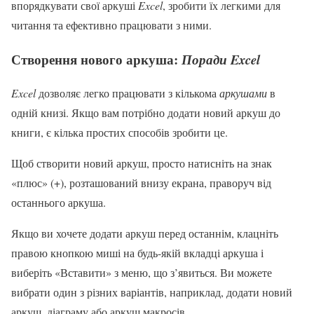
впорядкувати свої аркуші
Excel
, зробити їх легкими для
читання та ефективно працювати з ними.
Створення нового аркуша:
Поради Excel
Excel
дозволяє легко працювати з кількома
аркушами
в
одній книзі. Якщо вам потрібно додати новий аркуш до
книги, є кілька простих способів зробити це.
Щоб створити новий аркуш, просто натисніть на знак
«плюс» (+), розташований внизу екрана, праворуч від
останнього аркуша.
Якщо ви хочете додати аркуш перед останнім, клацніть
правою кнопкою миші на будь-якій вкладці аркуша і
виберіть «Вставити» з меню, що з’явиться. Ви можете
вибрати один з різних варіантів, наприклад, додати новий
аркуш, діаграму або аркуш макросів.