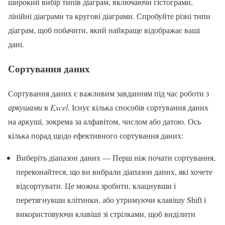
широкий вибір типів діаграм, включаючи гістограми,
лінійні діаграми та кругові діаграми. Спробуйте різні типи
діаграм, щоб побачити, який найкраще відображає ваші
дані.
Сортування даних
Сортування даних є важливим завданням під час роботи з
аркушами
в
Excel
. Існує кілька способів сортування даних
на аркуші, зокрема за алфавітом, числом або датою. Ось
кілька порад щодо ефективного сортування даних:
Виберіть діапазон даних — Перш ніж почати сортування,
переконайтеся, що ви вибрали діапазон даних, які хочете
відсортувати. Це можна зробити, клацнувши і
перетягнувши клітинки, або утримуючи клавішу Shift і
використовуючи клавіші зі стрілками, щоб виділити