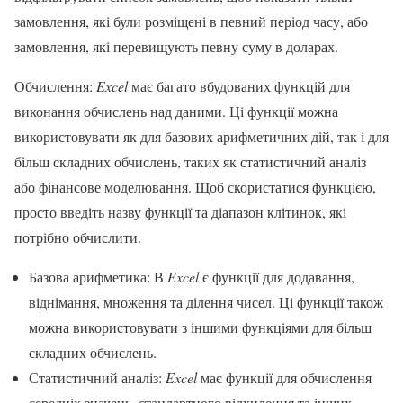
замовлення, які були розміщені в певний період часу, або
замовлення, які перевищують певну суму в доларах.
Обчислення:
Excel
має багато вбудованих функцій для
виконання обчислень над даними. Ці функції можна
використовувати як для базових арифметичних дій, так і для
більш складних обчислень, таких як статистичний аналіз
або фінансове моделювання. Щоб скористатися функцією,
просто введіть назву функції та діапазон клітинок, які
потрібно обчислити.
Базова арифметика: В
Excel
є функції для додавання,
віднімання, множення та ділення чисел. Ці функції також
можна використовувати з іншими функціями для більш
складних обчислень.
Статистичний аналіз:
Excel
має функції для обчислення
середніх значень, стандартного відхилення та інших