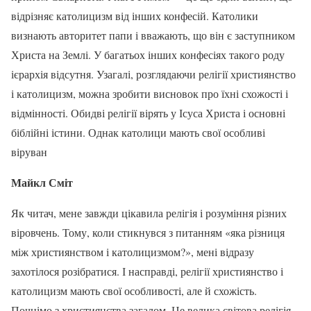
відрізняє католицизм від інших конфесій. Католики
визнають авторитет папи і вважають, що він є заступником
Христа на Землі. У багатьох інших конфесіях такого роду
ієрархія відсутня. Узагалі, розглядаючи релігії християнство
і католицизм, можна зробити висновок про їхні схожості і
відмінності. Обидві релігії вірять у Ісуса Христа і основні
біблійні істини. Однак католици мають свої особливі
віруван
Майкл Сміт
Як читач, мене завжди цікавила релігія і розуміння різних
віровчень. Тому, коли стикнувся з питанням «яка різниця
між християнством і католицизмом?», мені відразу
захотілося розібратися. І насправді, релігії християнство і
католицизм мають свої особливості, але й схожість.
Почнімо з християнства загалом. Це велика світова релігія,