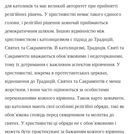
для католиків та має великий авторитет при прийнятті
релігійних рішень. У християнстві немає такого єдиного
голови, і релігійні рішення зазвичай приймаються
демократичним шляхом. Іншою відмінністю між
християнством і католицизмом є підход до Традицій,
Святих та Сакраментів. В католицизмі, Традиція, Святі та
Сакраменти вважаються обов’язковими і недоторканими,
тому їх дотримання є важливим аспектом віровчення. У
християнстві, зокрема в протестантських церквах,
відношення до Традицій, Святих та Сакраментів є менш
жорстким, і вони часто оцінюються за особистими
переконаннями кожного вірянина. Також варто зазначити,
що католики мають свої особливі релігійні обряди, такі як
обов’язкова сповідь перед священиком та молитва до
святих. У християнстві ці обряди не є обов’язковими і
можуть бути практикувані за бажанням кожного вірянина.