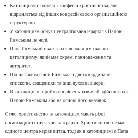
Католицизм є однією з конфесій християнства, але
відрізняється від інших конфесій своєю організаційною
структурою.
У католицизмі існує централізована ієрархія з Папою
Римським на чолі.
Папа Римський вважається верховним главою
католицизму, який має окремі повноваження та
авторитет.
Під наглядом Папи Римського діють кардинали,
єпископи, священики та інші духовні лідери.
В католицизмі прийняття рішень зазвичай здійснюється
Папою Римським або на основі його вказівок.
Отже, християнство та католицизм мають різні
організаційні структури та ієрархії. Християнство не має
єдиного центра керівництва, тоді як в католицизмі є Папа