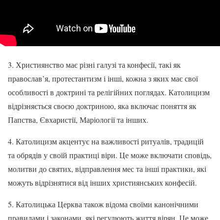
3. Християнство має різні галузі та конфесії, такі як
православ’я, протестантизм і інші, кожна з яких має свої
особливості в доктрині та релігійних поглядах. Католицизм
відрізняється своєю доктриною, яка включає поняття як
Папства, Євхаристії, Маріології та інших.
4. Католицизм акцентує на важливості ритуалів, традицій
та обрядів у своїй практиці віри. Це може включати сповідь,
молитви до святих, відправлення мес та інші практики, які
можуть відрізнятися від інших християнських конфесій.
5. Католицька Церква також відома своїми канонічними
правилами і законами, які регулюють життя вірян. Це може