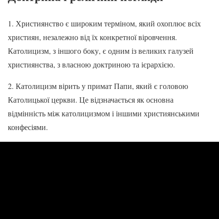
1. Християнство є широким терміном, який охоплює всіх
християн, незалежно від їх конкретної віровчення.
Католицизм, з іншого боку, є одним із великих галузей
християнства, з власною доктриною та ієрархією.
2. Католицизм вірить у примат Папи, який є головою
Католицької церкви. Це відзначається як основна
відмінність між католицизмом і іншими християнськими
конфесіями.