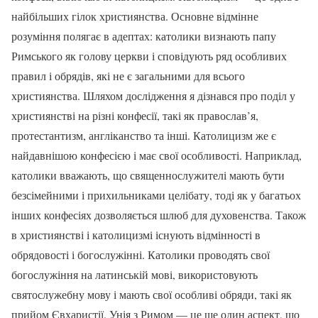
найбільших гілок християнства. Основне відмінне
розуміння полягає в адептах: католики визнають папу
Римського як голову церкви і сповідують ряд особливих
правил і обрядів, які не є загальними для всього
християнства. Шляхом дослідження я дізнався про поділ у
християнстві на різні конфесії, такі як православ’я,
протестантизм, англіканство та інші. Католицизм же є
найдавнішою конфесією і має свої особливості. Наприклад,
католики вважають, що священнослужителі мають бути
безсімейними і прихильниками целібату, тоді як у багатьох
інших конфесіях дозволяється шлюб для духовенства. Також
в християнстві і католицизмі існують відмінності в
обрядовості і богослужінні. Католики проводять свої
богослужіння на латинській мові, використовують
святослужебну мову і мають свої особливі обряди, такі як
прийом Євхаристії. Унія з Римом — це ще один аспект, що