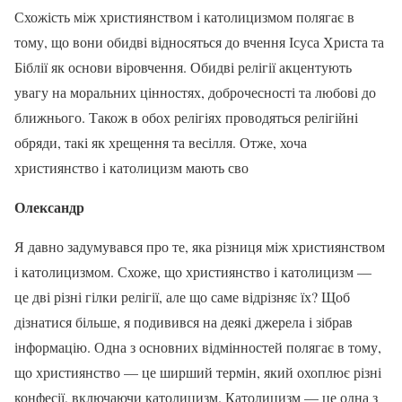
Схожість між християнством і католицизмом полягає в
тому, що вони обидві відносяться до вчення Ісуса Христа та
Біблії як основи віровчення. Обидві релігії акцентують
увагу на моральних цінностях, доброчесності та любові до
ближнього. Також в обох релігіях проводяться релігійні
обряди, такі як хрещення та весілля. Отже, хоча
християнство і католицизм мають сво
Олександр
Я давно задумувався про те, яка різниця між християнством
і католицизмом. Схоже, що християнство і католицизм —
це дві різні гілки релігії, але що саме відрізняє їх? Щоб
дізнатися більше, я подивився на деякі джерела і зібрав
інформацію. Одна з основних відмінностей полягає в тому,
що християнство — це ширший термін, який охоплює різні
конфесії, включаючи католицизм. Католицизм — це одна з