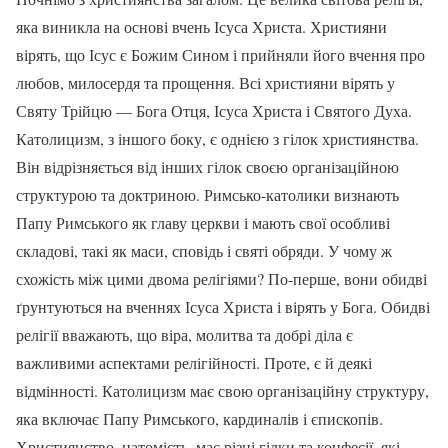
яка виникла на основі вчень Ісуса Христа. Християни
вірять, що Ісус є Божим Сином і прийняли його вчення про
любов, милосердя та прощення. Всі християни вірять у
Святу Трійцю — Бога Отця, Ісуса Христа і Святого Духа.
Католицизм, з іншого боку, є однією з гілок християнства.
Він відрізняється від інших гілок своєю організаційною
структурою та доктриною. Римсько-католики визнають
Папу Римського як главу церкви і мають свої особливі
складові, такі як маси, сповідь і святі обряди. У чому ж
схожість між цими двома релігіями? По-перше, вони обидві
ґрунтуються на вченнях Ісуса Христа і вірять у Бога. Обидві
релігії вважають, що віра, молитва та добрі діла є
важливими аспектами релігійності. Проте, є й деякі
відмінності. Католицизм має свою організаційну структуру,
яка включає Папу Римського, кардиналів і єпископів.
Християнство, натомість, має різні гілки та конфесії, які