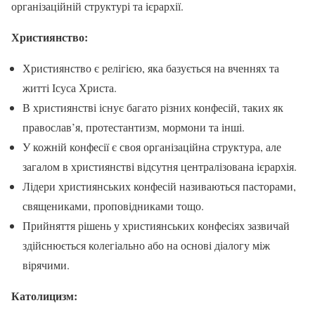
організаційній структурі та ієрархії.
Християнство:
Християнство є релігією, яка базується на вченнях та
житті Ісуса Христа.
В християнстві існує багато різних конфесій, таких як
православ’я, протестантизм, мормони та інші.
У кожній конфесії є своя організаційна структура, але
загалом в християнстві відсутня централізована ієрархія.
Лідери християнських конфесій називаються пасторами,
священиками, проповідниками тощо.
Прийняття рішень у християнських конфесіях зазвичай
здійснюється колегіально або на основі діалогу між
вірячими.
Католицизм: