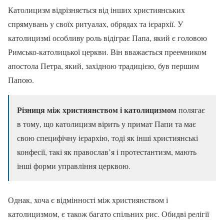
Католицизм відрізняється від інших християнських
спрямувань у своїх ритуалах, обрядах та ієрархії. У
католицизмі особливу роль відіграє Папа, який є головою
Римсько-католицької церкви. Він вважається преемником
апостола Петра, який, західною традицією, був першим
Папою.
Різниця між християнством і католицизмом
полягає
в тому, що католицизм вірить у примат Папи та має
свою специфічну ієрархію, тоді як інші християнські
конфесії, такі як православ’я і протестантизм, мають
інші форми управління церквою.
Однак, хоча є відмінності між християнством і
католицизмом, є також багато спільних рис. Обидві релігії