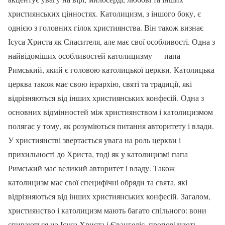
християнських цінностях. Католицизм, з іншого боку, є
однією з головних гілок християнства. Він також визнає
Ісуса Христа як Спасителя, але має свої особливості. Одна з
найвідоміших особливостей католицизму — папа
Римський, який є головою католицької церкви. Католицька
церква також має свою ієрархію, святі та традиції, які
відрізняються від інших християнських конфесій. Одна з
основних відмінностей між християнством і католицизмом
полягає у тому, як розуміються питання авторитету і влади.
У християнстві звертається увага на роль церкви і
прихильності до Христа, тоді як у католицизмі папа
Римський має великий авторитет і владу. Також
католицизм має свої специфічні обряди та свята, які
відрізняються від інших християнських конфесій. Загалом,
християнство і католицизм мають багато спільного: вони
спираються на Ісуса Христа і Євангеліє, проповідують