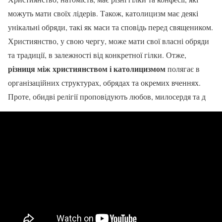
можуть мати своїх лідерів. Також, католицизм має деякі
унікальні обряди, такі як маси та сповідь перед священиком.
Християнство, у свою чергу, може мати свої власні обряди
та традиції, в залежності від конкретної гілки. Отже,
різниця між християнством і католицизмом
полягає в
організаційних структурах, обрядах та окремих вченнях.
Проте, обидві релігії проповідують любов, милосердя та д