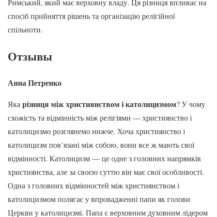
Римський, який має верховну владу. Ця різниця впливає на
спосіб прийняття рішень та організацію релігійної
спільноти.
Отзывы
Анна Петренко
різниця між християнством і католицизмом
Яка
? У чому
схожість та відмінність між релігіями — християнство і
католицизмо розглянемо нижче. Хоча християнство і
католицизм пов’язані між собою, вони все ж мають свої
відмінності. Католицизм — це одне з головних напрямків
християнства, але за своєю суттю він має свої особливості.
Одна з головних відмінностей між християнством і
католицизмом полягає у впровадженні папи як голови
Церкви у католицизмі. Папа є верховним духовним лідером