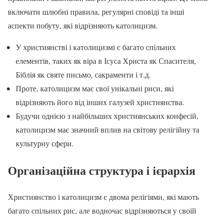
включати шлюбні правила, регулярні сповіді та інші
аспекти побуту, які відрізняють католицизм.
У християнстві і католицизмі є багато спільних
елементів, таких як віра в Ісуса Христа як Спасителя,
Біблія як святе письмо, сакраменти і т.д.
Проте, католицизм має свої унікальні риси, які
відрізняють його від інших галузей християнства.
Будучи однією з найбільших християнських конфесій,
католицизм має значний вплив на світову релігійну та
культурну сфери.
Організаційна структура і ієрархія
Християнство і католицизм є двома релігіями, які мають
багато спільних рис, але водночас відрізняються у своїй