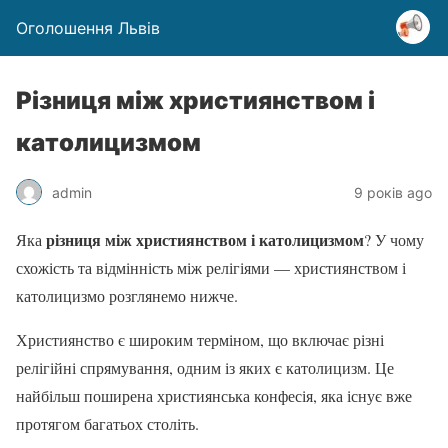
Оголошення Львів
Різниця між християнством і
католицизмом
admin
9 років ago
різниця між християнством і католицизмом
Яка
? У чому
схожість та відмінність між релігіями — християнством і
католицизмо розглянемо нижче.
Християнство є широким терміном, що включає різні
релігійні спрямування, одним із яких є католицизм. Це
найбільш поширена християнська конфесія, яка існує вже
протягом багатьох століть.