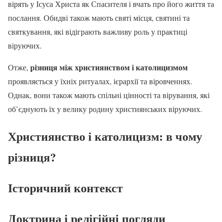
вірять у Ісуса Христа як Спасителя і вчать про його життя та
послання. Обидві також мають святі місця, святині та
святкування, які відіграють важливу роль у практиці
віруючих.
різниця між християнством і католицизмом
Отже,
проявляється у їхніх ритуалах, ієрархії та віровченнях.
Однак, вони також мають спільні цінності та вірування, які
об’єднують їх у велику родину християнських віруючих.
Християнство і католицизм: в чому
різниця?
Історичний контекст
Доктрина і релігійні погляди