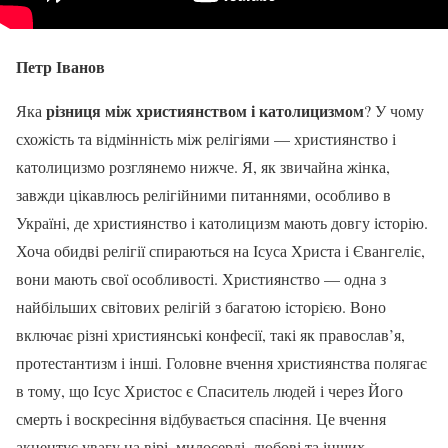
Петр Іванов
різниця між християнством і католицизмом
Яка
? У чому
схожість та відмінність між релігіями — християнство і
католицизмо розглянемо нижче. Я, як звичайна жінка,
завжди цікавлюсь релігійними питаннями, особливо в
Україні, де християнство і католицизм мають довгу історію.
Хоча обидві релігії спираються на Ісуса Христа і Євангеліє,
вони мають свої особливості. Християнство — одна з
найбільших світових релігій з багатою історією. Воно
включає різні християнські конфесії, такі як православ’я,
протестантизм і інші. Головне вчення християнства полягає
в тому, що Ісус Христос є Спаситель людей і через Його
смерть і воскресіння відбувається спасіння. Це вчення
акцентує увагу на вірі, милосерді, любові та інших