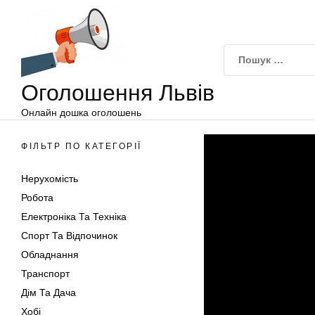
Оголошення
Перейти
Львів
до
вмісту
Оголошення Львів
Онлайн дошка оголошень
ФІЛЬТР ПО КАТЕГОРІЇ
Нерухомість
Робота
Електроніка Та Техніка
Спорт Та Відпочинок
Обладнання
Транспорт
Дім Та Дача
Хобі