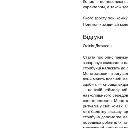
Коник — це невелика по
характером, а також зд
Якого зросту поні конік?
Поні конік зазвичай ма
Відгуки
Олівія Джонсон
Стаття про опис павука
зачаровує дзижчання пав
стрибунці належать до р
Мене завжди інтригувала
вони мають власний мале
здобич, — справді видо
— це їхній неймовірний
навколишнього середов
спостереження. Мене т
ритуалів у світі комах.
міні-балетну виставу, 
стрибуна допомогла мені
поведінка роблять їх 
можливості дізнатися п