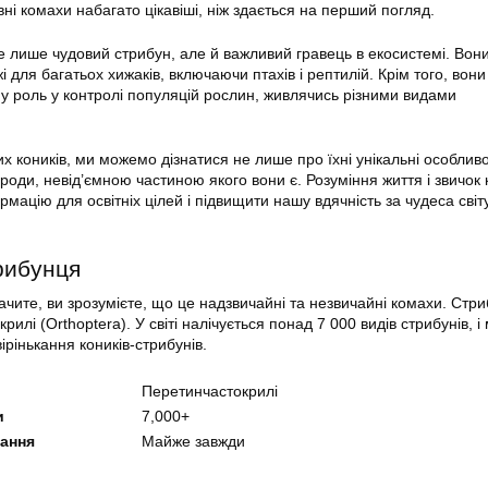
вні комахи набагато цікавіші, ніж здається на перший погляд.
 лише чудовий стрибун, але й важливий гравець в екосистемі. Вон
 для багатьох хижаків, включаючи птахів і рептилій. Крім того, вони
ну роль у контролі популяцій рослин, живлячись різними видами
х коників, ми можемо дізнатися не лише про їхні унікальні особливо
роди, невід’ємною частиною якого вони є. Розуміння життя і звичок 
мацію для освітніх цілей і підвищити нашу вдячність за чудеса світ
рибунця
бачите, ви зрозумієте, що це надзвичайні та незвичайні комахи. Стр
рилі (Orthoptera). У світі налічується понад 7 000 видів стрибунів, 
рінькання коників-стрибунів.
Перетинчастокрилі
и
7,000+
кання
Майже завжди