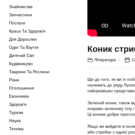
Знайомства
Запчастини
Послуги
Краса Та Здоров'я
Для Дорослих
Коник стри
Одяг Та Взуття
Дитячий Світ
Література
1
Будівництво
Тварини Та Рослини
Ще до того, як ви їх по
Різне
належать до ряду Лускок
Оголошення
найцікавіших представни
Економіка
Зелений коник, також в
Здоров'я
яскраво-зеленому тілу і
Туризм
Ці коники добре присто
Наука
Якщо ви вийдете в поле 
Техніка
або стрибає з однієї ро