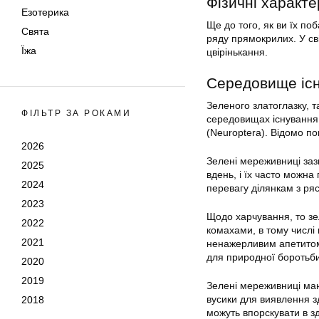
Фізичні характ
Езотерика
Ще до того, як ви їх п
Свята
ряду прямокрилих. У сві
Їжа
цвірінькання.
Середовище існ
Зеленого златоглазку, т
ФІЛЬТР ЗА РОКАМИ
середовищах існування 
(Neuroptera). Відомо по
2026
Зелені мереживниці зазв
2025
вдень, і їх часто можна
2024
перевагу ділянкам з ря
2023
Щодо харчування, то з
2022
комахами, в тому числі
2021
ненажерливим апетитом і
для природної боротьби 
2020
2019
Зелені мереживниці маю
вусики для виявлення з
2018
можуть впорскувати в з