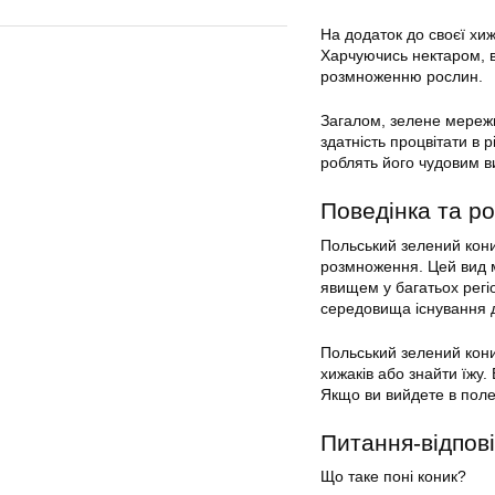
На додаток до своєї хи
Харчуючись нектаром, в
розмноженню рослин.
Загалом, зелене мереж
здатність процвітати в 
роблять його чудовим ви
Поведінка та р
Польський зелений кон
розмноження. Цей вид м
явищем у багатьох регі
середовища існування дл
Польський зелений кони
хижаків або знайти їжу.
Якщо ви вийдете в поле 
Питання-відпові
Що таке поні коник?