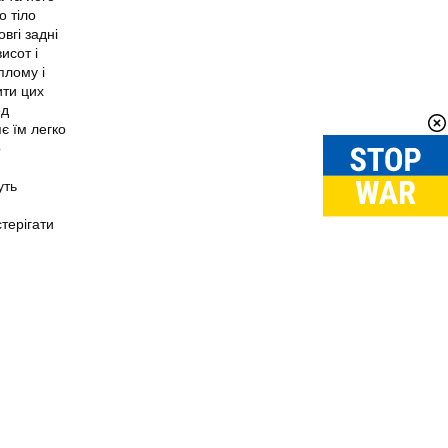
о тіло
вгі задні
исот і
плому і
ити цих
ед
є їм легко
о
уть
терігати