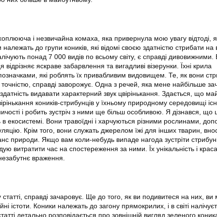
оплююча і незвичайна комаха, яка привернула мою увагу відтоді, я
 належать до групи коників, які відомі своєю здатністю стрибати на 
налічують понад 7 000 видів по всьому світу, є справді дивовижними. 
я відрізняє яскраве забарвлення та вигадливі візерунки. Їхні крила
означками, які роблять їх привабливим видовищем. Те, як вони ст
 і точністю, справді заворожує. Одна з речей, яка мене найбільше за
 здатність видавати характерний звук цвірінькання. Здається, що ма
ірінькання коників-стрибунців у їхньому природному середовищі іс
ичості і робить зустріч з ними ще більш особливою. Я дізнався, що 
ь в екосистемі. Вони травоїдні і харчуються різними рослинами, до
ляцію. Крім того, вони служать джерелом їжі для інших тварин, внос
анс природи. Якщо вам коли-небудь випаде нагода зустріти стрибуні
ю витратити час на спостереження за ними. Їх унікальність і краса
незабутнє враження.
 статті, справді зачаровує. Ще до того, як ви подивитеся на них, ви
йні істоти. Коники належать до загону прямокрилих, і в світі налічує
У статті детально розповідається про зовнішній вигляд зеленого коник