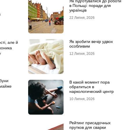
Як підготуватися до роботи
в Польщі: поради для
українців
и
22 Липня, 2026
Як зробити вечір удвох
сті, але й
особливим
коника
у
12 Липня, 2026
ибуни
В какой момент пора
і майже
обратиться в
наркологический центр
10 Липня, 2026
Рейтинг присадочных
прутков для сварки