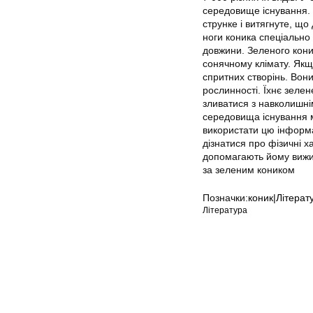
середовище існування. 
струнке і витягнуте, що
ноги коника спеціально
довжини. Зеленого коник
сонячному клімату. Якщ
спритних створінь. Вон
рослинності. Їхнє зеле
зливатися з навколишні
середовища існування м
використати цю інформац
дізнатися про фізичні х
допомагають йому вижив
за зеленим коником
Позначки:
коник|Літерат
Література