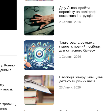
Де у Львові пройти
перевірку на поліграфі:
покрокова інструкція
2 Серпня, 2026
Таргетована реклама
(таргет): повний посібник
для сучасного бізнесу
1 Серпня, 2026
гу. Коники
Одним з
Еволюція жанру: чим цікаві
детективи різних часів
єму
23 Липня, 2026
итності.
а травинці
авжнє