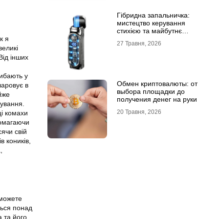
Гібридна запальничка:
мистецтво керування
стихією та майбутнє
портативного вогню
к я
27 Травня, 2026
великі
Від інших
рибають у
Обмен криптовалюты: от
чаровує в
выбора площадки до
йже
получения денег на руки
нування.
20 Травня, 2026
ці комахи
помагаючи
ячи свій
в коників,
,
 можете
ться понад
а та його