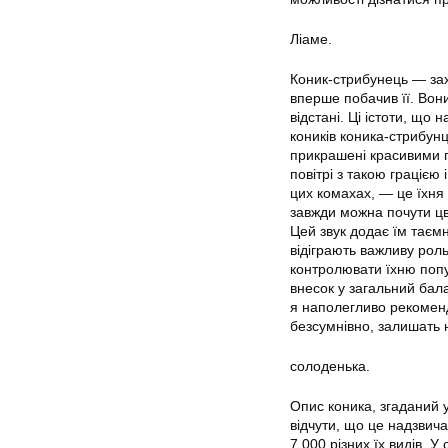
Ліаме.
Коник-стрибунець — зах
вперше побачив її. Вони
відстані. Ці істоти, що 
коників коника-стрибунц
прикрашені красивими п
повітрі з такою грацією
цих комахах, — це їхня
завжди можна почути цв
Цей звук додає їм таємн
відіграють важливу рол
контролювати їхню попу
внесок у загальний бал
я наполегливо рекоменду
безсумнівно, залишать 
солоденька.
Опис коника, згаданий у
відчути, що це надзвича
7 000 різних їх видів. 