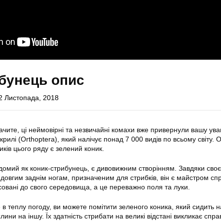
бунець опис
2 Листопада, 2018
бачите, ці неймовірні та незвичайні комахи вже привернули вашу ува
рилі (Orthoptera), який налічує понад 7 000 видів по всьому світу. 
ків цього ряду є зелений коник.
ідомий як коник-стрибунець, є дивовижним створінням. Завдяки сво
 довгим заднім ногам, призначеним для стрибків, він є майстром спр
совані до свого середовища, а це переважно поля та луки.
в теплу погоду, ви можете помітити зеленого коника, який сидить н
слини на іншу. Їх здатність стрибати на великі відстані викликає спр