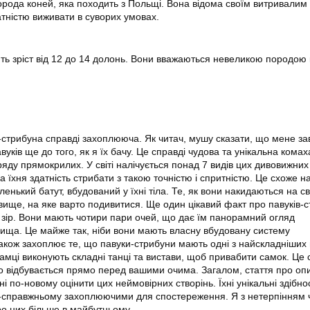
рода коней, яка походить з Польщі. Вона відома своїм витривалим і
атністю виживати в суворих умовах.
ють зріст від 12 до 14 долонь. Вони вважаються невеликою породою 
-стрибуна справді захоплююча. Як читач, мушу сказати, що мене з
уків ще до того, як я їх бачу. Це справді чудова та унікальна комах
яду прямокрилих. У світі налічується понад 7 видів цих дивовижних 
 їхня здатність стрибати з такою точністю і спритністю. Це схоже н
нький батут, вбудований у їхні тіла. Те, як вони накидаються на с
вище, на яке варто подивитися. Ще один цікавий факт про павуків-с
 зір. Вони мають чотири пари очей, що дає їм панорамний огляд
ища. Це майже так, ніби вони мають власну вбудовану систему
акож захоплює те, що павуки-стрибуни мають одні з найскладніши
 Самці виконують складні танці та вистави, щоб привабити самок. Це
що відбувається прямо перед вашими очима. Загалом, стаття про оп
 по-новому оцінити цих неймовірних створінь. Їхні унікальні здібнос
по-справжньому захоплюючими для спостереження. Я з нетерпінням
ро них більше в майбутньому.