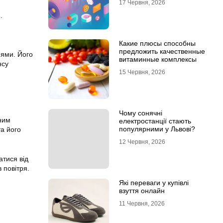
17 Червня, 2026
.
и
Какие плюсы способны
предложить качественные
нями. Його
витаминные комплексы
нсу
15 Червня, 2026
м
Чому сонячні
ним
електростанції стають
популярними у Львові?
та його
12 Червня, 2026
атися від
 повітря.
Які переваги у купівлі
взуття онлайн
11 Червня, 2026