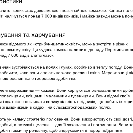
еристики
обачите, коник стає дивовижною і незвичайною комахою. Коники нал
ті налічується понад 7 000 видів коників, і майже завжди можна почу
ування та харчування
акож відомого як «стрибун-щетинкохвіст», можна зустріти в різних
по всьому світу. Ця чудова комаха належить до ряду Перетинчасто
над 7 000 видів златоглазок.
ичай зустрічаються на полях і луках, особливо в теплу погоду. Вони
 побачити, коли вони літають навколо рослин і квітів. Мереживниці в
сною рослинністю і хорошою здобиччю.
елені мереживниці — хижаки. Вони харчуються різноманітними дріб
 попелицями, кліщами і маленькими гусеницями. Вони відомі своїм
 здатністю поглинати велику кількість шкідників, що робить їх кор
зі шкідниками в садах і на сільськогосподарських полях.
ть унікальну стратегію полювання. Вони використовують свої довгі,
добичі, а потужні щелепи — для її захоплення і поглинання. Вони т
добич токсичну речовину, щоб знерухомити її перед поїданням.