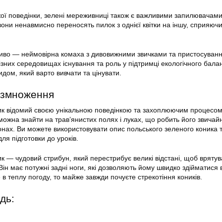
жої поведінки, зелені мереживниці також є важливими запилювачами
они ненавмисно переносять пилок з однієї квітки на іншу, сприяюч
иво — неймовірна комаха з дивовижними звичками та пристосуван
різних середовищах існування та роль у підтримці екологічного бала
дом, який варто вивчати та цінувати.
озмноження
ик відомий своєю унікальною поведінкою та захоплюючим процесо
ожна знайти на трав’янистих полях і луках, що робить його звичай
онах. Ви можете використовувати опис польського зеленого коника 
я підготовки до уроків.
к — чудовий стрибун, який перестрибує великі відстані, щоб врятув
 Він має потужні задні ноги, які дозволяють йому швидко здійматися в
в теплу погоду, то майже завжди почуєте стрекотіння коників.
дь: