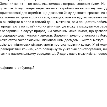
Зелений коник — це невелика комаха з яскраво-зеленим тілом. Йог
 дозволяє йому швидко пересуватися і стрибати на великі відстані. До
 пристосовані для стрибків, що дозволяє йому досягати вражаючих в
а можна зустріти в різних середовищах, але він віддає перевагу те
о ви вийдете в поле в теплий день, можливо, вам пощастить побач
и процвітають на трав’янистих ділянках, де можуть маскуватися сер
не забарвлення слугує природним захисним механізмом, що дозволя
м середовищем і уникати хижаків. Вивчення зеленого коника та йог
оже стати захоплюючим і пізнавальним досвідом. Вчителі можуть
ію для підготовки цікавих уроків про цих чарівних комах. Учні мож
арактеристики коника, його поведінку та унікальні пристосування, які
ати в навколишньому середовищі. Якщо у вас є можливість поспос
ура|опис,|стрибунець?