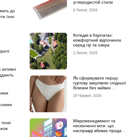
углеродистой стали
8 Липня, 2026
ежать до
ти їхнє
Котеджі в Карпатах:
комфортний відпочинок
серед гір та озера
крилі
1 Липня, 2026
 активні
іддають
Як сформувати першу
гуртову закупівлю спідньої
білизни без зайвих
залишків на складі
ними
28 Червня, 2026
исними
Мікроменеджмент та
 тонкі
нескінченні міти: що
акож
насправді вбиває продажі
в IT-аутсорсі