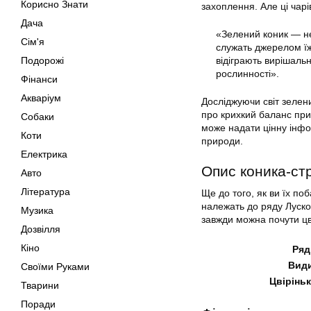
Корисно Знати
захоплення. Але ці чарі
Дача
«Зелений коник — не
Сім'я
служать джерелом їжі
Подорожі
відіграють вирішаль
рослинності».
Фінанси
Акваріум
Досліджуючи світ зелени
про крихкий баланс при
Собаки
може надати цінну інфор
Коти
природи.
Електрика
Опис коника-ст
Авто
Література
Ще до того, як ви їх по
належать до ряду Лускок
Музика
завжди можна почути цві
Дозвілля
Кіно
Ряд
Вид
Своїми Руками
Цвірінь
Тварини
Поради