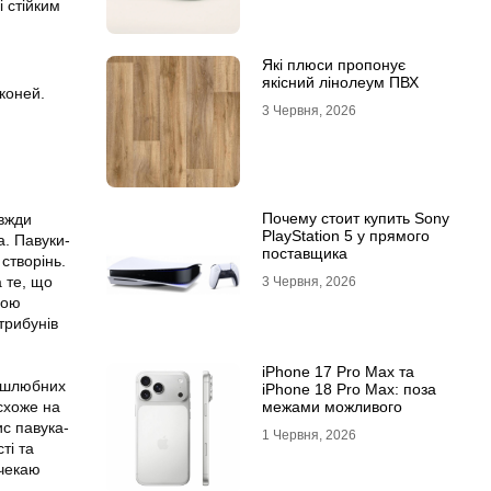
 стійким
Які плюси пропонує
якісний лінолеум ПВХ
коней.
3 Червня, 2026
Почему стоит купить Sony
авжди
PlayStation 5 у прямого
а. Павуки-
поставщика
створінь.
а те, що
3 Червня, 2026
вою
трибунів
iPhone 17 Pro Max та
х шлюбних
iPhone 18 Pro Max: поза
межами можливого
 схоже на
ис павука-
1 Червня, 2026
ті та
 чекаю