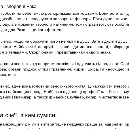
а і здоров’я Рака
сі турботи на себе, вміло розпоряджаються коштами. Вони естети, ч
 дизайні, вміють поєднувати кольори та фактури. Раки дуже смачно 
олоду, а в моменти творчого натхнення, тож і страви готують особли
 дім для Рака — це його фортеця.
легко, якщо не ображати його і не лізти в душу. Зате відкрити душ
нням. Найближчі його друзі — люди з дитинства і юності, найкращ
ься з Тельцями, Скорпіонами і представниками свого знака.
, вони хворіють від неприємної звістки і одужують від радісної. Слаб
ва, органи грудної клітки і травлення, нирки і шкіра. Їм необхідно ч
сипатися.
вних, адже вона головний сенс їхнього життя. Ці кар’єристи вперто 
ги і найкращих посад. Найбільш підходящі професії для Рака — му
івник і квітникар, а також фінансист, кулінар, кухар, мистецтвознаве
а сім’ї, з ким сумісні
 найкращий? Він уміє вити затишне гніздечко краще за інші знаки. Кр