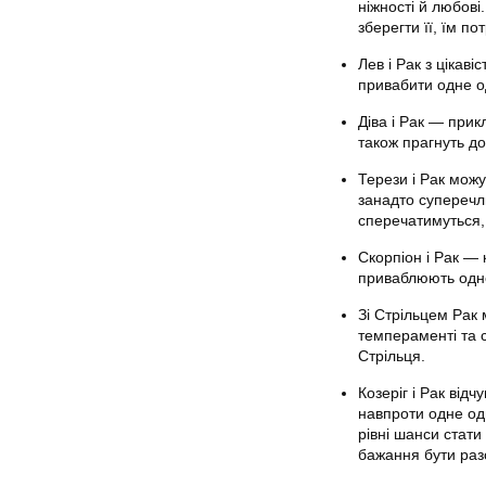
ніжності й любові
зберегти її, їм по
Лев і Рак з цікав
привабити одне о
Діва і Рак — прик
також прагнуть до
Терези і Рак можу
занадто суперечли
сперечатимуться,
Скорпіон і Рак —
приваблюють одне
Зі Стрільцем Рак 
темпераменті та с
Стрільця.
Козеріг і Рак від
навпроти одне одн
рівні шанси стат
бажання бути разо