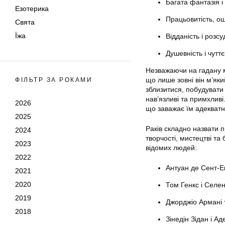
Багата фантазія і 
Езотерика
Працьовитість, ощ
Свята
Їжа
Відданість і розсу
Душевність і чуттє
Незважаючи на гадану м
що лише зовні він м’яки
ФІЛЬТР ЗА РОКАМИ
зблизитися, побудувати 
нав’язливі та примхливі
2026
що заважає їм адекватн
2025
Раків складно назвати п
2024
творчості, мистецтві та
2023
відомих людей:
2022
Антуан де Сент-Е
2021
2020
Том Генкс і Селе
2019
Джорджіо Армані
2018
Зінедін Зідан і А