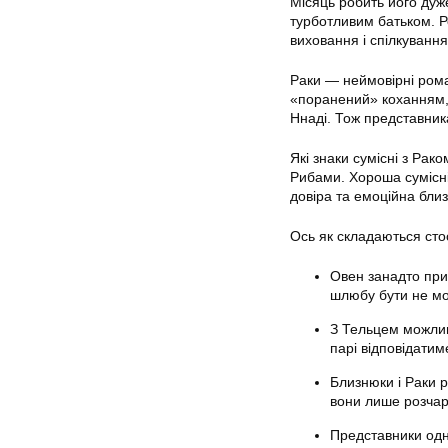
Місяць робить його дуж
турботливим батьком. Ро
виховання і спілкування
Раки — неймовірні роман
«поранений» коханням,
Ннаді. Тож представник
Які знаки сумісні з Рак
Рибами. Хороша сумісніс
довіра та емоційна близ
Ось як складаються стос
Овен занадто при
шлюбу бути не м
З Тельцем можлив
парі відповідатим
Близнюки і Раки р
вони лише розчар
Представники одн