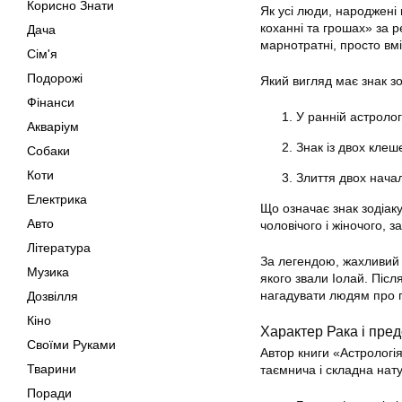
Корисно Знати
Як усі люди, народжені 
коханні та грошах» за р
Дача
марнотратні, просто вмі
Сім'я
Подорожі
Який вигляд має знак зо
Фінанси
У ранній астролог
Акваріум
Знак із двох клеш
Собаки
Коти
Злиття двох начал,
Електрика
Що означає знак зодіаку
Авто
чоловічого і жіночого, 
Література
За легендою, жахливий Р
Музика
якого звали Іолай. Післ
нагадувати людям про п
Дозвілля
Кіно
Характер Рака і пре
Своїми Руками
Автор книги «Астрологі
Тварини
таємнича і складна нату
Поради