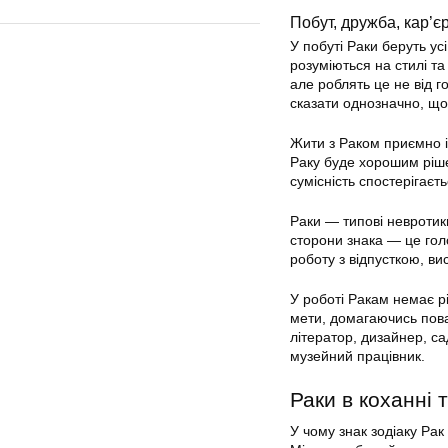
Побут, дружба, кар’єр
У побуті Раки беруть у
розуміються на стилі та
але роблять це не від г
сказати однозначно, що
Жити з Раком приємно і 
Раку буде хорошим ріше
сумісність спостерігаєт
Раки — типові невротики
сторони знака — це голо
роботу з відпусткою, ви
У роботі Ракам немає рі
мети, домагаючись пова
літератор, дизайнер, сад
музейний працівник.
Раки в коханні т
У чому знак зодіаку Рак