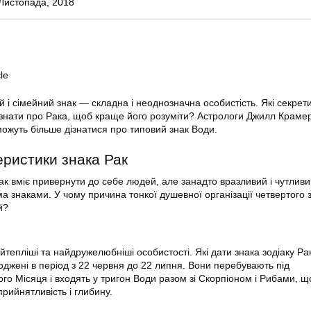
Листопада, 2018
le
 і сімейний знак — складна і неоднозначна особистість. Які секрети
 знати про Рака, щоб краще його розуміти? Астрологи Джилл Краме
можуть більше дізнатися про типовий знак Води.
еристики знака Рак
ак вміє привернути до себе людей, але занадто вразливий і чутлив
ма знаками. У чому причина тонкої душевної організації четвертого 
й?
тепліші та найдружелюбніші особистості. Які дати знака зодіаку Ра
оджені в період з 22 червня до 22 липня. Вони перебувають під
го Місяця і входять у тригон Води разом зі Скорпіоном і Рибами, 
рийнятливість і глибину.