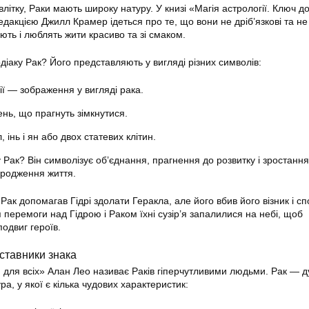
влітку, Раки мають широку натуру. У книзі «Магія астрології. Ключ до
едакцією Джилл Крамер ідеться про те, що вони не дріб’язкові та не
ють і люблять жити красиво та зі смаком.
діаку Рак? Його представляють у вигляді різних символів:
ії — зображення у вигляді рака.
ень, що прагнуть зімкнутися.
 інь і ян або двох статевих клітин.
 Рак? Він символізує об’єднання, прагнення до розвитку і зростання
зародження життя.
ак допомагав Гідрі здолати Геракла, але його вбив його візник і с
я перемоги над Гідрою і Раком їхні сузір’я запалилися на небі, щоб
одвиг героїв.
дставники знака
я для всіх» Алан Лео називає Раків гіперчутливими людьми. Рак — 
ра, у якої є кілька чудових характеристик: