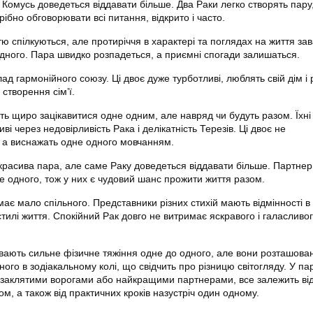
. Комусь доведеться віддавати більше. Два Раки легко створять пар
трібно обговорювати всі питання, відкрито і часто.
істю спілкуються, але протиріччя в характері та поглядах на життя за
дного. Пара швидко розпадеться, а приємні спогади залишаться.
лад гармонійного союзу. Ці двоє дуже турботливі, люблять свій дім і 
 створення сім’ї.
ть щиро зацікавитися одне одним, але навряд чи будуть разом. Їхні
ві через недовірливість Рака і делікатність Терезів. Ці двоє не
 а виснажать одне одного мовчанням.
 красива пара, але саме Раку доведеться віддавати більше. Партне
 одного, тож у них є чудовий шанс прожити життя разом.
має мало спільного. Представники різних стихій мають відмінності в
тилі життя. Спокійний Рак довго не витримає яскравого і галасливо
чувають сильне фізичне тяжіння одне до одного, але вони розташован
ого в зодіакальному колі, що свідчить про різницю світогляду. У па
и заклятими ворогами або найкращими партнерами, все залежить від
м, а також від практичних кроків назустріч один одному.