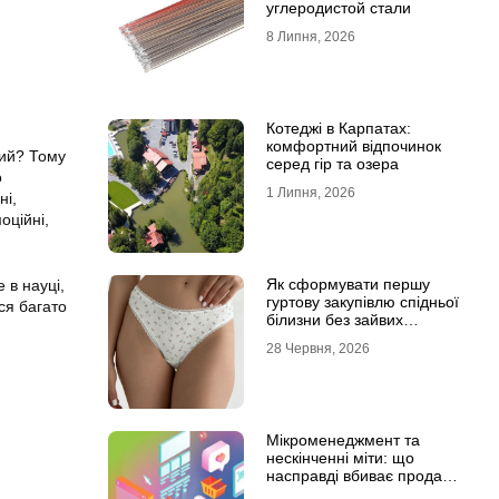
углеродистой стали
8 Липня, 2026
Котеджі в Карпатах:
комфортний відпочинок
ний? Тому
серед гір та озера
о
1 Липня, 2026
ні,
оційні,
Як сформувати першу
 в науці,
гуртову закупівлю спідньої
ся багато
білизни без зайвих
залишків на складі
28 Червня, 2026
Мікроменеджмент та
нескінченні міти: що
насправді вбиває продажі
в IT-аутсорсі