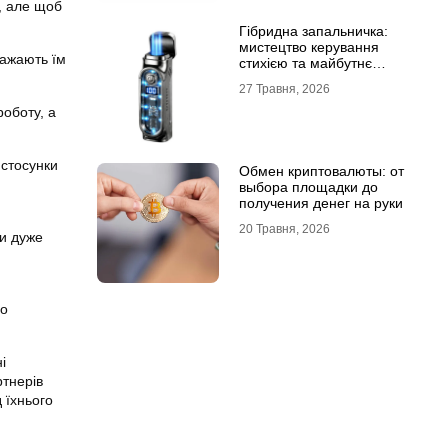
у, але щоб
Гібридна запальничка:
мистецтво керування
важають їм
стихією та майбутнє
портативного вогню
27 Травня, 2026
роботу, а
 стосунки
Обмен криптовалюты: от
выбора площадки до
получения денег на руки
20 Травня, 2026
ри дуже
го
і
ртнерів
 їхнього