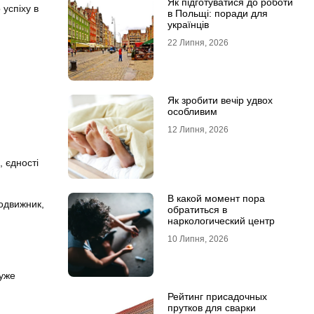
Як підготуватися до роботи
 успіху в
в Польщі: поради для
українців
22 Липня, 2026
Як зробити вечір удвох
особливим
12 Липня, 2026
, єдності
В какой момент пора
подвижник,
обратиться в
наркологический центр
10 Липня, 2026
дуже
Рейтинг присадочных
прутков для сварки