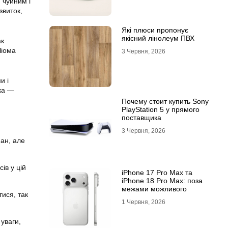
 чуйним і
звиток,
Які плюси пропонує
якісний лінолеум ПВХ
ак
Чіома
3 Червня, 2026
и і
ака —
Почему стоит купить Sony
PlayStation 5 у прямого
поставщика
3 Червня, 2026
ан, але
ів у цій
iPhone 17 Pro Max та
iPhone 18 Pro Max: поза
межами можливого
тися, так
1 Червня, 2026
уваги,