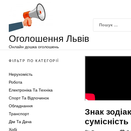
Оголошення
Перейти
Львів
до
вмісту
Оголошення Львів
Онлайн дошка оголошень
ФІЛЬТР ПО КАТЕГОРІЇ
Нерухомість
Робота
Електроніка Та Техніка
Спорт Та Відпочинок
Обладнання
Знак зодіак
Транспорт
сумісність
Дім Та Дача
Хобі