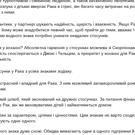
е турботливою і сімейною людиною, а також нескінченно люблячим,
злука з дітьми ввергає Рака в стрес, він багато часу витрачає на ро
 з ними.
тики, у партнері шукають надійність, щирість і взаємність. Якщо Р
 йому може знадобитися певний час, щоб прийти до тями, вважає 
ам водного знака потрібно уникати невдалих стосунків.
ом у коханні? Абсолютна гармонія у стосунках можлива зі Скорпіонам
ть спостерігається з Дівою і Тельцем, а пріоритет у коханні для Р
ькість.
унки у Рака з усіма знаками зодіаку:
страсний і владний для Рака. З ним можливий запаморочливий ром
оже.
ий шлюб, який заснований на дружніх стосунках. За питання фінанс
е Рак, він же виховуватиме дітей і займатиметься домом.
ізні за характером, цілями і цінностями. Цим знакам не варто сходи
ують одне одного.
ого знака дуже схожі. Обидва вимагають одне в одного підтримки й 