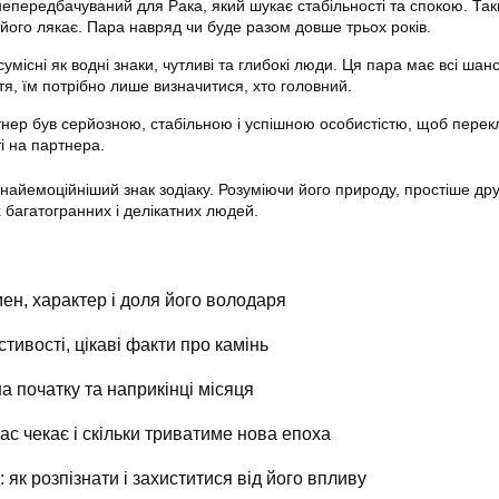
непередбачуваний для Рака, який шукає стабільності та спокою. Та
його лякає. Пара навряд чи буде разом довше трьох років.
сумісні як водні знаки, чутливі та глибокі люди. Ця пара має всі шан
тя, їм потрібно лише визначитися, хто головний.
нер був серйозною, стабільною і успішною особистістю, щоб перек
і на партнера.
 найемоційніший знак зодіаку. Розуміючи його природу, простіше др
 багатогранних і делікатних людей.
ен, характер і доля його володаря
стивості, цікаві факти про камінь
на початку та наприкінці місяця
ас чекає і скільки триватиме нова епоха
 як розпізнати і захиститися від його впливу