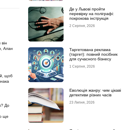
Де у Львові пройти
перевірку на поліграфі:
покрокова інструкція
2 Серпня, 2026
 він
р, Алан
Таргетована реклама
(таргет): повний посібник
для сучасного бізнесу
1 Серпня, 2026
ий, щоб
знака
Еволюція жанру: чим цікаві
детективи різних часів
23 Липня, 2026
к? До
що ще