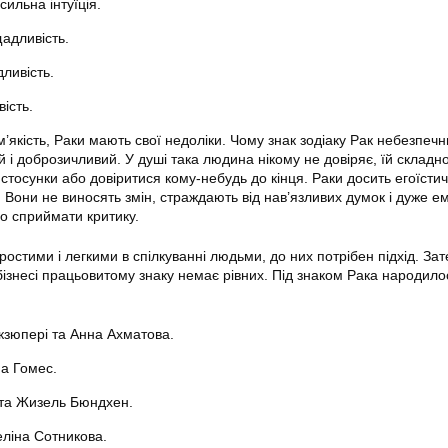
сильна інтуїція.
адливість.
дливість.
вість.
’якість, Раки мають свої недоліки. Чому знак зодіаку Рак небезпеч
й і доброзичливий. У душі така людина нікому не довіряє, їй складн
стосунки або довіритися кому-небудь до кінця. Раки досить егоїстич
. Вони не виносять змін, страждають від нав’язливих думок і дуже ем
о сприймати критику.
ростими і легкими в спілкуванні людьми, до них потрібен підхід. Зате
 бізнесі працьовитому знаку немає рівних. Під знаком Рака народило
кзюпері та Анна Ахматова.
на Гомес.
 та Жизель Бюндхен.
деліна Сотникова.