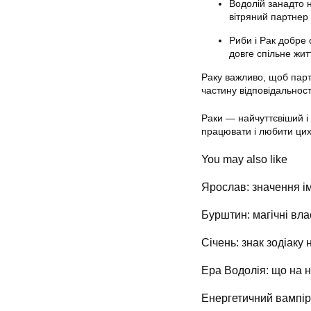
Водолій занадто 
вітряний партнер 
Риби і Рак добре 
довге спільне жит
Раку важливо, щоб парт
частину відповідальност
Раки — найчуттєвіший і
працювати і любити цих
You may also like
Ярослав: значення ім
Бурштин: магічні вла
Січень: знак зодіаку 
Ера Водолія: що на н
Енергетичний вампір: