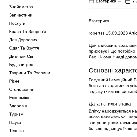
Езотерика
7 
Знайомства
Запчастини
Езотерика
Послуги
Краса Та Здоров'я
robertss
15.09.2023
Artic
Для Дорослих
Цей глибокий, вразливий
Одяг Та Взуття
приховує і що потрібно
Дитячий Світ
Лео і Чіома Ннаді допо
Будівництво
Основні характ
Тварини Та Рослини
Розумний і емоційний Р
Різне
близько сходитися з усі
Оголошення
зодіаку і чим він сильни
Економіка
Дата і стихія знака
Здоров'я
Влітку народжуються най
Туризм
нього належать усі, нар
Наука
заступництвом таємничо
більше підвищує їхню сп
Техніка