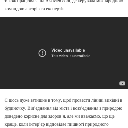
також працювала на AskMen.com, де керувала міжнародною
командою авторів та експертів.
Є щось дуже затишне в тому, щоб провести ліниві вихідні в
будиночку. Від’єднання від міста і возз’єднання з природою
доведено корисне для здоров’я, але ми вважаємо, що ще
краще, коли інтер’єр відповідає пишноті природного