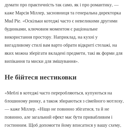
думати про практичність так само, як і про романтику, —
каже Марсія Міллер, засновниця та генеральна директорка
Mud Pie. «Оскільки котеджі часто є невеликими другими
будинками, ключовим моментом є раціональне
використання простору. Наприклад, на кухні у
вигадливому стилі вам варто обрати відкриті стелажі, на
яких можна зберігати вкладені предмети, такі як форми для
випікання та миски для змішування».
Не бійтеся нестиковки
«Меблі в котеджі часто переробляються, купуються на
блошиному ринку, а також збираються з сімейного мотлоху,
— каже Міллер. «Ніщо не повинно збігатися, та й не
повинно, але загальний ефект має бути привабливим і
гостинним. Щоб допомогти йому вписатися у вашу схему,