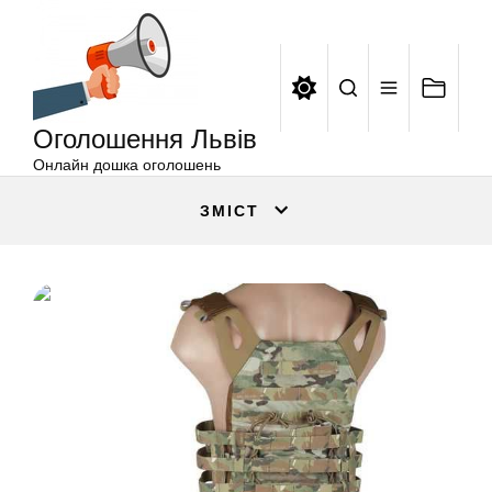
Оголошення
Перейти
Львів
до
вмісту
Оголошення Львів
Онлайн дошка оголошень
ЗМІСТ