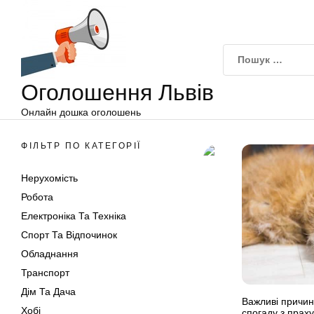
Оголошення
Перейти
Львів
до
вмісту
Оголошення Львів
Онлайн дошка оголошень
ФІЛЬТР ПО КАТЕГОРІЇ
Нерухомість
Робота
Електроніка Та Техніка
Спорт Та Відпочинок
Обладнання
Транспорт
Дім Та Дача
Важливі причин
Хобі
спогаду з прах