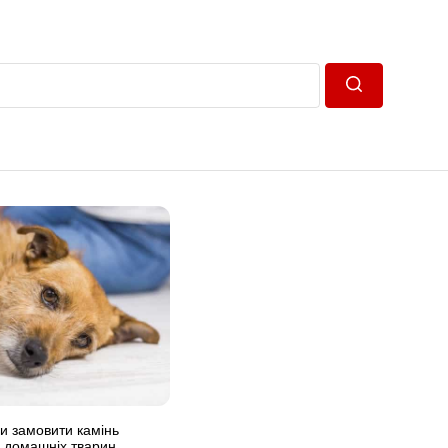
Пошук
и замовити камінь
у домашніх тварин