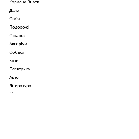
Корисно Знати
Дача
Сім'я
Подорожі
Фінанси
Акваріум
Собаки
Коти
Електрика
Авто
Література
Музика
Дозвілля
Кіно
Мапа сайту
Своїми Руками
Тварини
Авторське право © 202
Поради