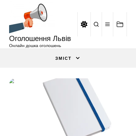
Оголошення
Перейти
Львів
до
вмісту
Оголошення Львів
Онлайн дошка оголошень
ЗМІСТ