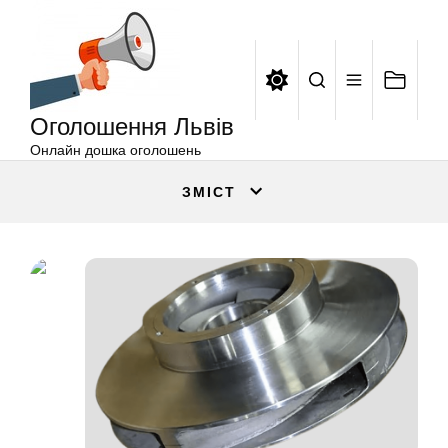
Оголошення
Перейти
Львів
до
вмісту
Оголошення Львів
Онлайн дошка оголошень
ЗМІСТ