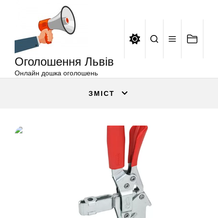
Оголошення
Перейти
Львів
до
вмісту
Оголошення Львів
Онлайн дошка оголошень
ЗМІСТ