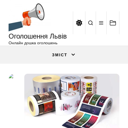
Оголошення
Перейти
Львів
до
вмісту
Оголошення Львів
Онлайн дошка оголошень
ЗМІСТ