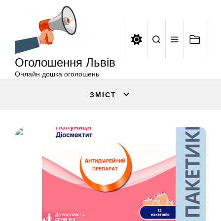
Оголошення
Перейти
Львів
до
вмісту
Оголошення Львів
Онлайн дошка оголошень
ЗМІСТ