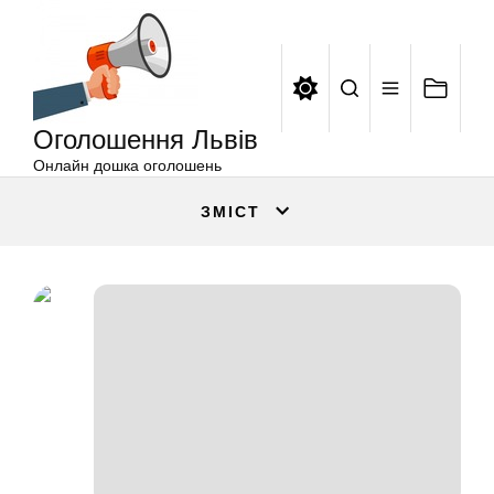
Оголошення
Перейти
Львів
до
вмісту
Оголошення Львів
Онлайн дошка оголошень
ЗМІСТ