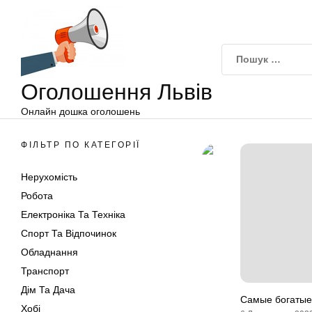
Оголошення
Перейти
Львів
до
вмісту
Оголошення Львів
Онлайн дошка оголошень
ФІЛЬТР ПО КАТЕГОРІЇ
Нерухомість
Робота
Електроніка Та Техніка
Спорт Та Відпочинок
Обладнання
Транспорт
Дім Та Дача
Самые богатые
Хобі