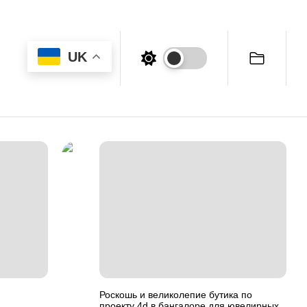
UK
Роскошь и великолепие бутика по
проекту 4d в бангалоре для ювелирных