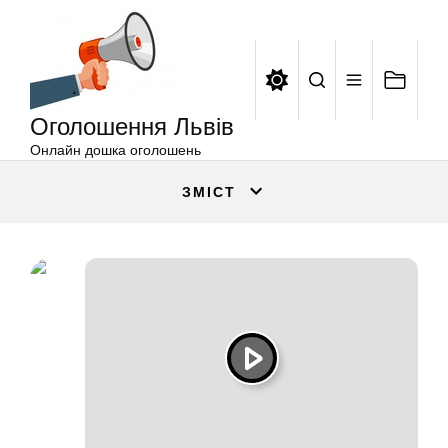
Оголошення
Перейти
Львів
до
вмісту
Оголошення Львів
Онлайн дошка оголошень
ЗМІСТ