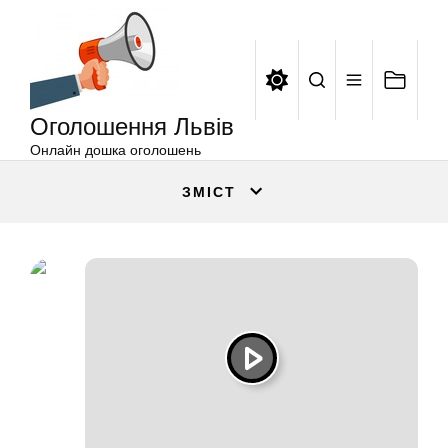
Оголошення
Перейти
Львів
до
вмісту
Оголошення Львів
Онлайн дошка оголошень
ЗМІСТ