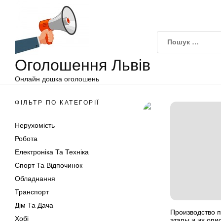
Оголошення
Перейти
Львів
до
вмісту
Оголошення Львів
Онлайн дошка оголошень
ФІЛЬТР ПО КАТЕГОРІЇ
Нерухомість
Робота
Електроніка Та Техніка
Спорт Та Відпочинок
Обладнання
Транспорт
Дім Та Дача
Производство п
Хобі
этапы и их опи