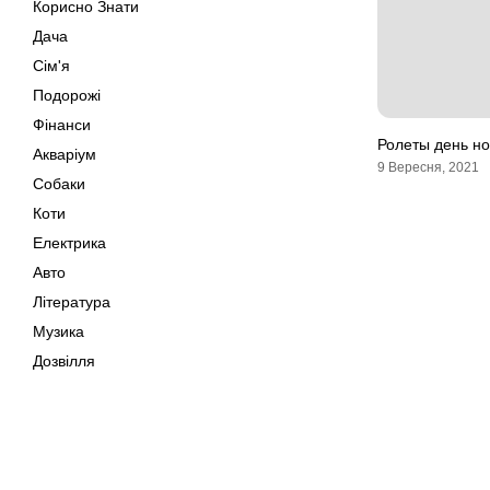
Корисно Знати
Дача
Сім'я
Подорожі
Фінанси
Ролеты день но
Акваріум
9 Вересня, 2021
Собаки
Коти
Електрика
Авто
Література
Музика
Дозвілля
Кіно
Своїми Руками
Тварини
Мапа сайту
Поради