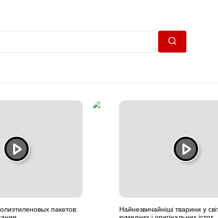
Пошук
олиэтиленовых пакетов:
Найнезвичайніші тварини у світ
сание
кумедних і оригінальних істот