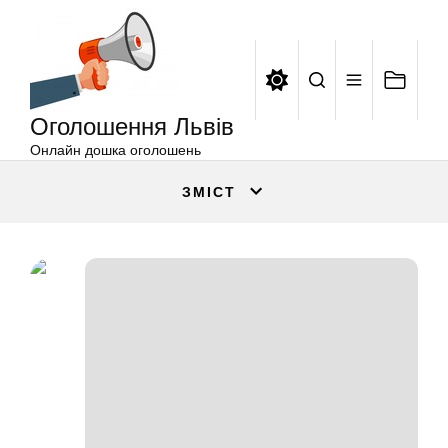
Оголошення
Перейти
Львів
до
вмісту
Оголошення Львів
Онлайн дошка оголошень
ЗМІСТ