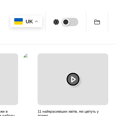
UK
жи в
11 найкрасивіших квітів, які цвітуть у
я работы
травні