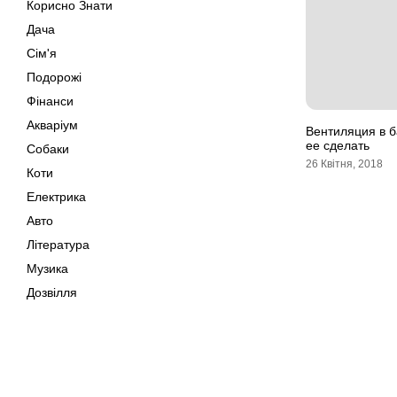
Корисно Знати
Дача
Сім'я
Подорожі
Фінанси
Акваріум
Вентиляция в б
ее сделать
Собаки
26 Квітня, 2018
Коти
Електрика
Авто
Література
Музика
Дозвілля
Кіно
Своїми Руками
Тварини
Мапа сайту
Поради