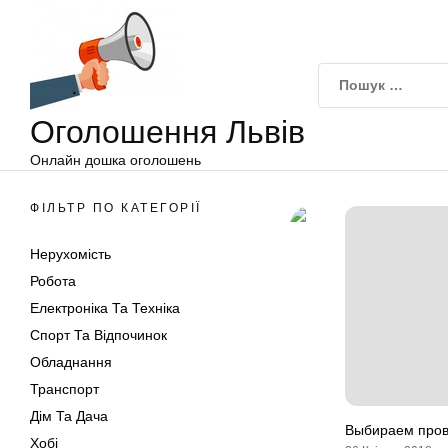
Оголошення
Перейти
Львів
до
вмісту
Оголошення Львів
Онлайн дошка оголошень
ФІЛЬТР ПО КАТЕГОРІЇ
Нерухомість
Робота
Електроніка Та Техніка
Спорт Та Відпочинок
Обладнання
Транспорт
Дім Та Дача
Выбираем про
Хобі