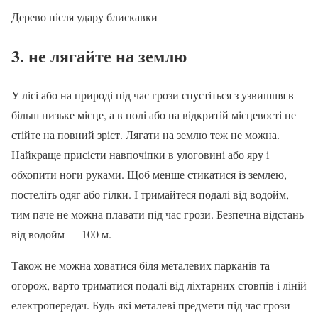
Дерево після удару блискавки
3. не лягайте на землю
У лісі або на природі під час грози спустіться з узвишшя в
більш низьке місце, а в полі або на відкритій місцевості не
стійте на повний зріст. Лягати на землю теж не можна.
Найкраще присісти навпочіпки в улоговині або яру і
обхопити ноги руками. Щоб менше стикатися із землею,
постеліть одяг або гілки. І тримайтеся подалі від водойм,
тим паче не можна плавати під час грози. Безпечна відстань
від водойм — 100 м.
Також не можна ховатися біля металевих парканів та
огорож, варто триматися подалі від ліхтарних стовпів і ліній
електропередач. Будь-які металеві предмети під час грози