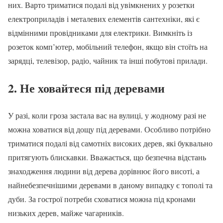
них. Варто триматися подалі від увімкнених у розетки
електроприладів і металевих елементів сантехніки, які є
відмінними провідниками для електрики. Вимкніть із
розеток комп’ютер, мобільний телефон, якщо він стоїть на
зарядці, телевізор, радіо, чайник та інші побутові прилади.
2. Не ховайтеся під деревами
У разі, коли гроза застала вас на вулиці, у жодному разі не
можна ховатися від дощу під деревами. Особливо потрібно
триматися подалі від самотніх високих дерев, які буквально
притягують блискавки. Вважається, що безпечна відстань
знаходження людини від дерева дорівнює його висоті, а
найнебезпечнішими деревами в даному випадку є тополі та
дуби. За гострої потреби сховатися можна під кронами
низьких дерев, майже чагарників.