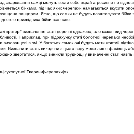
іод спарювання самці можуть вести себе вкрай агресивно по відно
різняється бійками, під час яких черепахи намагаються вкусити опо
е захищена панциром. Ясно, що самки не будуть влаштовувати бійки 
підлогою призвідника бійки все ясно.
такі критерії визначення статі доречні однаково, але кожен вид чере
обливості. Наприклад, при підрахунку статі болотної черепахи необх
 вихованцеві в очі. У багатьох самок очі будуть мати жовтий відтінок
ими. Визначити стать виходячи з цього виду може лише фахівець аб
бхідно звертатися, якщо виникли труднощі у визначенні статі навіть 
ть|сухопутної|Тварини|черепахи|як