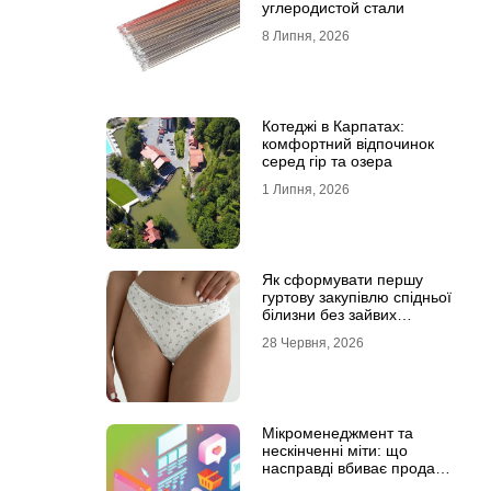
углеродистой стали
8 Липня, 2026
Котеджі в Карпатах:
комфортний відпочинок
серед гір та озера
1 Липня, 2026
Як сформувати першу
гуртову закупівлю спідньої
білизни без зайвих
залишків на складі
28 Червня, 2026
Мікроменеджмент та
нескінченні міти: що
насправді вбиває продажі
в IT-аутсорсі