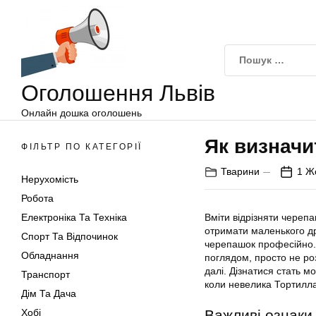
Оголошення
Перейти
Львів
до
вмісту
Оголошення Львів
Онлайн дошка оголошень
Як визначи
ФІЛЬТР ПО КАТЕГОРІЇ
Тварини
1 Ж
Нерухомість
Робота
Електроніка Та Техніка
Вміти відрізняти черепа
отримати маленького др
Спорт Та Відпочинок
черепашок професійно. 
Обладнання
поглядом, просто не роз
далі. Дізнатися стать м
Транспорт
коли невелика Тортилла 
Дім Та Дача
Хобі
Важливі ознаки