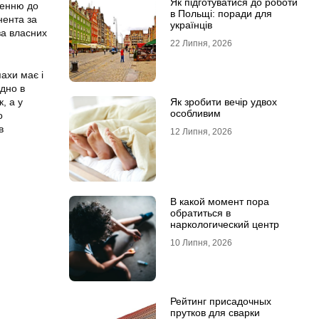
Як підготуватися до роботи
шенню до
в Польщі: поради для
нента за
українців
за власних
22 Липня, 2026
пахи має і
ідно в
, а у
Як зробити вечір удвох
особливим
о
в
12 Липня, 2026
В какой момент пора
обратиться в
наркологический центр
10 Липня, 2026
Рейтинг присадочных
прутков для сварки