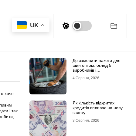
UK
Де замовити пакети для
шин оптом: огляд 5
виробників і
постачальників в Україні
4 Серпня, 2026
то хоче
м
Як кількість відкритих
кливим
кредитів впливає на нову
ати і так
заявку
робити,
3 Серпня, 2026