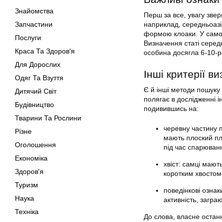
Знайомства
Перш за все, увагу зверн
Запчастини
наприклад, середньоазіа
формою клоаки. У самок
Послуги
Визначення статі серед
Краса Та Здоров'я
особина досягла 6-10-рі
Для Дорослих
Інші критерії в
Одяг Та Взуття
Є й інші методи пошуку 
Дитячий Світ
полягає в дослідженні і
Будівництво
подивившись на:
Тварини Та Рослини
черевну частину 
Різне
мають плоский пл
Оголошення
під час спарюван
Економіка
хвіст: самці мают
Здоров'я
коротким хвостом
Туризм
поведінкові ознак
Наука
активність, загра
Техніка
До слова, власне остан