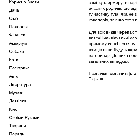
Корисно Знати
замітку фермеру: в пер
власних родичів, що від
Дача
ту частину тіла, яка н
Сім'я
кавалерів, так що тут з 
Подорожі
Для всіх видів черепах 
Фінанси
власні індивідуальні ос
Акваріум
прямому сенсі поглянути
самців вони будуть кар
Собаки
ветеринар. До них і нео
Коти
загальних випадках.
Електрика
Позначки:
визначити|ста
Авто
Тварини
Література
Музика
Дозвілля
Кіно
Своїми Руками
Тварини
Поради