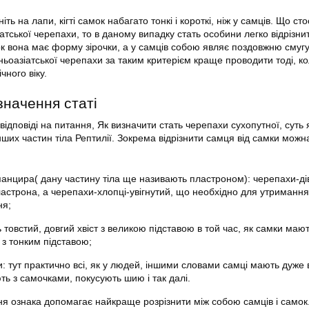
іть на лапи, кігті самок набагато тонкі і короткі, ніж у самців. Що сто
тської черепахи, то в даному випадку стать особини легко відрізни
 вона має форму зірочки, а у самців собою являє поздовжню смугу
ньоазіатської черепахи за таким критерієм краще проводити тоді, к
чного віку.
изначення статі
відповіді на питання, Як визначити стать черепахи сухопутної, суть 
нших частин тіла Рептилії. Зокрема відрізнити самця від самки можн
панцира( дану частину тіла ще називають пластроном): черепахи-ді
астрона, а черепахи-хлопці-увігнутий, що необхідно для утримання
ня;
ь товстий, довгий хвіст з великою підставою в той час, як самки маю
 з тонким підставою;
и: тут практично всі, як у людей, іншими словами самці мають дуже 
ють з самочками, покусують шию і так далі.
ня ознака допомагає найкраще розрізнити між собою самців і самок