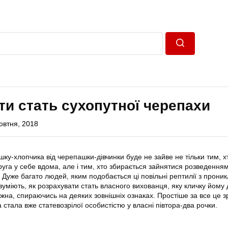
Пошук
ти стать сухопутної черепахи
овтня, 2018
шку-хлопчика від черепашки-дівчинки буде не зайве не тільки тим, х
уга у себе вдома, але і тим, хто збирається зайнятися розведення
Дуже багато людей, яким подобається ці повільні рептилії з прони
уміють, як розрахувати стать власного вихованця, яку кличку йому д
ожна, спираючись на деяких зовнішніх ознаках. Простіше за все це з
стала вже статевозрілої особистістю у власні півтора-два рочки.