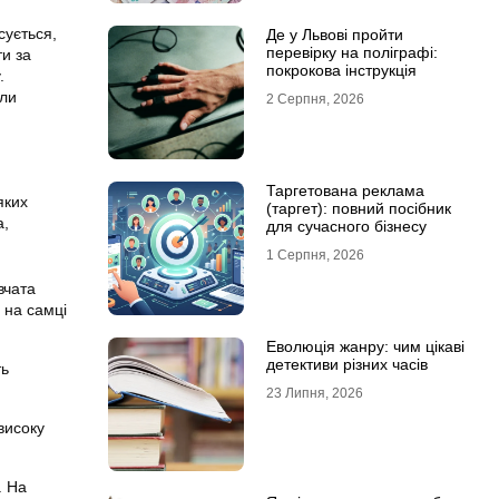
сується,
Де у Львові пройти
перевірку на поліграфі:
ти за
покрокова інструкція
.
оли
2 Серпня, 2026
Таргетована реклама
яких
(таргет): повний посібник
а,
для сучасного бізнесу
1 Серпня, 2026
вчата
 на самці
Еволюція жанру: чим цікаві
детективи різних часів
ть
23 Липня, 2026
високу
. На