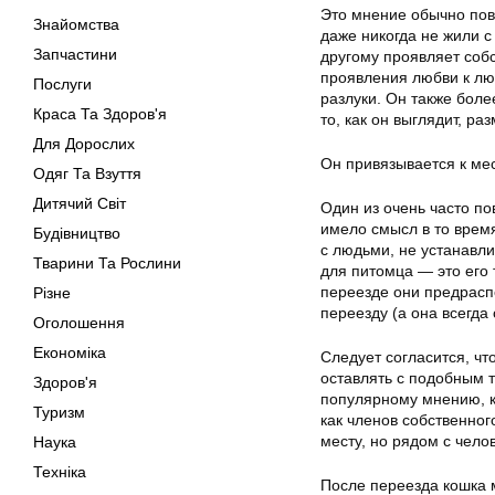
Это мнение обычно повт
Знайомства
даже никогда не жили с
Запчастини
другому проявляет соб
проявления любви к лю
Послуги
разлуки. Он также боле
Краса Та Здоров'я
то, как он выглядит, ра
Для Дорослих
Он привязывается к мес
Одяг Та Взуття
Дитячий Світ
Один из очень часто п
имело смысл в то время
Будівництво
с людьми, не устанавли
Тварини Та Рослини
для питомца — это его 
переезде они предрасп
Різне
переезду (а она всегда
Оголошення
Економіка
Следует согласится, ч
оставлять с подобным 
Здоров'я
популярному мнению, к
Туризм
как членов собственног
месту, но рядом с чело
Наука
Техніка
После переезда кошка 