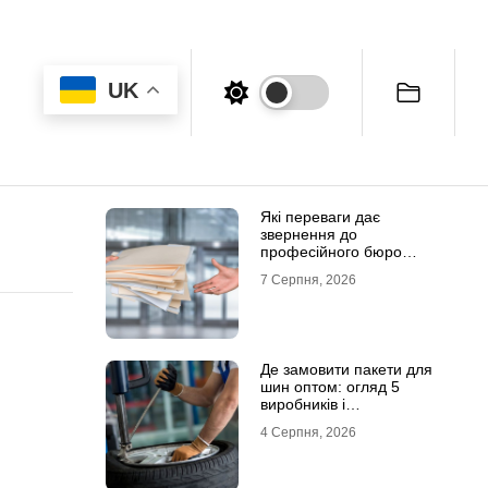
UK
Які переваги дає
звернення до
професійного бюро
перекладів
7 Серпня, 2026
Де замовити пакети для
шин оптом: огляд 5
виробників і
постачальників в Україні
4 Серпня, 2026