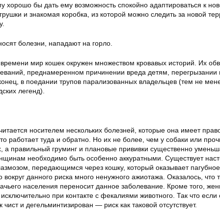
му хорошо бы дать ему возможность спокойно адаптироваться к но
грушки и знакомая коробка, из которой можно следить за новой те
у.
осят болезни, нападают на горло.
 времени мир кошек окружен множеством кровавых историй. Их обв
еваний, преднамеренном причинении вреда детям, перегрызании 
онец, в поедании трупов парализованных владельцев (тем не мене
ских легенд).
читается носителем нескольких болезней, которые она имеет прав
это работает туда и обратно. Но их не более, чем у собаки или проч
, а правильный груминг и плановые прививки существенно уменьш
нщинам необходимо быть особенно аккуратными. Существует нас
лазмозом, передающимся через кошку, который оказывает пагубное
о вокруг данного риска много ненужного ажиотажа. Оказалось, что 
ачьего населения переносит данное заболевание. Кроме того, же
исключительно при контакте с фекалиями животного. Так что если 
к чист и дегельминтизирован — риск как таковой отсутствует.