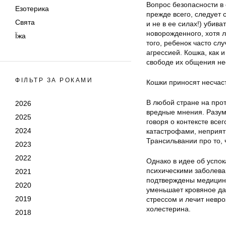
Вопрос безопасности в
Езотерика
прежде всего, следует 
Свята
и не в ее силах!) убив
новорожденного, хотя л
Їжа
того, ребенок часто сл
агрессией. Кошка, как 
свободе их общения не
ФІЛЬТР ЗА РОКАМИ
Кошки приносят несчас
В любой стране на про
2026
вредные мнения. Разуме
2025
говоря о контексте все
2024
катастрофами, неприят
Трансильвании про то, 
2023
2022
Однако в идее об успо
психическими заболева
2021
подтверждены медицин
2020
уменьшает кровяное дав
2019
стрессом и лечит невро
холестерина.
2018