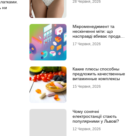
латками.
28 Червня, 2026
ь ни
Мікроменеджмент та
нескінченні міти: що
насправді вбиває продажі
в IT-аутсорсі
17 Червня, 2026
Какие плюсы способны
предложить качественные
витаминные комплексы
15 Червня, 2026
Чому сонячні
електростанції стають
популярними у Львові?
12 Червня, 2026