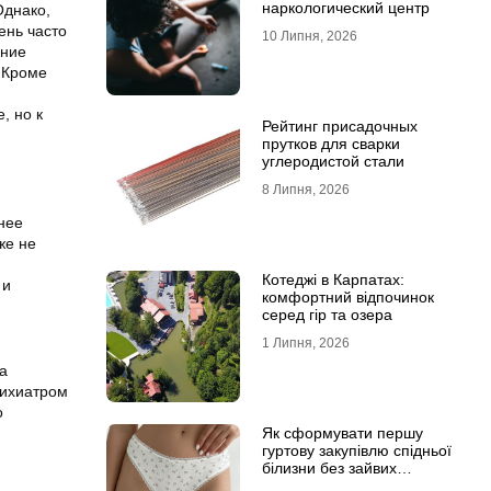
наркологический центр
Однако,
ень часто
10 Липня, 2026
ение
. Кроме
, но к
Рейтинг присадочных
прутков для сварки
углеродистой стали
8 Липня, 2026
нее
же не
Котеджі в Карпатах:
 и
комфортний відпочинок
серед гір та озера
1 Липня, 2026
а
сихиатром
о
Як сформувати першу
гуртову закупівлю спідньої
білизни без зайвих
залишків на складі