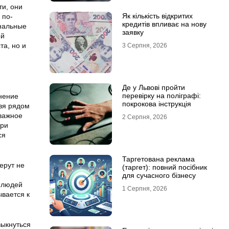
ти, они
Як кількість відкритих
 по-
кредитів впливає на нову
ональные
заявку
ой
та, но и
3 Серпня, 2026
Де у Львові пройти
перевірку на поліграфі:
нение
покрокова інструкція
ивя рядом
 важное
2 Серпня, 2026
при
ся
Таргетована реклама
ерут не
(таргет): повний посібник
для сучасного бізнесу
 людей
1 Серпня, 2026
ывается к
выкнуться