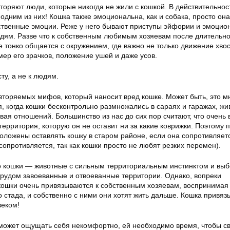
оряют люди, которые никогда не жили с кошкой. В действительнос
 одним из них! Кошка также эмоциональна, как и собака, просто она
ственные эмоции. Реже у него бывают приступы эйфории и эмоци
дям. Разве что к собственным любимым хозяевам после длительн
е тонко общается с окружением, где важно не только движение хвос
змер его зрачков, положение ушей и даже усов.
ту, а не к людям.
овторяемых мифов, который наносит вред кошке. Может быть, это м
, когда кошки бесконтрольно размножались в сараях и гаражах, ж
вая отношений. Большинство из нас до сих пор считают, что очень
территория, которую он не оставит ни за какие коврижки. Поэтому 
оложены оставлять кошку в старом районе, если она сопротивляет
 сопротивляется, так как кошки просто не любят резких перемен).
то кошки — животные с сильным территориальным инстинктом и выб
трудом завоеванные и отвоеванные территории. Однако, вопреки
ошки очень привязываются к собственным хозяевам, воспринимая
о стада, и собственно с ними они хотят жить дальше. Кошка привяз
веком!
может ощущать себя некомфортно, ей необходимо время, чтобы с