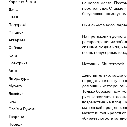
Корисно Знати
на новом месте. Поэто
пространству. Старые и
Дача
безусловно, помогут ем
Сім'я
Подорожі
Они лижут масло, перен
Фінанси
На протяжении долгого
Акваріум
распространении забол
спящим людям или, нак
Собаки
очень популярных город
Коти
Електрика
Источник: Shutterstock
Авто
Действительно, кошка с
Література
передать человеку, но 
Музика
домашних четвероногих
Только беременным же
Дозвілля
риск заражения токсоп
Кіно
воздействие на плод. Н
маленький процент кош
Своїми Руками
может инфицироваться 
Тварини
убирает лоток, а котено
Поради