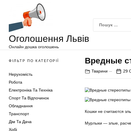
Оголошення
Перейти
Львів
до
вмісту
Оголошення Львів
Онлайн дошка оголошень
Вредные с
ФІЛЬТР ПО КАТЕГОРІЇ
Тварини
29 
Нерухомість
Робота
Електроніка Та Техніка
Спорт Та Відпочинок
Обладнання
Кошки не считаются злы
Транспорт
Дім Та Дача
Мурлыки — злые, расч
Хобі