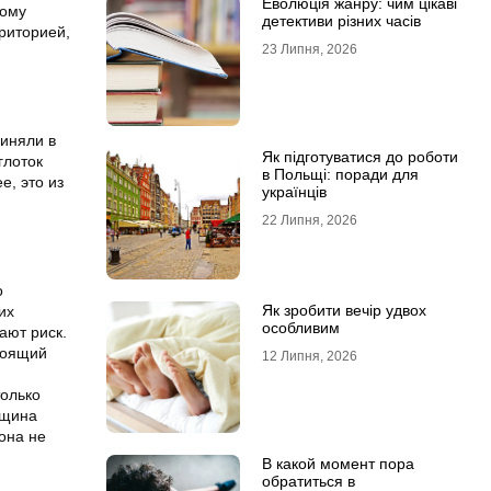
Еволюція жанру: чим цікаві
вому
детективи різних часів
рриторией,
23 Липня, 2026
иняли в
Як підготуватися до роботи
глоток
в Польщі: поради для
е, это из
українців
22 Липня, 2026
о
Як зробити вечір удвох
их
особливим
ают риск.
тоящий
12 Липня, 2026
только
нщина
она не
В какой момент пора
обратиться в