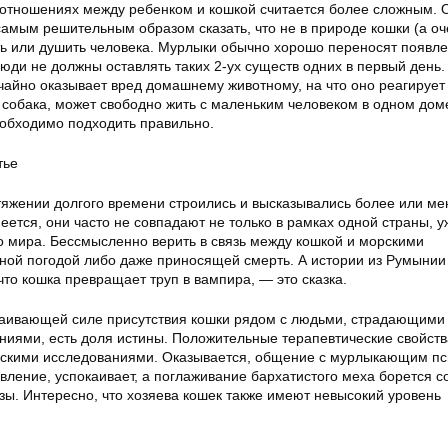
 отношениях между ребенком и кошкой считается более сложным. 
самым решительным образом сказать, что не в природе кошки (а оч
ать или душить человека. Мурлыки обычно хорошо переносят появл
юди не должны оставлять таких 2-ух существ одних в первый день
учайно оказывает вред домашнему животному, на что оно реагирует
и собака, может свободно жить с маленьким человеком в одном доме
обходимо подходить правильно.
тье
тяжении долгого времени строились и высказывались более или ме
ется, они часто не совпадают не только в рамках одной страны, у
го мира. Бессмысленно верить в связь между кошкой и морскими
ной погодой либо даже приносящей смерть. А истории из Румынии
что кошка превращает труп в вампира, — это сказка.
каивающей силе присутствия кошки рядом с людьми, страдающими
ниями, есть доля истины. Положительные терапевтические свойств
скими исследованиями. Оказывается, общение с мурлыкающим п
ление, успокаивает, а поглаживание бархатистого меха борется с
зы. Интересно, что хозяева кошек также имеют невысокий уровень