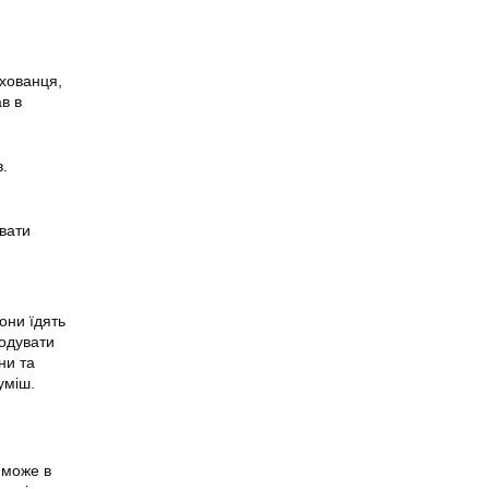
ихованця,
в в
в.
увати
они їдять
годувати
ни та
уміш.
 може в