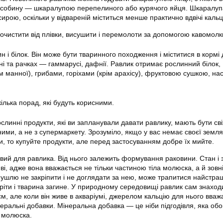
 особину — шкаралупою перепелиного або курячого яйця. Шкаралуп
сирою, оскільки у відвареній міститься менше практично вдвічі кальц
 очистити від плівки, висушити і перемолоти за допомогою кавомолк
н і білок. Він може бути тваринного походження і міститися в кормі 
ні та рачках — гаммарусі, дафнії. Равлик отримає рослинний білок,
 манної), грибами, горіхами (крім арахісу), фруктовою сушкою, нас
кілька порад, які будуть корисними.
ослинні продукти, які ви запланували давати равлику, мають бути св
ими, а не з супермаркету. Зрозуміло, якщо у вас немає своєї земля
и, то купуйте продукти, але перед застосуванням добре їх мийте.
ивий для равлика. Від нього залежить формування раковини. Стан і 
і, адже вона вважається не тільки частиною тіла молюска, а й зовн
ушлю не закріпити і не доглядати за нею, може трапитися найстр
ріти і тварина загине. У природному середовищі равлик сам знаходи
єм, але коли він живе в акваріумі, джерелом кальцію для нього вва
неральні добавки. Мінеральна добавка — це ніби підгодівля, яка обо
 молюска.