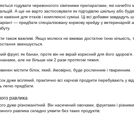
яється годувати черевоногого хімічними препаратами, які начебто м
альцій. А ще не варто застосовувати як підгодівлю шкільну або буді
е каміння для птахів і комплексні суміші. Ці всі добавки завдадуть 
варіант — придбати спеціалізовану кормову крейду у ветеринарній а
збуту.
ти також важливі. Якщо молюск не вживає достатню їхню кількість, 
ростання зменшується.
ий фрукт, як банан, проте він не вкрай корисний для його здоров’я
нанами, але не більше ніж 2 рази протягом тижня.
винен містити білок, який, ймовірно, буде рослинним і тваринним.
ок дуже всілякий, практично всі харчові продукти перебувають у ві
ть легко придбати.
ного равлика
ого дуже різноманітний. Він насичений овочами, фруктами і різними
много равлика складно уявити без таких продуктів: