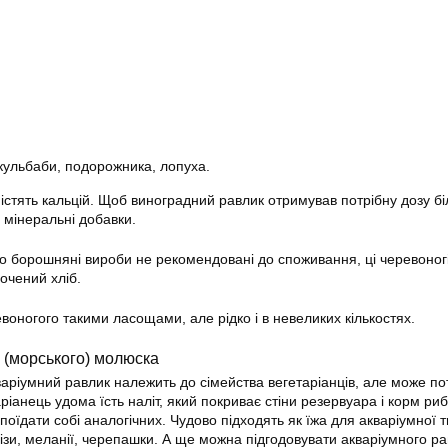
 кульбаби, подорожника, лопуха.
містять кальцій. Щоб виноградний равлик отримував потрібну дозу бі
і мінеральні добавки.
 борошняні вироби не рекомендовані до споживання, ці черевоног
очений хліб.
оногого такими ласощами, але рідко і в невеликих кількостях.
о (морського) молюска
варіумний равлик належить до сімейства вегетаріанців, але може по
іанець удома їсть наліт, який покриває стіни резервуара і корм риб
оїдати собі аналогічних. Чудово підходять як їжа для акваріумної 
ізи, меланії, черепашки. А ще можна підгодовувати акваріумного р