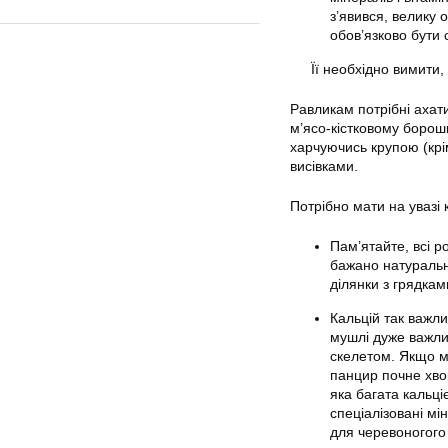
з’явився, велику
обов’язково бути 
Її необхідно вимити,
Равликам потрібні ахати
м’ясо-кістковому борош
харчуючись крупою (крім
висівками.
Потрібно мати на увазі 
Пам’ятайте, всі р
бажано натуральн
ділянки з грядкам
Кальцій так важл
мушлі дуже важлив
скелетом. Якщо м
панцир почне хво
яка багата кальці
спеціалізовані мі
для черевоногого