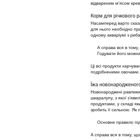
відвареним м’ясом креве
Корм для річкового 
Насамперед варто сказа
для нього необхідно пр
одному акваріумі з риб
А справа вся в тому
Годувати його можна
Ці всі продукти харчува
подрібненими овочами.
Їжа новонародженог
Новонароджені равлики х
шкаралупу, з якої з’яв
продуктами, у складі яки
зробить її сильною. Як
Основне правило під
А справа вся в тому, що