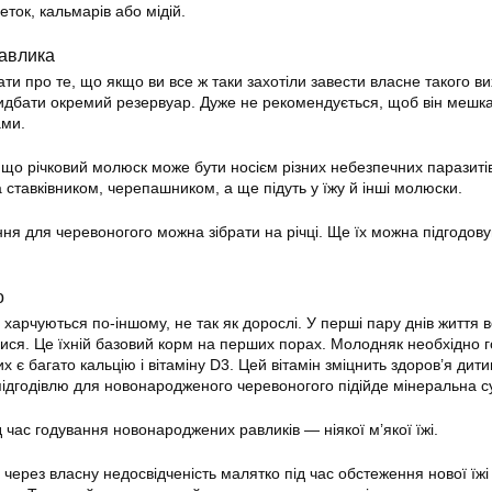
ток, кальмарів або мідій.
равлика
ти про те, що якщо ви все ж таки захотіли завести власне такого в
идбати окремий резервуар. Дуже не рекомендується, щоб він мешка
ами.
, що річковий молюск може бути носієм різних небезпечних паразиті
 ставківником, черепашником, а ще підуть у їжу й інші молюски.
ння для черевоногого можна зібрати на річці. Ще їх можна підгодов
о
арчуються по-іншому, не так як дорослі. У перші пару днів життя в
илися. Це їхній базовий корм на перших порах. Молодняк необхідно 
х є багато кальцію і вітаміну D3. Цей вітамін зміцнить здоров’я дити
 підгодівлю для новонародженого черевоногого підійде мінеральна с
 час годування новонароджених равликів — ніякої м’якої їжі.
 через власну недосвідченість малятко під час обстеження нової їжі