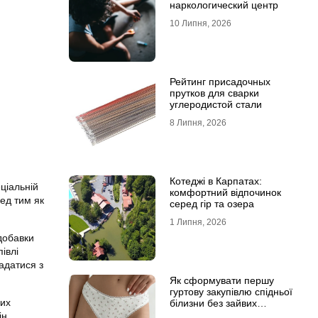
наркологический центр
10 Липня, 2026
Рейтинг присадочных
прутков для сварки
углеродистой стали
8 Липня, 2026
Котеджі в Карпатах:
ціальній
комфортний відпочинок
ед тим як
серед гір та озера
1 Липня, 2026
добавки
івлі
адатися з
Як сформувати першу
гуртову закупівлю спідньої
них
білизни без зайвих
залишків на складі
ін