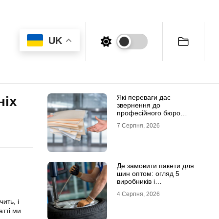
UK
Які переваги дає
ніх
звернення до
професійного бюро
перекладів
7 Серпня, 2026
Де замовити пакети для
шин оптом: огляд 5
виробників і
постачальників в Україні
4 Серпня, 2026
ить, і
атті ми