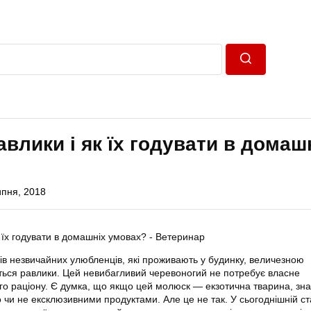
Пошук
авлики і як їх годувати в домаш
ипня, 2018
ів незвичайних улюбленців, які проживають у будинку, величезною
ться равлики. Цей невибагливий черевоногий не потребує власне
о раціону. Є думка, що якщо цей молюск — екзотична тварина, знач
 чи не ексклюзивними продуктами. Але це не так. У сьогоднішній ст