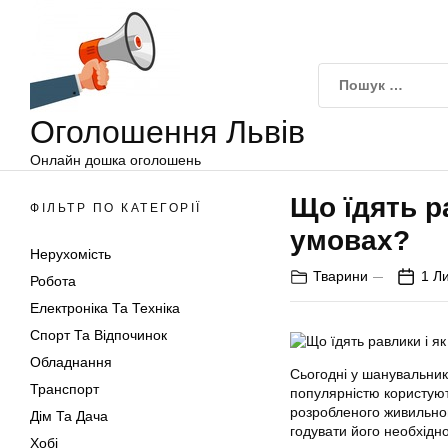
Оголошення
Перейти
Львів
до
вмісту
Оголошення Львів
Онлайн дошка оголошень
Що їдять р
ФІЛЬТР ПО КАТЕГОРІЇ
умовах?
Нерухомість
Тварини
1 Л
Робота
Електроніка Та Техніка
Спорт Та Відпочинок
Обладнання
Сьогодні у шанувальник
Транспорт
популярністю користую
розробленого живильног
Дім Та Дача
годувати його необхідно
Хобі