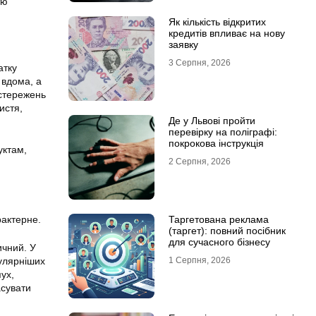
тю
Як кількість відкритих
кредитів впливає на нову
заявку
3 Серпня, 2026
атку
 вдома, а
остережень
истя,
Де у Львові пройти
перевірку на поліграфі:
покрокова інструкція
уктам,
2 Серпня, 2026
рактерне.
Таргетована реклама
(таргет): повний посібник
для сучасного бізнесу
ичний. У
улярніших
1 Серпня, 2026
ух,
асувати