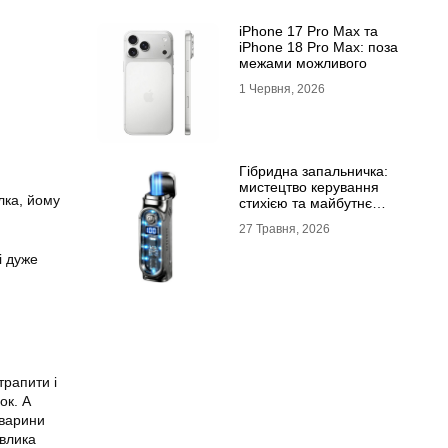
iPhone 17 Pro Max та
iPhone 18 Pro Max: поза
межами можливого
1 Червня, 2026
Гібридна запальничка:
мистецтво керування
лка, йому
стихією та майбутнє
портативного вогню
27 Травня, 2026
і дуже
трапити і
ок. А
тварини
авлика