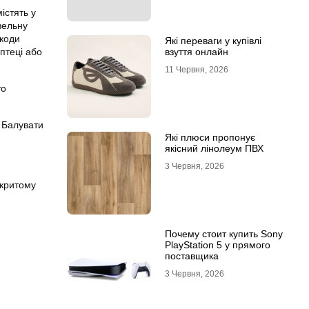
істять у
вельну
шкоди
Які переваги у купівлі
птеці або
взуття онлайн
11 Червня, 2026
то
. Балувати
Які плюси пропонує
якісний лінолеум ПВХ
3 Червня, 2026
дкритому
Почему стоит купить Sony
PlayStation 5 у прямого
поставщика
3 Червня, 2026