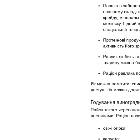
Повністю заборон
власному складі к
крейду, мінеральн
молюску. Гідний 
спеціальній точці 
Протеїнові продук
активність його з
Равлик любить так
тварину можна ба
Раціон равлика по
Як можна помітити, спис
доступі і їх можна доси
Годування виноград
Пайок такого черевоног
рослинами. Раціон назе
свіжі огірки;
капуста;