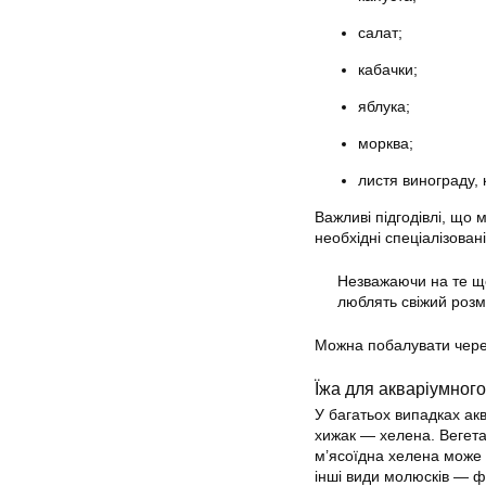
салат;
кабачки;
яблука;
морква;
листя винограду,
Важливі підгодівлі, що 
необхідні спеціалізован
Незважаючи на те що
люблять свіжий розм
Можна побалувати черев
Їжа для акваріумног
У багатьох випадках ак
хижак — хелена. Вегетар
м’ясоїдна хелена може п
інші види молюсків — ф