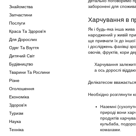
детально поговоримо пр
заборонені для спожив
Знайомства
Запчастини
Харчування в п
Послуги
Як і будь-яка інша жива
Краса Та Здоров'я
народжений у живій при
Для Дорослих
ще привчати їх до іншо
і досліджень фахівці зр
Одяг Та Взуття
овочів, фруктів, кори де
Дитячий Світ
Будівництво
Харчування залежить 
а ось дорослі відда
Тварини Та Рослини
Різне
Делікатесом вважається
Оголошення
Необхідно розглянути ко
Економіка
Здоров'я
Наземні (сухопутн
природі вони хар
Туризм
продуктів харчува
Наука
кульбаба, подорож
Техніка
комахами.