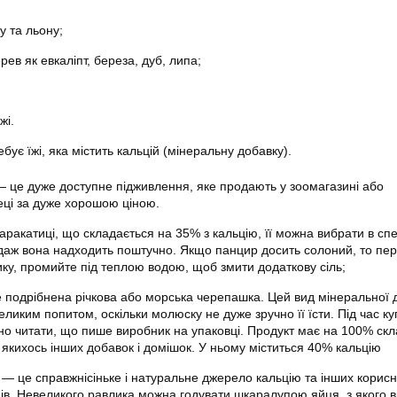
у та льону;
рев як евкаліпт, береза, дуб, липа;
жі.
ує їжі, яка містить кальцій (мінеральну добавку).
 це дуже доступне підживлення, яке продають у зоомагазині або
еці за дуже хорошою ціною.
ракатиці, що складається на 35% з кальцію, її можна вибрати в спе
родаж вона надходить поштучно. Якщо панцир досить солоний, то пер
ику, промийте під теплою водою, щоб змити додаткову сіль;
подрібнена річкова або морська черепашка. Цей вид мінеральної 
еликим попитом, оскільки молюску не дуже зручно її їсти. Під час куп
но читати, що пише виробник на упаковці. Продукт має на 100% скл
якихось інших добавок і домішок. У ньому міститься 40% кальцію
— це справжнісіньке і натуральне джерело кальцію та інших корис
інів. Невеликого равлика можна годувати шкаралупою яйця, з якого в