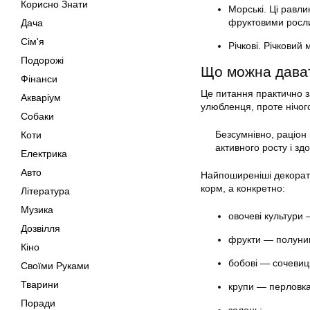
Корисно Знати
Морські. Ці равл
фруктовими росл
Дача
Сім'я
Річкові. Річкови
Подорожі
Що можна дава
Фінанси
Це питання практично з
Акваріум
улюбленця, проте нічог
Собаки
Безсумнівно, раціон
Коти
активного росту і зд
Електрика
Авто
Найпоширеніші декорати
корм, а конкретно:
Література
Музика
овочеві культури 
Дозвілля
фрукти — полуниц
Кіно
бобові — сочевиц
Своїми Руками
Тварини
крупи — перловка,
Поради