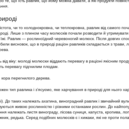
о те, що їсть равлик, що йому можна давати, а які продукти повніс
ання.
рироді
 істота, чи то холоднокровна, чи теплокровна, равлик від самого поч
роді. Лише з плином часу молюсків почали розводити й утримувати
ї їжі. Равлик — рослиноїдний черевоногий молюск. Після довгих сп
обили висновок, що в природі раціон равликів складається з трави, л
рева.
від віку: молоді молюски віддають перевагу в раціоні якісним прод
ють перевагу підгнилим плодам.
 кора перегнилого дерева.
жен тип равлика і з’ясуємо, яке харчування в природі для нього ха
і). До таких належать ахатина, виноградний равлик і звичайний вул
чуються живою рослинністю і різними останками рослин. До найпоп
ння належать листя винограду, лісова суниця, капуста, кропива, лоп
ник, редька. Серед подібних молюсків є і хижаки, які не проти пол