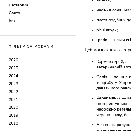
зелень;
Езотерика
насіння соняшник
Свята
листя подібних де
Їжа
різні ягоди;
гриби — тільки сві
ФІЛЬТР ЗА РОКАМИ
Цей молюск також потреб
2026
Кормова крейда —
ветеринарній апт
2025
2024
Сепія — панцир ка
точці збуту. У п
2023
давати його равл
2022
Черепашник — це 
2021
не користується в
2020
необхідно ретель
черепашнику, без 
2019
2018
Яєчна шкаралупа 
мінералів і вітам