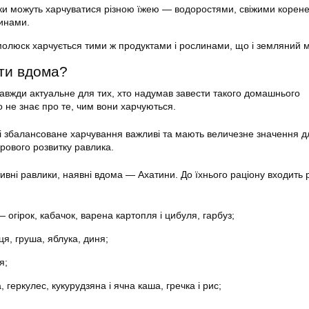
ики можуть харчуватися різною їжею — водоростями, свіжими корен
инами.
й молюск харчується тими ж продуктами і рослинами, що і земляний 
ти вдома?
авжди актуальне для тих, хто надумав завести такого домашнього
о не знає про те, чим вони харчуються.
 і збалансоване харчування важливі та мають величезне значення д
орового розвитку равлика.
вні равлики, наявні вдома — Ахатини. До їхнього раціону входить
— огірок, кабачок, варена картопля і цибуля, гарбуз;
я, груша, яблука, диня;
я;
 геркулес, кукурудзяна і ячна каша, гречка і рис;