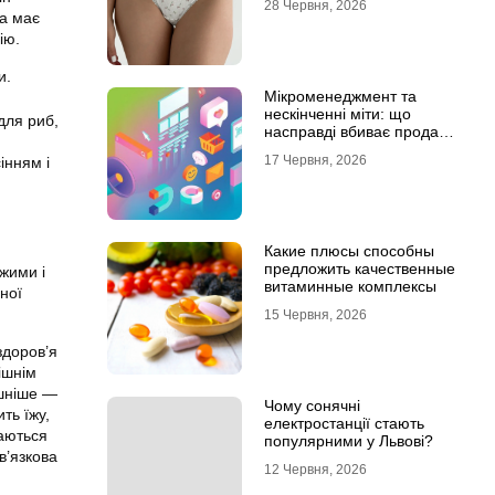
28 Червня, 2026
а має
ію.
и.
Мікроменеджмент та
нескінченні міти: що
для риб,
насправді вбиває продажі
в IT-аутсорсі
17 Червня, 2026
інням і
Какие плюсы способны
предложить качественные
іжими і
витаминные комплексы
ної
15 Червня, 2026
здоров’я
ішнім
ашніше —
Чому сонячні
ть їжу,
електростанції стають
жаються
популярними у Львові?
в’язкова
12 Червня, 2026