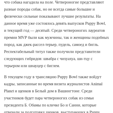
что собака нагадила на поле. Четвероногие представляют
разные породы собак, но не всегда самые большие и
физически сильные показывают лучшие результаты. На
данное время уже состоялось девять выпусков Puppy Bowl,
и текущий год — десятый. Среди четвероногих лауреатов
премии MVP были как мужчины, так и женщины подобных
пород, как джек-рассел-терьер, пудель, самоед и бигль.
Респектабельный титул также получили представители
следующих гибридов: швабра с чихуахуа, ши-тцу с
терьером или шнауцер с биглем.
В текущем году в трансляцию Puppy Bowl также войдут
кадры, записанные во время визита журналистов Animal
Planet и щенков в Белый дом в Вашингтоне. Среди
участников будет пара четвероногих собак из семьи
президента Б. Обамы по кличке Бо и Санни, которые
отвечали за подготовку щенков, выступающих в Puppy