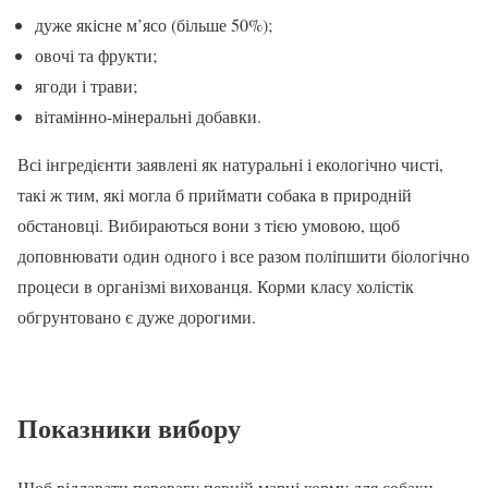
дуже якісне м’ясо (більше 50%);
овочі та фрукти;
ягоди і трави;
вітамінно-мінеральні добавки.
Всі інгредієнти заявлені як натуральні і екологічно чисті,
такі ж тим, які могла б приймати собака в природній
обстановці. Вибираються вони з тією умовою, щоб
доповнювати один одного і все разом поліпшити біологічно
процеси в організмі вихованця. Корми класу холістік
обгрунтовано є дуже дорогими.
Показники вибору
Щоб віддавати перевагу певній марці корму для собаки,