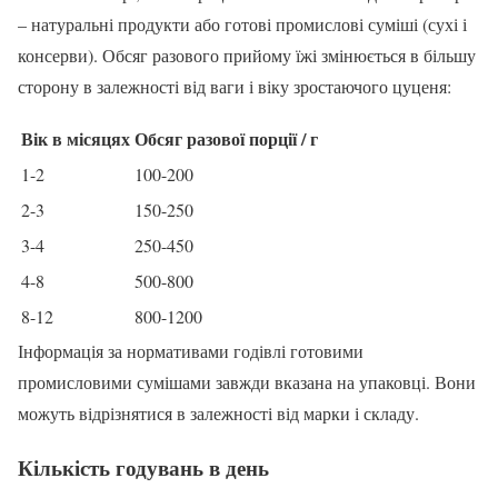
– натуральні продукти або готові промислові суміші (сухі і
консерви). Обсяг разового прийому їжі змінюється в більшу
сторону в залежності від ваги і віку зростаючого цуценя:
Вік в місяцях
Обсяг разової порції / г
1-2
100-200
2-3
150-250
3-4
250-450
4-8
500-800
8-12
800-1200
Інформація за нормативами годівлі готовими
промисловими сумішами завжди вказана на упаковці. Вони
можуть відрізнятися в залежності від марки і складу.
Кількість годувань в день