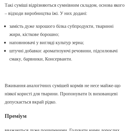
Такі суміші відрізняються сумнівним складом, основа якого
– відходи виробництва їжі. У них додані:
замість дуже хорошого білка субпродукти, тваринні
жири, кісткове борошно;
наповнювачі у вигляді культур зерна;
штучні добавки: ароматизуючі речовини, підсилювачі
смаку, барвники, Консерванти.
Вживання аналогічних сумішей кормів не несе майже-що
ніякої користі для тварини. Пропонувати їх вихованцеві
допускається вкрай рідко.
Преміум
вважаються дуже поширеними. Годувати ними дорослих