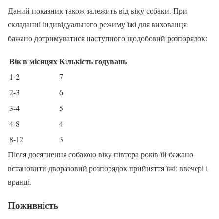
Даний показник також залежить від віку собаки. При
складанні індивідуального режиму їжі для вихованця
бажано дотримуватися наступного щодобовий розпорядок:
Вік в місяцях
Кількість годувань
1-2
7
2-3
6
3-4
5
4-8
4
8-12
3
Після досягнення собакою віку півтора років їй бажано
встановити дворазовий розпорядок прийняття їжі: ввечері і
вранці.
Поживність