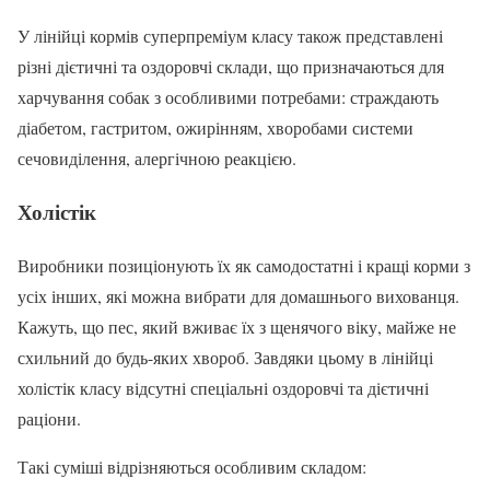
У лінійці кормів суперпреміум класу також представлені
різні дієтичні та оздоровчі склади, що призначаються для
харчування собак з особливими потребами: страждають
діабетом, гастритом, ожирінням, хворобами системи
сечовиділення, алергічною реакцією.
Холістік
Виробники позиціонують їх як самодостатні і кращі корми з
усіх інших, які можна вибрати для домашнього вихованця.
Кажуть, що пес, який вживає їх з щенячого віку, майже не
схильний до будь-яких хвороб. Завдяки цьому в лінійці
холістік класу відсутні спеціальні оздоровчі та дієтичні
раціони.
Такі суміші відрізняються особливим складом: