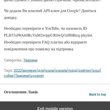
Чи додали Ви власний API-ключ для Google? Дивіться
довідку.
Необхідно перевірити в YouTube, чи належить ID
PLH53slWA60RcVuM2wtppUR0wQ3zHbBtcq playlist.
Необхідно перевірити FAQ плагіна або відправте
повідомлення про помилку на підтримка.
Categories:
Тварини
Tags:
2022|великих|для|корм|кормів|порід|рейтинг|році|
собак|Тварини|цуценят
Оголошення Львів
Back to top
Exit mobile version