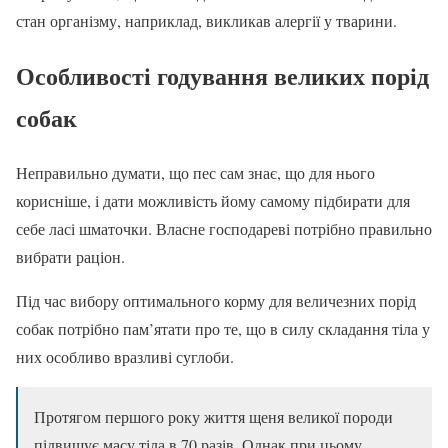
стан організму, наприклад, викликав алергії у тварини.
Особливості годування великих порід
собак
Неправильно думати, що пес сам знає, що для нього
корисніше, і дати можливість йому самому підбирати для
себе ласі шматочки. Власне господареві потрібно правильно
вибрати раціон.
Під час вибору оптимального корму для величезних порід
собак потрібно пам’ятати про те, що в силу складання тіла у
них особливо вразливі суглоби.
Протягом першого року життя щеня великої породи
підвищує масу тіла в 70 разів. Однак при цьому