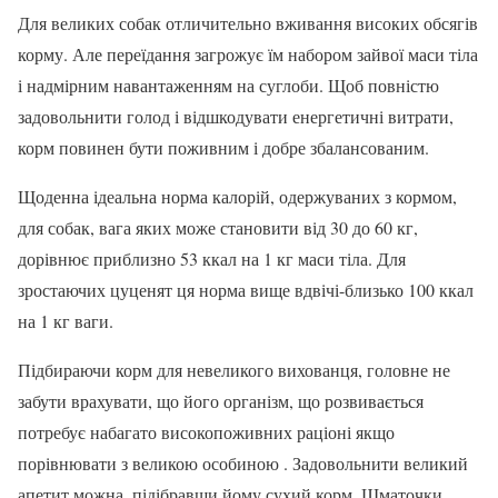
Для великих собак отличительно вживання високих обсягів
корму. Але переїдання загрожує їм набором зайвої маси тіла
і надмірним навантаженням на суглоби. Щоб повністю
задовольнити голод і відшкодувати енергетичні витрати,
корм повинен бути поживним і добре збалансованим.
Щоденна ідеальна норма калорій, одержуваних з кормом,
для собак, вага яких може становити від 30 до 60 кг,
дорівнює приблизно 53 ккал на 1 кг маси тіла. Для
зростаючих цуценят ця норма вище вдвічі-близько 100 ккал
на 1 кг ваги.
Підбираючи корм для невеликого вихованця, головне не
забути врахувати, що його організм, що розвивається
потребує набагато високопоживних раціоні якщо
порівнювати з великою особиною . Задовольнити великий
апетит можна, підібравши йому сухий корм. Шматочки