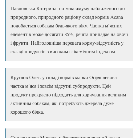
Павловська Катерина: по-максимуму наближеного до
природного, природного раціону склад кормів Acana
подобається собакам будь-якого віку. Частка м’ясних
елементів може досягати 85%, решта припадає на овочі
і фрукти. Найголовніша перевага корму-відсутність у
складі продуктів з високим глікемічним індексом.
Круглов Олег: у складі кормів марки Orijen левова
частка м’яса і зовсім відсутні субпродукти. Цей
продукт прекрасно підходить для харчування великим
активним собакам, які потребують джерела дуже
хорошого білка.
Синельников Микола: у багатокомпонентний склад