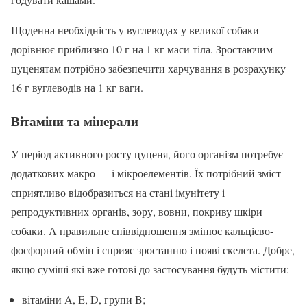
Щоденна необхідність у вуглеводах у великої собаки
дорівнює приблизно 10 г на 1 кг маси тіла. Зростаючим
цуценятам потрібно забезпечити харчування в розрахунку
16 г вуглеводів на 1 кг ваги.
Вітаміни та мінерали
У період активного росту цуценя, його організм потребує
додаткових макро — і мікроелементів. Їх потрібний зміст
сприятливо відобразиться на стані імунітету і
репродуктивних органів, зору, вовни, покриву шкіри
собаки. А правильне співвідношення змінює кальцієво-
фосфорний обмін і сприяє зростанню і появі скелета. Добре,
якщо суміші які вже готові до застосування будуть містити:
вітаміни A, E, D, групи B;