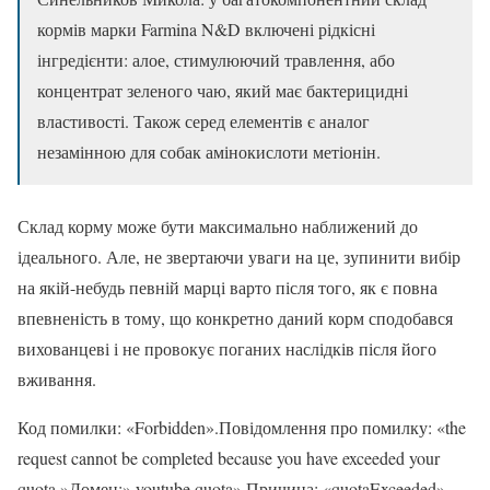
кормів марки Farmina N&D включені рідкісні
інгредієнти: алое, стимулюючий травлення, або
концентрат зеленого чаю, який має бактерицидні
властивості. Також серед елементів є аналог
незамінною для собак амінокислоти метіонін.
Склад корму може бути максимально наближений до
ідеального. Але, не звертаючи уваги на це, зупинити вибір
на якій-небудь певній марці варто після того, як є повна
впевненість в тому, що конкретно даний корм сподобався
вихованцеві і не провокує поганих наслідків після його
вживання.
Код помилки: «Forbidden».Повідомлення про помилку: «the
request cannot be completed because you have exceeded your
quota.»Домен:» youtube.quota».Причина: «quotaExceeded».