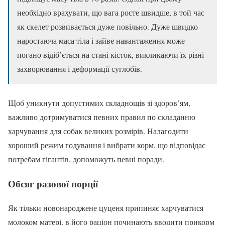
необхідно врахувати, що вага росте швидше, в той час
як скелет розвивається дуже повільно. Дуже швидко
наростаюча маса тіла і зайве навантаження може
погано відіб’ється на стані кісток, викликаючи їх різні
захворювання і деформації суглобів.
Щоб уникнути допустимих складнощів зі здоров’ям,
важливо дотримуватися певних правил по складанню
харчування для собак великих розмірів. Налагодити
хороший режим годування і вибрати корм, що відповідає
потребам гігантів, допоможуть певні поради.
Обсяг разової порції
Як тільки новонароджене цуценя припиняє харчуватися
молоком матері, в його раціон починають вводити прикорм