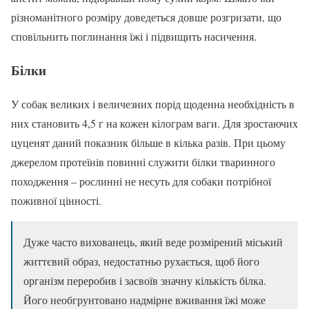
різноманітного розміру доведеться довше розгризати, що
сповільнить поглинання їжі і підвищить насичення.
Білки
У собак великих і величезних порід щоденна необхідність в
них становить 4,5 г на кожен кілограм ваги. Для зростаючих
цуценят даний показник більше в кілька разів. При цьому
джерелом протеїнів повинні служити білки тваринного
походження – рослинні не несуть для собаки потрібної
поживної цінності.
Дуже часто вихованець, який веде розмірений міський
життєвий образ, недостатньо рухається, щоб його
організм переробив і засвоїв значну кількість білка.
Його необгрунтовано надмірне вживання їжі може