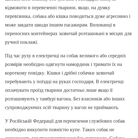
відмовити в перевезенні тварини, якщо, на думку
перевізника, собака або кішка поводиться дуже агресивно і
може завдати шкоди іншим пасажирам. Вихованці в
переносних контейнерах зазвичай розташовані в місцях для
ручної поклажі.
Під час руху в електричці на собак великого або середніх
розмірів необхідно одягнути намордник і тримати їх на
короткому повідку. Кішки і дрібні собачки зазвичай
перебувають у поїздці на руках господаря. В електричці
оплачувати проїзд тварини достатньо лише якщо її
розташовують у тамбурі вагона. Без власників або інших
супроводжуючих осіб тварину у вагон не приймають.
У Російській Федерації для
перевезення
службових собак
необхідно викупити повністю купе. Таких собак не
допускають для транспортування без супроводу. Собака-