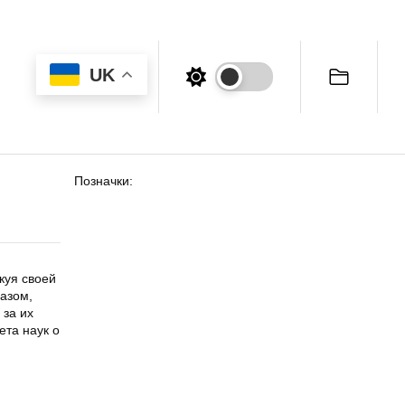
UK
Позначки:
куя своей
газом,
 за их
ета наук о