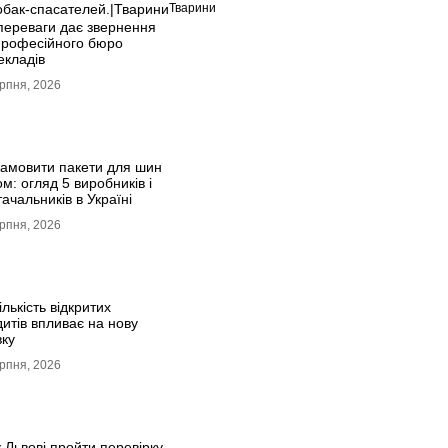
обак-спасателей.|Тварини
Тварини
 переваги дає звернення
професійного бюро
екладів
рпня, 2026
замовити пакети для шин
м: огляд 5 виробників і
ачальників в Україні
рпня, 2026
ількість відкритих
дитів впливає на нову
вку
рпня, 2026
 Львові пройти перевірку