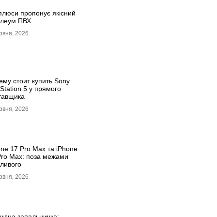
 плюси пропонує якісний
олеум ПВХ
рвня, 2026
ему стоит купить Sony
Station 5 у прямого
тавщика
рвня, 2026
one 17 Pro Max та iPhone
Pro Max: поза межами
ливого
рвня, 2026
ридна запальничка: