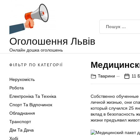
Оголошення
Перейти
Львів
до
вмісту
Оголошення Львів
Онлайн дошка оголошень
Медицински
ФІЛЬТР ПО КАТЕГОРІЇ
Тварини
11 
Нерухомість
Робота
Електроніка Та Техніка
Собственно обученные 
личной жизнью, они спа
Спорт Та Відпочинок
который случился 25 ян
Обладнання
вклад в безопасность 
жизни предъявил живо
Транспорт
Дім Та Дача
Хобі