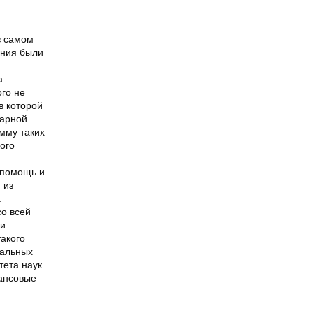
в самом
ания были
а
ого не
в которой
нарной
мму таких
ого
 помощь и
 из
а
со всей
 и
акого
тальных
тета наук
нансовые