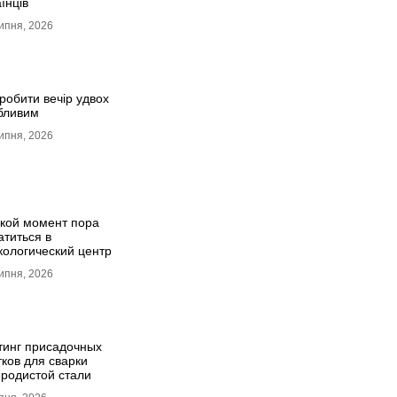
їнців
ипня, 2026
робити вечір удвох
бливим
ипня, 2026
акой момент пора
атиться в
кологический центр
ипня, 2026
тинг присадочных
тков для сварки
еродистой стали