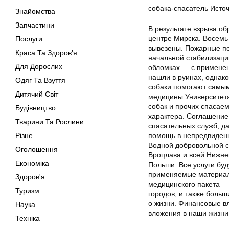
собака-спасатель Источ
Знайомства
Запчастини
В результате взрыва о
центре Мирска. Восемь
Послуги
вывезены. Пожарные по
Краса Та Здоров'я
начальной стабилизаци
Для Дорослих
обломках — с применени
нашли в руинах, однако
Одяг Та Взуття
собаки помогают самым
Дитячий Світ
медицины Университета
собак и прочих спасае
Будівництво
характера. Соглашение
Тварини Та Рослини
спасательных служб, д
Різне
помощь в непредвиденн
Водной добровольной с
Оголошення
Вроцлава и всей Нижне
Економіка
Польши. Все услуги буд
применяемые материалы
Здоров'я
медицинского пакета —
Туризм
городов, и также больш
о жизни. Финансовые в
Наука
вложения в наши жизни 
Техніка