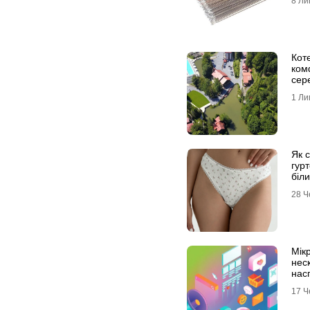
8 Ли
Коте
ком
сере
1 Ли
Як 
гурт
біли
на с
28 Ч
Мік
неск
нас
IT-а
17 Ч