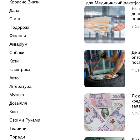
Корисно Знати
для|Медицинский|пакет|с
Які
Дача
до 
пер
Сім'я
7 Се
Подорожі
Фінанси
Акваріум
Де 
Собаки
опто
Коти
пост
Електрика
4 Се
Авто
Література
Музика
Як к
кре
Дозвілля
зая
Кіно
3 Се
Своїми Руками
Тварини
Поради
Де у