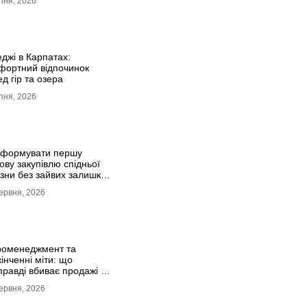
пня, 2026
джі в Карпатах:
фортний відпочинок
д гір та озера
пня, 2026
сформувати першу
ову закупівлю спідньої
зни без зайвих залишків
кладі
ервня, 2026
роменеджмент та
інченні міти: що
правді вбиває продажі в
утсорсі
ервня, 2026