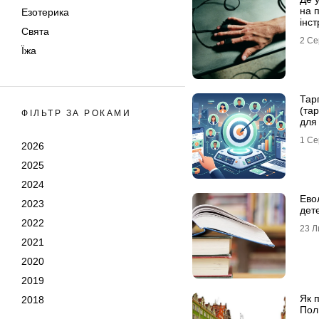
на 
Езотерика
інст
Свята
2 Се
Їжа
Тар
(тар
ФІЛЬТР ЗА РОКАМИ
для 
1 Се
2026
2025
2024
Евол
2023
дете
2022
23 Л
2021
2020
2019
Як п
2018
Пол