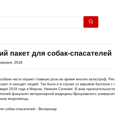
Пошук
й пакет для собак-спасателей
Березня, 2018
собаки часто играют главную роль во время многих катастроф. Рис
сают и находят людей. Так было и в случае со взрывом баллона с 
варя 2018 года в Мирске, Нижняя Силезия. В знак признательности
жителей факультет ветеринарной медицины Вроцлавского университ
тным медпомощь.