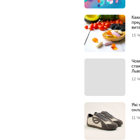
Как
пре
вит
15 Ч
Чом
ста
Льв
12 Ч
Які 
онл
11 Ч