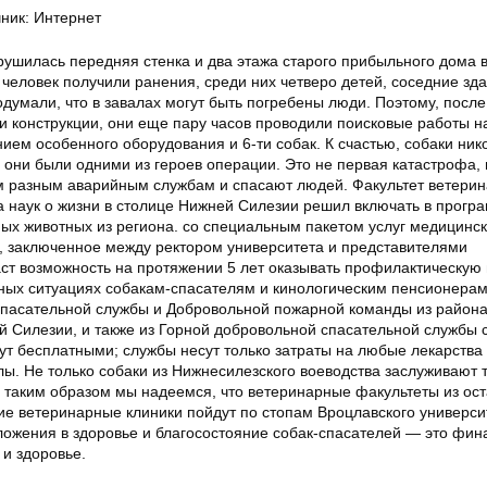
ник: Интернет
брушилась передняя стенка и два этажа старого прибыльного дома 
 человек получили ранения, среди них четверо детей, соседние зд
думали, что в завалах могут быть погребены люди. Поэтому, после
и конструкции, они еще пару часов проводили поисковые работы н
ем особенного оборудования и 6-ти собак. К счастью, собаки ник
 они были одними из героев операции. Это не первая катастрофа, 
 разным аварийным службам и спасают людей. Факультет ветери
 наук о жизни в столице Нижней Силезии решил включать в програ
мых животных из региона. со специальным пакетом услуг медицинск
, заключенное между ректором университета и представителями
аст возможность на протяжении 5 лет оказывать профилактическую
ых ситуациях собакам-спасателям и кинологическим пенсионерам
пасательной службы и Добровольной пожарной команды из район
й Силезии, и также из Горной добровольной спасательной службы 
ут бесплатными; службы несут только затраты на любые лекарства
. Не только собаки из Нижнесилезского воеводства заслуживают т
 таким образом мы надеемся, что ветеринарные факультеты из ос
ие ветеринарные клиники пойдут по стопам Вроцлавского универси
ложения в здоровье и благосостояние собак-спасателей — это фи
и здоровье.