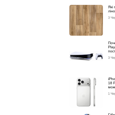
Які
лін
3 Че
Поч
Play
пос
3 Че
iPh
18 
мож
1 Че
Гіб