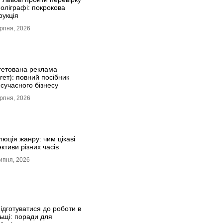
поліграфі: покрокова
рукція
рпня, 2026
гетована реклама
гет): повний посібник
сучасного бізнесу
рпня, 2026
юція жанру: чим цікаві
ктиви різних часів
ипня, 2026
ідготуватися до роботи в
ьщі: поради для