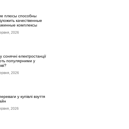
ие плюсы способны
дложить качественные
аминные комплексы
ервня, 2026
у сонячні електростанції
ють популярними у
ові?
ервня, 2026
переваги у купівлі взуття
айн
ервня, 2026