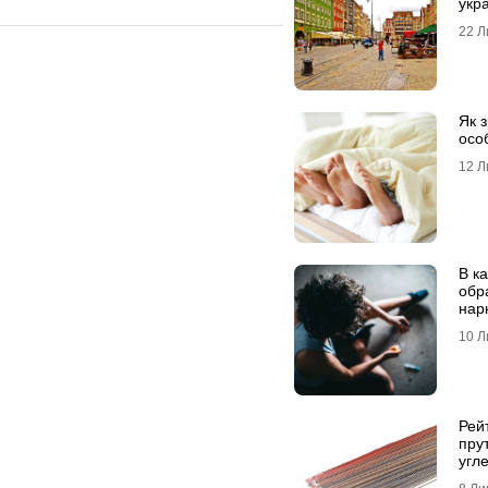
укра
22 Л
Як з
осо
12 Л
В к
обр
нар
10 Л
Рей
пру
угл