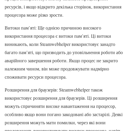
ресурсів, і якщо відкрито декілька сторінок, використання
процесора може різко зрости.
Витоки пам’яті: Ще однією причиною високого
використання процесора є витоки пам’яті. Ці витоки
виникають, коли Steamwebhelper використовує занадто
багато пам’яті, що призводить до уповільнення роботи або
аварійного завершення роботи. Якщо процес не закрито
належним чином, він може продовжувати надмірно
споживати ресурси процесора.
Розширення для браузерів: Steamwebhelper також
використовує розширення для браузерів. Ці розширення
можуть спричиняти високе навантаження на процесор,
особливо якщо вони погано закодовані або застарілі. Деякі
розширення можуть мати помилки, через які вони
продовжують використовувати ресурси процесора, навіть