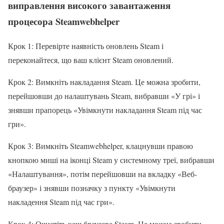
виправлення високого завантаження
процесора Steamwebhelper
Крок 1: Перевірте наявність оновлень Steam і
переконайтеся, що ваш клієнт Steam оновлений.
Крок 2: Вимкніть накладання Steam. Це можна зробити,
перейшовши до налаштувань Steam, вибравши «У грі» і
знявши прапорець «Увімкнути накладання Steam під час
гри».
Крок 3: Вимкніть Steamwebhelper, клацнувши правою
кнопкою миші на іконці Steam у системному треї, вибравши
«Налаштування», потім перейшовши на вкладку «Веб-
браузер» і знявши позначку з пункту «Увімкнути
накладення Steam під час гри».
Крок 4: Очистіть кеш браузера Steam. Це можна зробити,