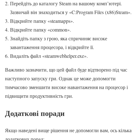
Перейдіть до каталогу Steam на вашому комп’ютері.
Зазвичай він знаходиться у «C:Program Files (x86)Steam».
Відкрийте папку «steamapps».
Відкрийте папку «common».
Знайдіть папку з грою, яка спричиняє високе
завантаження процесора, і відкрийте її.
Видаліть файл «steamwebhelper.exe».
Важливо зазначити, що цей файл буде відтворено під час
наступного запуску гри. Однак це може допомогти
тимчасово зменшити високе навантаження на процесор і
підвищити продуктивність гри.
Додаткові поради
Якщо наведені вище рішення не допомогли вам, ось кілька
додаткових порад: