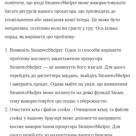
помітити, що іноді Steamwebhelper може використовувати
багато ресурсів вашого процесора, що призводить до
уповільнення або зависання комп’ютера. Це може бути
неприємно, особливо коли ви граєте у гру. Ось кілька
порад, як вирішити цю проблему:
Вимкніть Steamwebhelper: Один із способів вирішити
проблему високого завантаження процесора
Steamwebhelper — це вимкнути його взагалі. Для цього
перейдіть до диспетчера завдань, знайдіть Steamwebhelper
і завершіть процес. Однак майте на увазі, що вимкнення
Steamwebhelper може вплинути на деякі функції Steam,
тому використовуйте цю опцію з обережністю.
Очистити кеш і файли cookie : Очищення кешу та файлів
cookie у вашому браузері може допомогти виправити
високе використання процесора Steamwebhelper. Для
цього перейдіть до налаштувань вашого браузера,