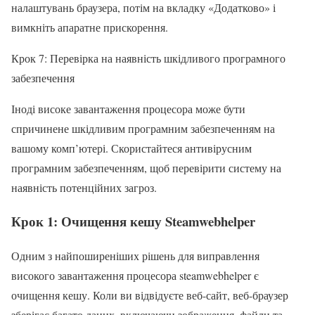
налаштувань браузера, потім на вкладку «Додатково» і
вимкніть апаратне прискорення.
Крок 7: Перевірка на наявність шкідливого програмного
забезпечення
Іноді високе завантаження процесора може бути
спричинене шкідливим програмним забезпеченням на
вашому комп’ютері. Скористайтеся антивірусним
програмним забезпеченням, щоб перевірити систему на
наявність потенційних загроз.
Крок 1: Очищення кешу Steamwebhelper
Одним з найпоширеніших рішень для виправлення
високого завантаження процесора steamwebhelper є
очищення кешу. Коли ви відвідуєте веб-сайт, веб-браузер
зберігає багато даних, включаючи зображення, файли та