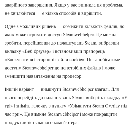
аварійного завершення. Якщо у вас виникла ця проблема,
не хвилюйтеся — є кілька способів її вирішити.
Одне з можливих рішень — обмежити кількість файлів, до
яких може отримати доступ Steamwebhelper. Це можна
зробити, перейшовши до налаштувань Steam, вибравши
вкладку «Веб-браузер» і встановивши прапорець
«Блокувати всі сторонні файли cookie». Це запобігатиме
доступу Steamwebhelper до непотрібних файлів і може
зменшити навантаження на процесор.
Інший варіант — вимкнути Steamwebhelper взагалі. Для
цього перейдіть до налаштувань Steam, виберіть вкладку «У
грі» і зніміть галочку з пункту «Увімкнути Steam Overlay під
час гри». Це вимкне Steamwebhelper і може покращити
продуктивність вашого комп’ютера.