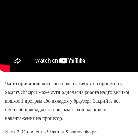
Часто причиною високого навантаження на процесор у
Steamwebhelper може бути одночасна робота надто великої
кількості програм або вкладок у браузері. Закрийте всі
непотрібні вкладки та програми, щоб зменшити
навантаження на процесор.
Крок 2: Оновлення Steam та Steamwebhelper