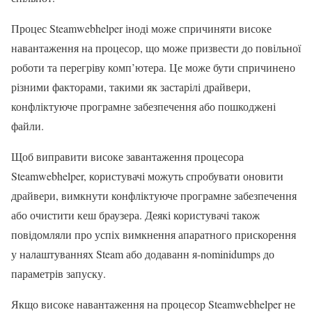
Процес Steamwebhelper іноді може спричиняти високе
навантаження на процесор, що може призвести до повільної
роботи та перегріву комп’ютера. Це може бути спричинено
різними факторами, такими як застарілі драйвери,
конфліктуюче програмне забезпечення або пошкоджені
файли.
Щоб виправити високе завантаження процесора
Steamwebhelper, користувачі можуть спробувати оновити
драйвери, вимкнути конфліктуюче програмне забезпечення
або очистити кеш браузера. Деякі користувачі також
повідомляли про успіх вимкнення апаратного прискорення
у налаштуваннях Steam або додаванн я-nominidumps до
параметрів запуску.
Якщо високе навантаження на процесор Steamwebhelper не