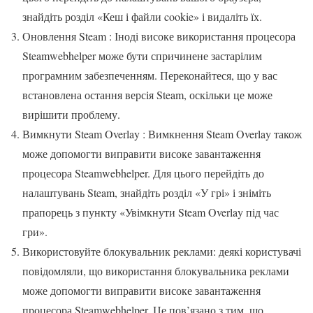
знайдіть розділ «Кеш і файли cookie» і видаліть їх.
Оновлення Steam : Іноді високе використання процесора
Steamwebhelper може бути спричинене застарілим
програмним забезпеченням. Переконайтеся, що у вас
встановлена остання версія Steam, оскільки це може
вирішити проблему.
Вимкнути Steam Overlay : Вимкнення Steam Overlay також
може допомогти виправити високе завантаження
процесора Steamwebhelper. Для цього перейдіть до
налаштувань Steam, знайдіть розділ «У грі» і зніміть
прапорець з пункту «Увімкнути Steam Overlay під час
гри».
Використовуйте блокувальник реклами: деякі користувачі
повідомляли, що використання блокувальника реклами
може допомогти виправити високе завантаження
процесора Steamwebhelper. Це пов’язано з тим, що