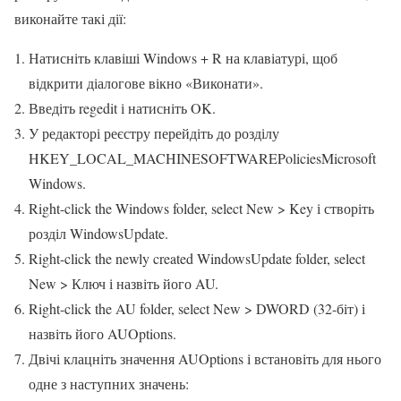
виконайте такі дії:
Натисніть клавіші Windows + R на клавіатурі, щоб
відкрити діалогове вікно «Виконати».
Введіть regedit і натисніть OK.
У редакторі реєстру перейдіть до розділу
HKEY_LOCAL_MACHINESOFTWAREPoliciesMicrosoft
Windows.
Right-click the Windows folder, select New > Key і створіть
розділ WindowsUpdate.
Right-click the newly created WindowsUpdate folder, select
New > Ключ і назвіть його AU.
Right-click the AU folder, select New > DWORD (32-біт) і
назвіть його AUOptions.
Двічі клацніть значення AUOptions і встановіть для нього
одне з наступних значень: