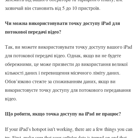
зазвичай він становить від 5 до 10 пристроїв.
Чи можна використовувати точку доступу iPad для
потокової передачі відео?
Так, ви можете використовувати точку доступу вашого iPad
для потокової передачі відео. Однак, якщо ви не будете
обережними, це може призвести до використання великої
кількості даних і перевищення місячного ліміту даних.
Обов’язково стежте за споживанням даних, якщо ви
використовуєте точку доступу для потокового передавання
відео.
Що робити, якщо точка доступу на iPad не працює?
If your iPad’s hotspot isn’t working, there are a few things you can
try. First, make sure that your cellular data is turned on and that