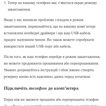
Тепер на вашому телефоні має з’явитися екран режиму
завантаження.
Якщо у вас виникли проблеми з входом в режим
завантаження, переконайтеся, що на вашому комп’ютері
встановлені необхідні драйвери і що ваш USB-кабель
працює належним чином. Ви також можете спробувати
використати інший USB-порт або кабель.
Після того, як ваш телефон перейде в режим завантаження,
ви можете продовжити прошивання або перепрошивання.
Уважно дотримуйтесь інструкцій і обов’язково створіть
резервну копію всіх важливих даних перед початком.
Підключіть
до комп’ютера
телефон
Перш ніж ви зможете
прошити
або
перепрошити
телефон
Jinga
Basco, вам потрібно підключити його до комп’ютера