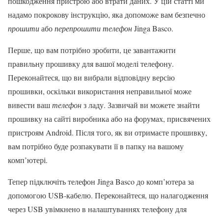
пошкодження пристрою або втрати даних. У цій статті ми
надамо покрокову інструкцію, яка допоможе вам безпечно
прошити
або
перепрошити телефон
Jinga Basco.
Перше, що вам потрібно зробити, це завантажити
правильну прошивку для вашої моделі телефону.
Переконайтеся, що ви вибрали відповідну версію
прошивки, оскільки використання неправильної може
вивести ваш
телефон
з ладу. Зазвичай ви можете знайти
прошивку на сайті виробника або на форумах, присвячених
пристроям Android. Після того, як ви отримаєте прошивку,
вам потрібно буде розпакувати її в папку на вашому
комп’ютері.
Тепер підключіть телефон Jinga Basco до комп’ютера за
допомогою USB-кабелю. Переконайтеся, що налагодження
через USB увімкнено в налаштуваннях телефону для