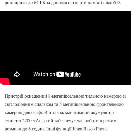
розширити до 64 ГБ за допомогою карти пам’яті microSD.
Пристрій оснащений 8-мегапіксельною тильною камерою зі
світлодіодним спалахом та 5-мегапіксельною фронтальною
камерою для селфі. Він також має знімний акумулятор
ємністю 2200 мАг, який забезпечує час роботи в режимі
розмови до 6 годин. Інші функції Jinga Basco Phone