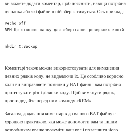
ви можете додати коментар, щоб пояснити, навіщо потрібна
ця папка або які файли в ній зберігатимуться. Ось приклад:
REM Це створює папку для зберігання резервних копій
mkdir C:Backup
Коментарі також можна використовувати для вимкнення
певних рядків коду, не видаляючи їх. Це особливо корисно,
коли ви виправляєте помилки у BAT-файлі і вам потрібно
протестувати різні ділянки коду. Щоб вимкнути рядок,
просто додайте перед ним команду «REM».
Загалом, додавання коментарів до вашого BAT-файлу є
хорошою практикою, яка може допомогти вам та іншим
розробникам краще зрозуміти ваш код і полегшити його