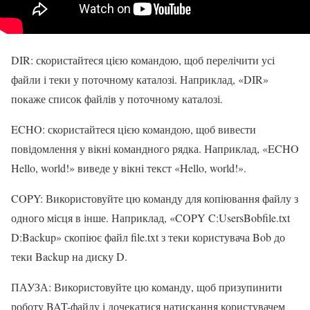
DIR: скористайтеся цією командою, щоб перелічити усі
файли і теки у поточному каталозі. Наприклад, «DIR»
покаже список файлів у поточному каталозі.
ECHO: скористайтеся цією командою, щоб вивести
повідомлення у вікні командного рядка. Наприклад, «ECHO
Hello, world!» виведе у вікні текст «Hello, world!».
COPY: Використовуйте цю команду для копіювання файлу з
одного місця в інше. Наприклад, «COPY C:UsersBobfile.txt
D:Backup» скопіює файл file.txt з теки користувача Bob до
теки Backup на диску D.
ПАУЗА: Використовуйте цю команду, щоб призупинити
роботу BAT-файлу і дочекатися натискання користувачем