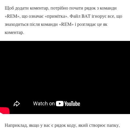
Щоб додати коментар, потрібно почати рядок з команди
«REM», що означає «примітка». Файл BAT ігнорує все, що
знаходиться після команди «REM» і розглядає це як
коментар.
Наприклад, якщо у вас є рядок коду, який створює папку,