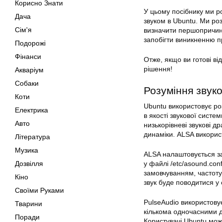
Корисно Знати
У цьому посібнику ми р
Дача
звуком в Ubuntu. Ми ро
Сім'я
визначити першопричину
запобігти виникненню п
Подорожі
Фінанси
Отже, якщо ви готові ві
рішення!
Акваріум
Собаки
Розуміння звуко
Коти
Ubuntu використовує роз
Електрика
в якості звукової систе
Авто
низькорівневі звукові д
динаміки. ALSA використ
Література
Музика
ALSA налаштовується за
Дозвілля
у файлі /etc/asound.con
замовчуванням, частоту
Кіно
звук буде поводитися у 
Своїми Руками
PulseAudio використову
Тварини
кількома одночасними д
Поради
Користувачі Ubuntu мож