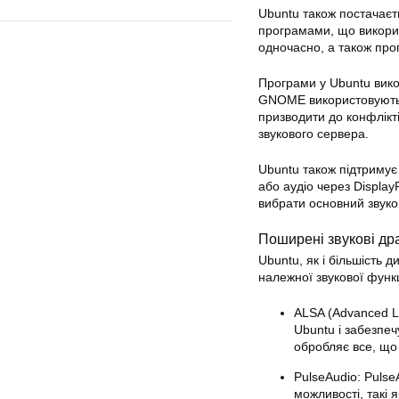
Ubuntu також постачаєт
програмами, що викорис
одночасно, а також про
Програми у Ubuntu вико
GNOME використовують G
призводити до конфлікт
звукового сервера.
Ubuntu також підтримує 
або аудіо через Display
вибрати основний звуков
Поширені звукові др
Ubuntu, як і більшість 
належної звукової функ
ALSA (Advanced L
Ubuntu і забезпеч
обробляє все, що 
PulseAudio: Puls
можливості, такі 