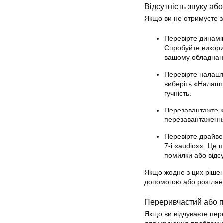
Відсутність звуку або
Якщо ви не отримуєте зв
Перевірте динамі
Спробуйте викори
вашому обладнан
Перевірте налашту
виберіть «Налашт
гучність.
Перезавантажте к
перезавантаженн
Перевірте драйвер
7-i «audio»». Це 
помилки або відсу
Якщо жодне з цих рішен
допомогою або розгляну
Переривчастий або п
Якщо ви відчуваєте пере