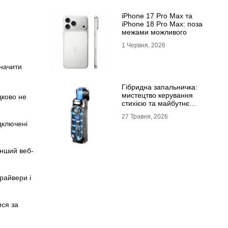
iPhone 17 Pro Max та
iPhone 18 Pro Max: поза
межами можливого
1 Червня, 2026
значити
Гібридна запальничка:
мистецтво керування
дково не
стихією та майбутнє
портативного вогню
27 Травня, 2026
дключені
інший веб-
райвери і
ися за