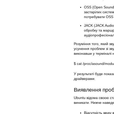
OSS (Open Sound 
застарілих систе
потребувати OSS 
JACK (JACK Audio 
обробку та маршр
аудіопрофесіонал
Розуміння того, який зв
усунення проблем зі зв
виконавши у терміналі 
$ cat /proc/asound/modu
У результаті буде пока
драйверами.
Виявлення проб
Ubuntu відома своєю ст
виникати. Нижче наведе
Відсутність звуку 