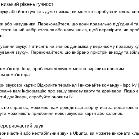
 низький рівень гучності
уку або його гучність дуже низька, ви можете спробувати кілька спо
ки або навушники: Переконайтеся, що вони правильно під’єднані та 
стати інший набір колонок або навушників, щоб перевірити, чи про
ні.
вання звуку: Натисніть на значок динаміка у верхньому правому кут
ування звуку». Переконайтеся, що вибрано пристрій виводу та збі
омп’ютер: Іноді проблеми зі звуком можна вирішити простим
ям комп’ютера.
и звукової карти: Відкрийте термінал і виконайте команду «lspc i-v |
покаже вам інформацію про вашу звукову карту та драйвери. Якщо є 
тні драйвери, спробуйте оновити їх.
ь не спрацює, можливо, вам доведеться звернутися за додатковою
ти можливість придбання нової звукової карти або колонок.
ереривчастий звук
ривчастий або нестабільний звук в Ubuntu, ви можете виконати кіль