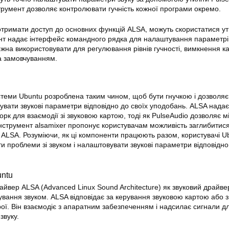
струмент дозволяє контролювати гучність кожної програми окремо.
ь отримати доступ до основних функцій ALSA, можуть скористатися у
ент надає інтерфейс командного рядка для налаштування параметрі
жна використовувати для регулювання рівнів гучності, вимкнення ка
за замовчуванням.
истеми Ubuntu розроблена таким чином, щоб бути гнучкою і дозволяє
вати звукові параметри відповідно до своїх уподобань. ALSA надає
рк для взаємодії зі звуковою картою, тоді як PulseAudio дозволяє м
Інструмент alsamixer пропонує користувачам можливість заглибитися
 ALSA. Розуміючи, як ці компоненти працюють разом, користувачі U
и проблеми зі звуком і налаштовувати звукові параметри відповідно
untu
айвер ALSA (Advanced Linux Sound Architecture) як звуковий драйве
вання звуком. ALSA відповідає за керування звуковою картою або 
ої. Він взаємодіє з апаратним забезпеченням і надсилає сигнали д
звуку.