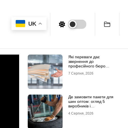
UK
Які переваги дає
звернення до
професійного бюро
перекладів
7 Серпня, 2026
Де замовити пакети для
шин оптом: огляд 5
виробників і
постачальників в Україні
4 Серпня, 2026