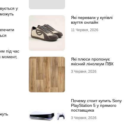
вується у
 можуть
Які переваги у купівлі
взуття онлайн
зпечити
11 Червня, 2026
ться
им під час
й момент,
Які плюси пропонує
якісний лінолеум ПВХ
3 Червня, 2026
Почему стоит купить Sony
PlayStation 5 у прямого
поставщика
жуть
3 Червня, 2026