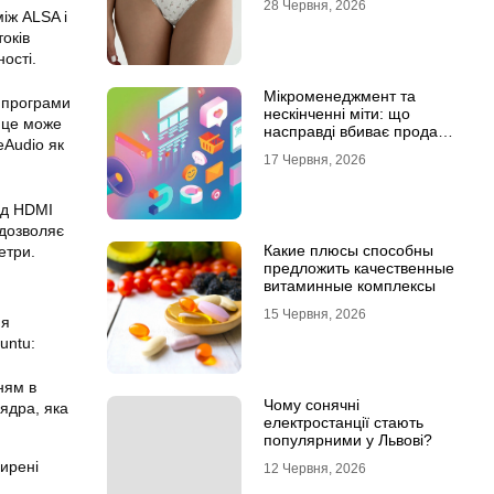
28 Червня, 2026
іж ALSA і
оків
ості.
Мікроменеджмент та
, програми
нескінченні міти: що
 це може
насправді вбиває продажі
eAudio як
в IT-аутсорсі
17 Червня, 2026
хід HDMI
 дозволяє
Какие плюсы способны
етри.
предложить качественные
витаминные комплексы
15 Червня, 2026
ня
untu:
ням в
Чому сонячні
 ядра, яка
електростанції стають
популярними у Львові?
ширені
12 Червня, 2026