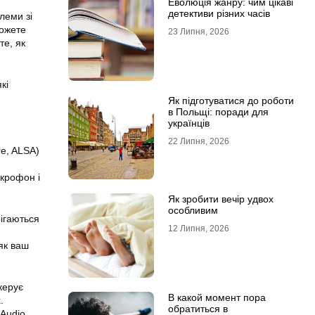
Еволюція жанру: чим цікаві
детективи різних часів
леми зі
можете
23 Липня, 2026
те, як
кі
Як підготуватися до роботи
в Польщі: поради для
українців
22 Липня, 2026
re, ALSA)
ікрофон і
Як зробити вечір удвох
особливим
рігаються
12 Липня, 2026
як ваш
керує
В какой момент пора
.
обратиться в
eAudio