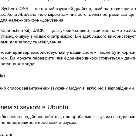
System): OSS — це старий звуковий драйвер, який часто використо
мах. Хоча ALSA значною мірою замінив його, деякі програми все ще
для належного функціонування.
Connection Kit): JACK — це звуковий сервер, який має на меті забе
утизацію звуку з низькою затримкою. Він здебільшого використовує
ами для запису та мікшування.
уковий драйвер використовується у вашій системі, може бути корисн
уком. Ви можете перевірити, який драйвер використовується у дани
наступну команду:
les
зано список завантажених звукових модулів, включно з відповідними
лем зі звуком в Ubuntu
абільністю і надійною роботою, але проблеми зі звуком все одно мо
но деякі поширені проблеми зі звуком:
взагалі