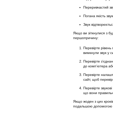
Переривчастий зв
Погана якість зву
Звук відтворюєть
Якщо ви зіткнулися з б
першопричину:
Перевірте рівень 
вимкнули звук у с
Перевірте з’єдна
до комп’ютера аб
Перевірте налашт
сайт, щоб переві
Перевірте звукові
що вони правильн
Якщо жоден з цих крокі
подальшою допомогою д