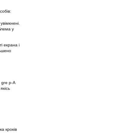
собів:
увімкнені.
блема у
і екрана і
льшено
 gre p-A
якісь
ка кроків