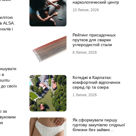
наркологический центр
10 Липня, 2026
тилітою
в ALSA.
налів і
Рейтинг присадочных
прутков для сварки
углеродистой стали
8 Липня, 2026
ікшувати
 в
Котеджі в Карпатах:
buntu
комфортний відпочинок
 до своїх
серед гір та озера
1 Липня, 2026
р за
звуковим
Як сформувати першу
ля
гуртову закупівлю спідньої
білизни без зайвих
залишків на складі