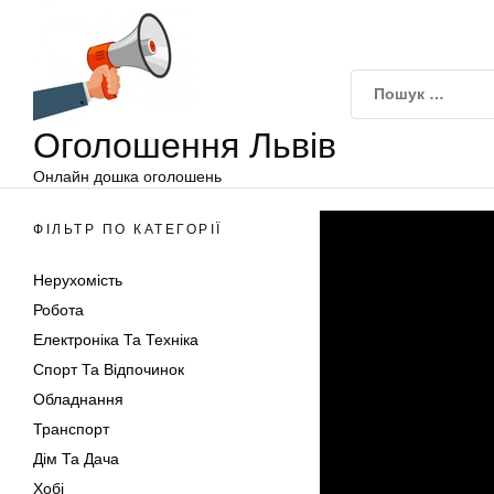
Оголошення
Перейти
Львів
до
вмісту
Оголошення Львів
Онлайн дошка оголошень
ФІЛЬТР ПО КАТЕГОРІЇ
Нерухомість
Робота
Електроніка Та Техніка
Спорт Та Відпочинок
Обладнання
Транспорт
Дім Та Дача
Хобі